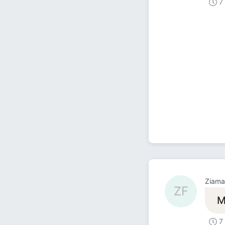
7
Ziama
ZF
М
7