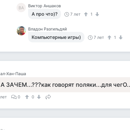
Виктор Аншаков
ВА
А про что)?
7 лет
1
Владон Разгильдяй
Компьютерные игры)
7 лет
1
кал-Хан-Паша
..А ЗАЧЕМ...???как говорят поляки...для чегО..
 лет
0
0