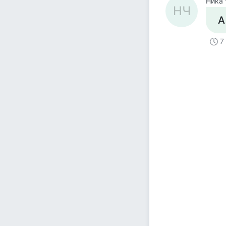
Ника 
НЧ
А
7