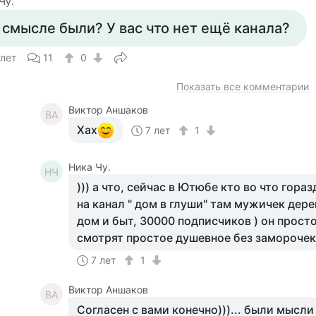
Чу.
 смысле были? У вас что нет ещё канала?
 лет
11
0
Показать все комментарии
Виктор Аншаков
ВА
Хах
7 лет
1
Ника Чу.
НЧ
))) а что, сейчас в Ютюбе кто во что гора
на канал " дом в глуши" там мужичек дер
дом и быт, 30000 подписчиков ) он прост
смотрят простое душевное без замороче
7 лет
1
Виктор Аншаков
ВА
Согласен с вами конечно)))... были мысли