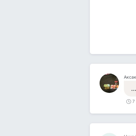
Акса
.
7