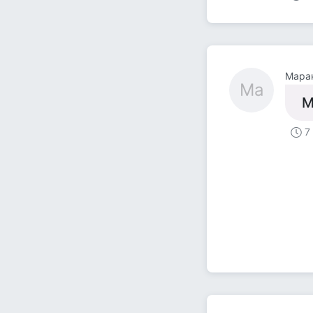
Мара
Ма
М
7