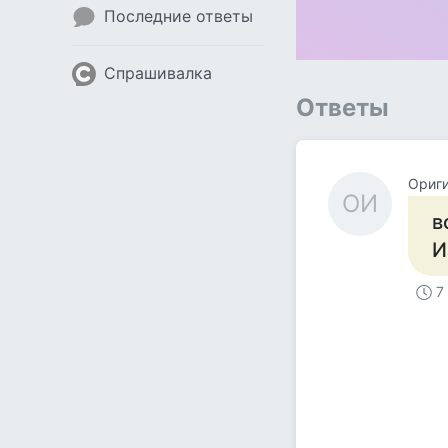
Последние ответы
Спрашивалка
Ответы
Ориг
ОИ
в
И
7