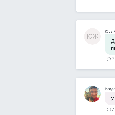
Юра 
ЮЖ
Д
п
7
Владо
У
7