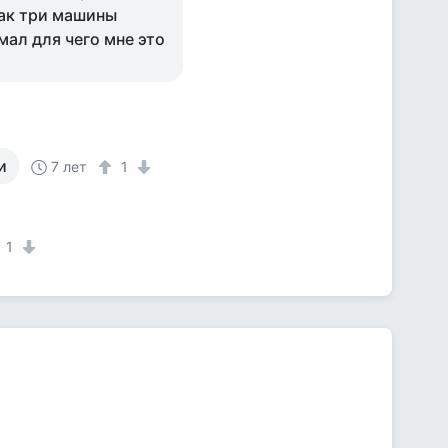
 так три машины
мал для чего мне это
и
7 лет
1
1