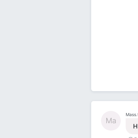
Mass.
Ma
Н