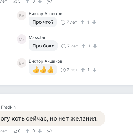
 лет
3
0
Виктор Аншаков
ВА
Про что?
7 лет
1
Mass.terr
Ma
Про бокс
7 лет
1
Виктор Аншаков
ВА
7 лет
1
 Fradkin
огу хоть сейчас, но нет желания.
 лет
0
0