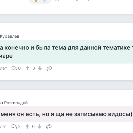
Журавлев
а конечно и была тема для данной тематике 
иаре
 лет
0
0
н Разгильдяй
 меня он есть, но я ща не записываю видосы)
 лет
2
0