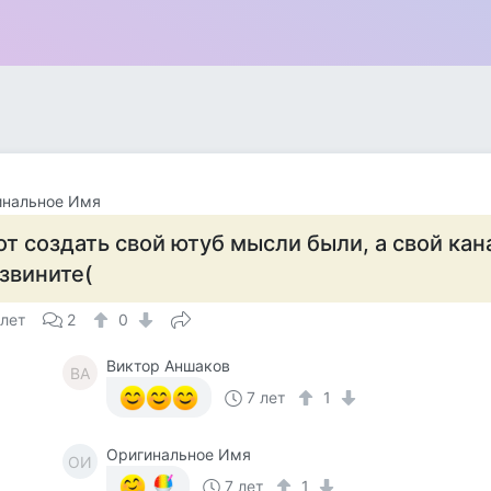
инальное Имя
от создать свой ютуб мысли были, а свой кана
звините(
 лет
2
0
Виктор Аншаков
ВА
7 лет
1
Оригинальное Имя
ОИ
7 лет
1