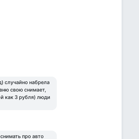
зд) случайно набрела
евню свою снимает,
ой как 3 рубля) люди
к
 снимать про авто