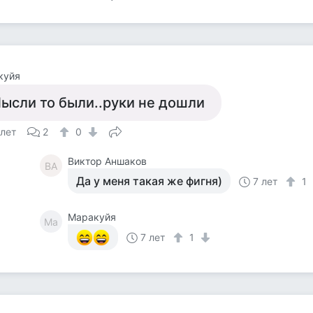
куйя
ысли то были..руки не дошли
 лет
2
0
Виктор Аншаков
ВА
Да у меня такая же фигня)
7 лет
1
Маракуйя
Ма
7 лет
1