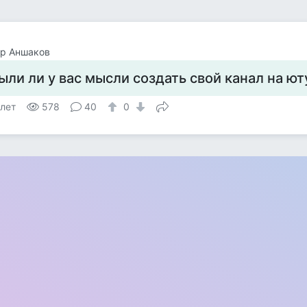
ор Аншаков
ыли ли у вас мысли создать свой канал на ют
 лет
578
40
0