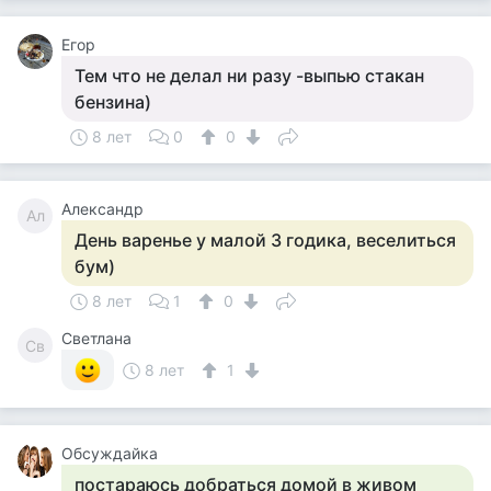
Егор
Тем что не делал ни разу -выпью стакан
бензина)
8 лет
0
0
Александр
Ал
День варенье у малой 3 годика, веселиться
бум)
8 лет
1
0
Светлана
Св
8 лет
1
Обсуждайка
постараюсь добраться домой в живом