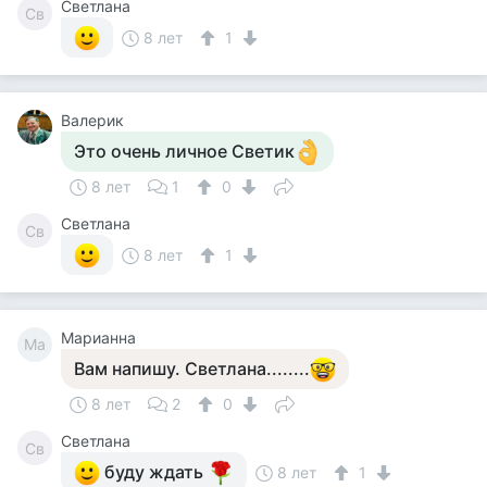
Светлана
Св
8 лет
1
Валерик
Это очень личное Светик
8 лет
1
0
Светлана
Св
8 лет
1
Марианна
Ма
Вам напишу. Светлана........
8 лет
2
0
Светлана
Св
буду ждать
8 лет
1