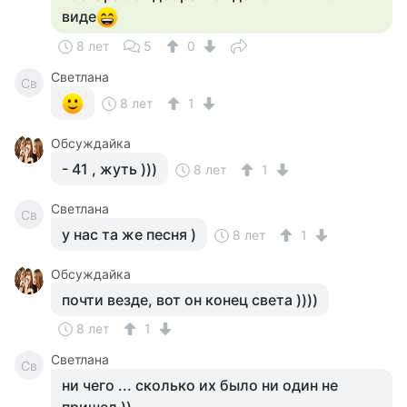
виде
8 лет
5
0
Светлана
Св
8 лет
1
Обсуждайка
- 41 , жуть )))
8 лет
1
Светлана
Св
у нас та же песня )
8 лет
1
Обсуждайка
почти везде, вот он конец света ))))
8 лет
1
Светлана
Св
ни чего ... сколько их было ни один не