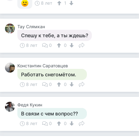
8 лет
1
Тау Слямкан
Спешу к тебе, а ты ждешь?
8 лет
0
0
Константин Саратовцев
Работать снегомётом.
8 лет
0
0
Федя Кукин
В связи с чем вопрос??
8 лет
0
0