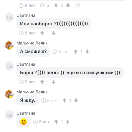
8 лет
5
0
Светлана
Св
Или наоборот ?))))))))))))))))0
8 лет
1
Мальчик Лёлик
А сможеш?
8 лет
1
Светлана
Св
Борщ ? )))) легко )) еще и с пампушками )))
8 лет
1
Мальчик Лёлик
Я жду.
8 лет
1
Светлана
Св
8 лет
1