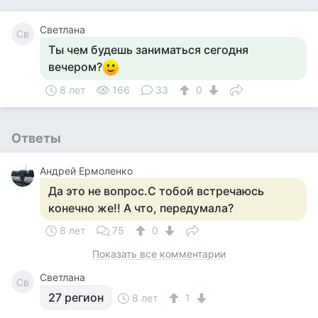
Светлана
Св
Ты чем будешь заниматься сегодня
вечером?
8 лет
166
33
0
Ответы
Андрей Ермоленко
Да это не вопрос.С тобой встречаюсь
конечно же!! А что, передумала?
8 лет
75
0
Показать все комментарии
Светлана
Св
27 регион
8 лет
1