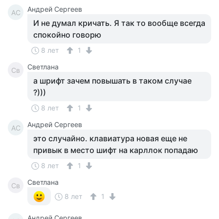
Андрей Сергеев
АС
И не думал кричать. Я так то вообще всегда
спокойно говорю
8 лет
1
Светлана
Св
а шрифт зачем повышать в таком случае
?)))
8 лет
1
Андрей Сергеев
АС
это случайно. клавиатура новая еще не
привык в место шифт на карллок попадаю
8 лет
1
Светлана
Св
8 лет
1
Андрей Сергеев