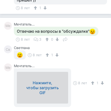
пришел ))
8 лет
1
Мечтатель...
Ме
Отвечаю на вопросы в "обсуждалке"
8 лет
3
0
Светлана
Св
8 лет
1
Мечтатель...
Ме
Нажмите,
8 лет
1
чтобы загрузить
GIF