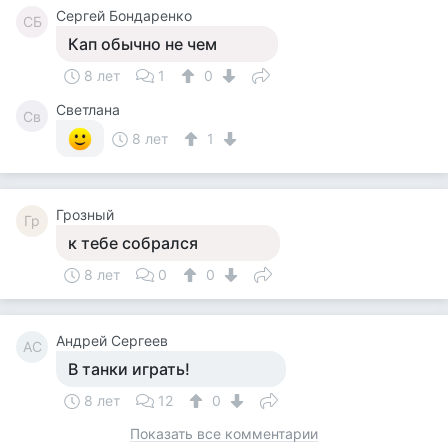
Сергей Бондаренко
СБ
Кап обычно не чем
8 лет
1
0
Светлана
Св
8 лет
1
Грозный
Гр
к тебе собрался
8 лет
0
0
Андрей Сергеев
АС
В танки играть!
8 лет
12
0
Показать все комментарии