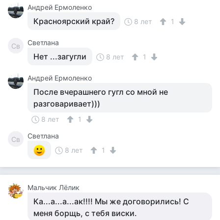
Андрей Ермоленко
Красноярский край?
8 лет
1
Светлана
Св
Нет ...загугли
8 лет
1
Андрей Ермоленко
После вчерашнего гугл со мной не
разговаривает)))
8 лет
1
Светлана
Св
8 лет
1
Мальчик Лёлик
Ка...а...а...ак!!!! Мы же договорились! С
меня борщь, с тебя виски.