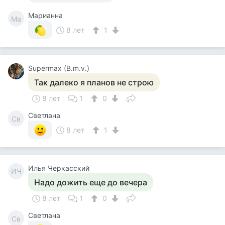
Марианна
Ма
8 лет
1
Supermax (B.m.v.)
Так далеко я планов не строю
8 лет
1
0
Светлана
Св
8 лет
1
Илья Черкасский
ИЧ
Надо дожить еще до вечера
8 лет
1
0
Светлана
Св