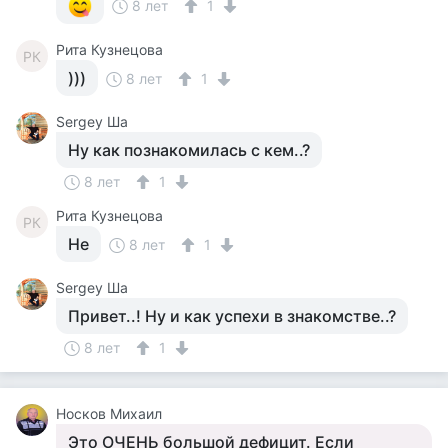
8 лет
1
Рита Кузнецова
РК
)))
8 лет
1
Sergey Ша
Ну как познакомилась с кем..?
8 лет
1
Рита Кузнецова
РК
Не
8 лет
1
Sergey Ша
Привет..! Ну и как успехи в знакомстве..?
8 лет
1
Носков Михаил
Это ОЧЕНЬ большой дефицит. Если