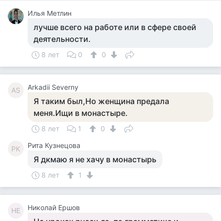
Илья Метлин
лучше всего на работе или в сфере своей
деятельности.
8 лет
0
0
Аrkadii Severny
АS
Я таким был,Но женщина предала
меня.Ищи в монастыре.
8 лет
1
0
Рита Кузнецова
РК
Я дкмаю я не хачу в монастырь
8 лет
1
Николай Ершов
НЕ