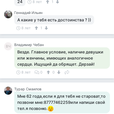
24
8 лет
1
Геннадий Ильин
А какие у тебя есть достоинства ? ))
8 лет
1
Владимир Чебан
ВЧ
Везде. Главное условие, наличие девушки
или женчины, имеющих аналогичное
сердце. Ищущий да обрящет. Дерзай!
8 лет
0
0
Турар Смаилов
Мне 62 года,если я для тебя не староват,то
позвони мне:87777462259или напиши свой
тел.я позвоню.