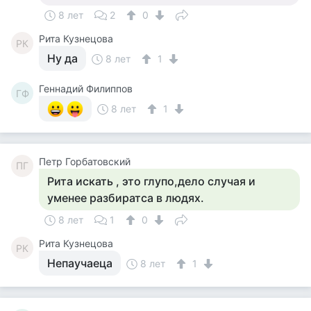
8 лет
2
0
Рита Кузнецова
РК
Ну да
8 лет
1
Геннадий Филиппов
ГФ
8 лет
1
Петр Горбатовский
ПГ
Рита искать , это глупо,дело случая и
уменее разбиратса в людях.
8 лет
1
0
Рита Кузнецова
РК
Непаучаеца
8 лет
1