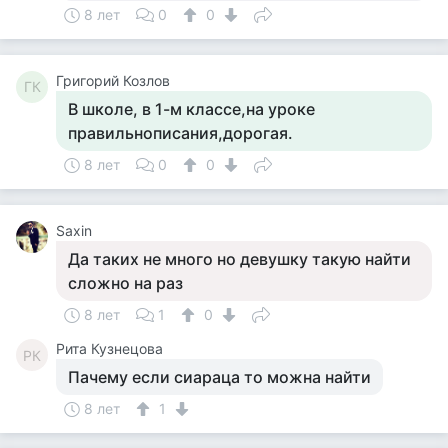
8 лет
0
0
Григорий Козлов
ГК
В школе, в 1-м классе,на уроке
правильнописания,дорогая.
8 лет
0
0
Saxin
Да таких не много но девушку такую найти
сложно на раз
8 лет
1
0
Рита Кузнецова
РК
Пачему если сиараца то можна найти
8 лет
1