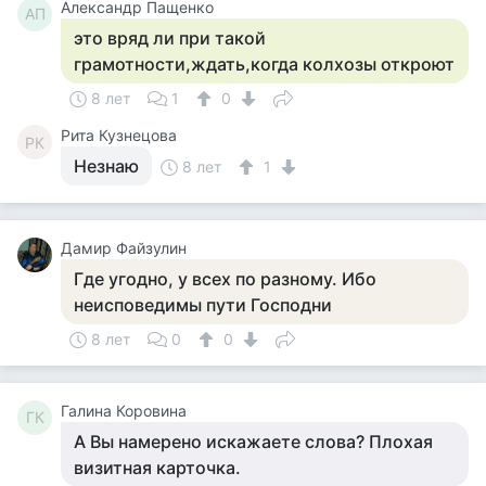
Александр Пащенко
АП
это вряд ли при такой
грамотности,ждать,когда колхозы откроют
8 лет
1
0
Рита Кузнецова
РК
Незнаю
8 лет
1
Дамир Файзулин
Где угодно, у всех по разному. Ибо
неисповедимы пути Господни
8 лет
0
0
Галина Коровина
ГК
А Вы намерено искажаете слова? Плохая
визитная карточка.