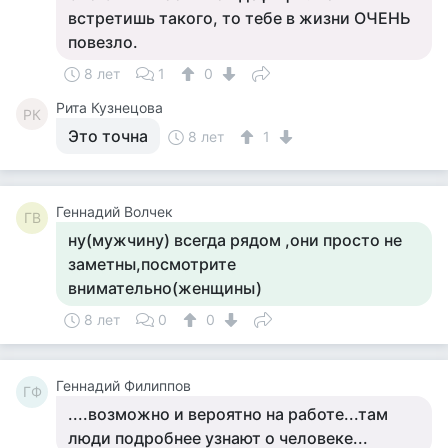
встретишь такого, то тебе в жизни ОЧЕНЬ
повезло.
8 лет
1
0
Рита Кузнецова
РК
Это точна
8 лет
1
Геннадий Волчек
ГВ
ну(мужчину) всегда рядом ,они просто не
заметны,посмотрите
внимательно(женщины)
8 лет
0
0
Геннадий Филиппов
ГФ
....возможно и вероятно на работе...там
люди подробнее узнают о человеке...