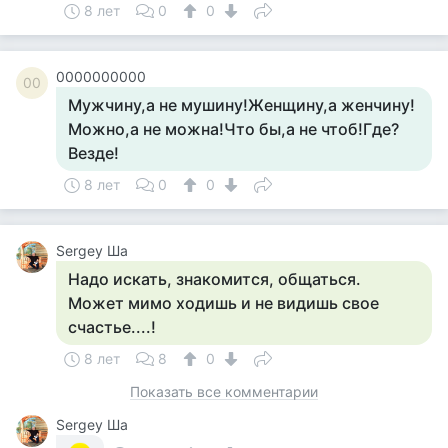
8 лет
0
0
0000000000
00
Мужчину,а не мушину!Женщину,а женчину!
Можно,а не можна!Что бы,а не чтоб!Где?
Везде!
8 лет
0
0
Sergey Ша
Надо искать, знакомится, общаться.
Может мимо ходишь и не видишь свое
счастье....!
8 лет
8
0
Показать все комментарии
Sergey Ша