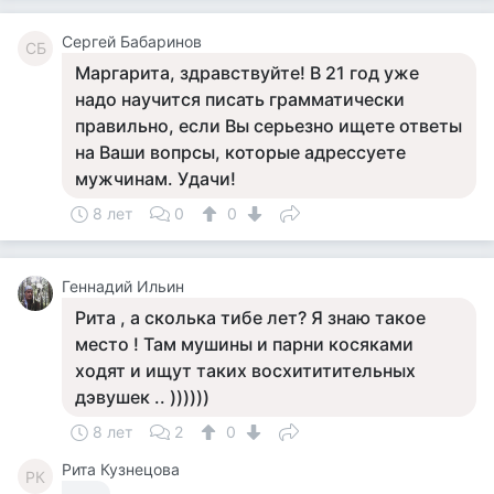
Сергей Бабаринов
СБ
Маргарита, здравствуйте! В 21 год уже
надо научится писать грамматически
правильно, если Вы серьезно ищете ответы
на Ваши вопрсы, которые адрессуете
мужчинам. Удачи!
8 лет
0
0
Геннадий Ильин
Рита , а сколька тибе лет? Я знаю такое
место ! Там мушины и парни косяками
ходят и ищут таких восхититительных
дэвушек .. ))))))
8 лет
2
0
Рита Кузнецова
РК