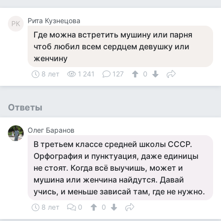
Рита Кузнецова
РК
Где можна встретить мушину или парня
чтоб любил всем сердцем девушку или
женчину
8 лет
1 241
127
0
Ответы
Олег Баранов
В третьем классе средней школы СССР.
Орфография и пунктуация, даже единицы
не стоят. Когда всё выучишь, может и
мушина или женчина найдутся. Давай
учись, и меньше зависай там, где не нужно.
8 лет
0
0