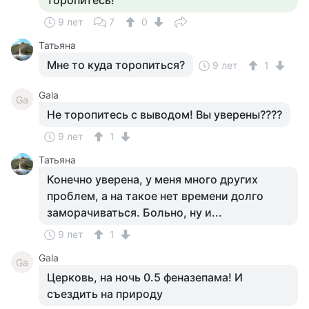
торопитесь!
9 лет
7
0
Татьяна
Мне то куда торопиться?
9 лет
1
Gala
Ga
Не торопитесь с выводом! Вы уверены????
9 лет
1
Татьяна
Конечно уверена, у меня много других
проблем, а на такое нет времени долго
заморачиваться. Больно, ну и...
9 лет
1
Gala
Ga
Церковь, на ночь 0.5 феназепама! И
съездить на природу