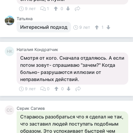
9 лет
1
0
Татьяна
Интересный подход
9 лет
1
Наталия Кондратчик
НК
Смотря от кого. Сначала отдаляюсь. А если
потом зовут- спрашиваю "зачем?" Когда
больно- разрушаются иллюзии от
неправильных действий.
9 лет
0
0
Серик Сагиев
СС
Стараюсь разобраться что я сделал не так,
что заставил людей поступать подобным
образом. Это успокаивает быстрей чем