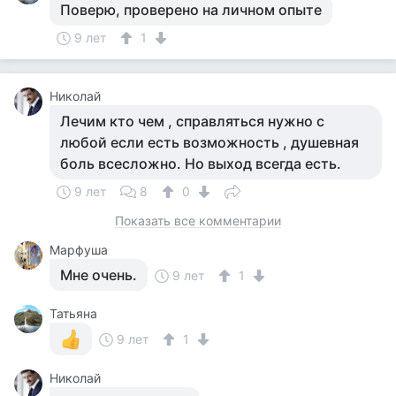
Поверю, проверено на личном опыте
9 лет
1
Николай
Лечим кто чем , справляться нужно с
любой если есть возможность , душевная
боль всесложно. Но выход всегда есть.
9 лет
8
0
Показать все комментарии
Марфуша
Мне очень.
9 лет
1
Татьяна
9 лет
1
Николай