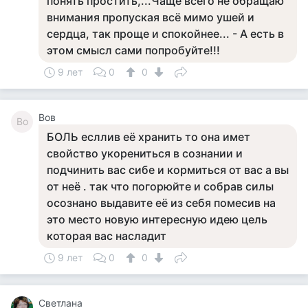
понять простить,...Чаще всего не обращаю
внимания пропуская всё мимо ушей и
сердца, так проще и спокойнее... - А есть в
этом смысл сами попробуйте!!!
9 лет
0
0
Вов
Во
БОЛЬ есллив её хранить то она имет
свойство укорениться в сознании и
подчинить вас сибе и кормиться от вас а вы
от неё . так что погорюйте и собрав силы
осознано выдавите её из себя помесив на
это место новую интересную идею цель
которая вас насладит
9 лет
0
0
Светлана