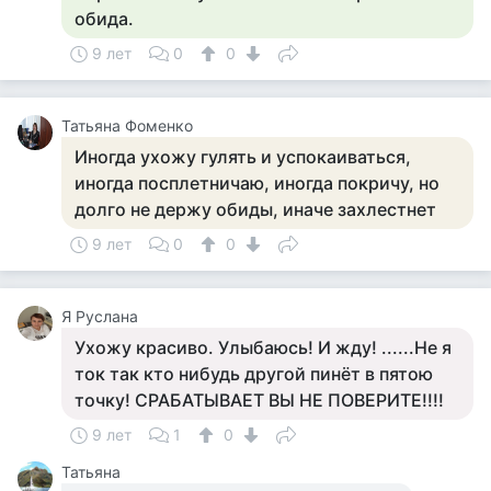
обида.
9 лет
0
0
Татьяна Фоменко
Иногда ухожу гулять и успокаиваться,
иногда посплетничаю, иногда покричу, но
долго не держу обиды, иначе захлестнет
9 лет
0
0
Я Руслана
Ухожу красиво. Улыбаюсь! И жду! ......Не я
ток так кто нибудь другой пинёт в пятою
точку! СРАБАТЫВАЕТ ВЫ НЕ ПОВЕРИТЕ!!!!
9 лет
1
0
Татьяна