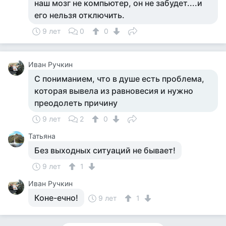
наш мозг не компьютер, он не забудет....и
его нельзя отключить.
9 лет
0
0
Иван Ручкин
С пониманием, что в душе есть проблема,
которая вывела из равновесия и нужно
преодолеть причину
9 лет
2
0
Татьяна
Без выходных ситуаций не бывает!
9 лет
1
Иван Ручкин
Коне-ечно!
9 лет
1