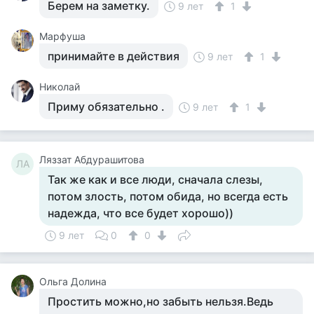
Берем на заметку.
9 лет
1
Марфуша
принимайте в действия
9 лет
1
Николай
Приму обязательно .
9 лет
1
Ляззат Абдурашитова
ЛА
Так же как и все люди, сначала слезы,
потом злость, потом обида, но всегда есть
надежда, что все будет хорошо))
9 лет
0
0
Ольга Долина
Простить можно,но забыть нельзя.Ведь