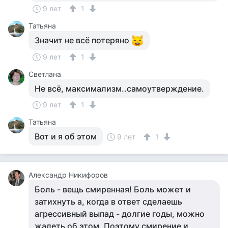
9 лет
1
Татьяна
Значит не всё потеряно
9 лет
1
Светлана
Не всё, максимализм..самоутверждение.
9 лет
1
Татьяна
Вот и я об этом
9 лет
1
Александр Никифоров
Боль - вещь смиренная! Боль может и
затихнуть а, когда в ответ сделаешь
агрессивный выпад - долгие годы, можно
жалеть об этом. Поэтому смирение и