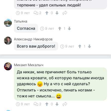
терпение - удел сильных людей!
9 лет
2
0
Татьяна
Согласна
9 лет
1
Александр Никифоров
Всего вам доброго!
9 лет
1
Михаил Михалыч
Да никак, мне причиняет боль только
ножка кровати, об которую пальцем иногда
ударяюсь
Ну а что с ней сделать?
Отпилить - исключено, пинать ногами -
тоже нет смысла...
9 лет
2
0