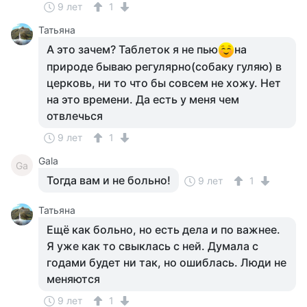
9 лет
1
Татьяна
А это зачем? Таблеток я не пью
на
природе бываю регулярно(собаку гуляю) в
церковь, ни то что бы совсем не хожу. Нет
на это времени. Да есть у меня чем
отвлечься
9 лет
1
Gala
Ga
Тогда вам и не больно!
9 лет
1
Татьяна
Ещё как больно, но есть дела и по важнее.
Я уже как то свыклась с ней. Думала с
годами будет ни так, но ошиблась. Люди не
меняются
9 лет
1