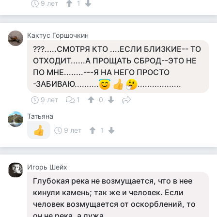
9 лет
1
Кактус Горшочкин
???.....СМОТРЯ КТО ....ЕСЛИ БЛИЗКИЕ-- ТО
ОТХОДИТ......А ПРОЩАТЬ СБРОД--ЭТО НЕ
ПО МНЕ........---Я НА НЕГО ПРОСТО
-ЗАБИВАЮ..........
..................
9 лет
1
0
Татьяна
9 лет
1
Игорь Шейх
Глубокая река не возмущается, что в нее
кинули камень; так же и человек. Если
человек возмущается от оскорблений, то
он не река, а лужа.