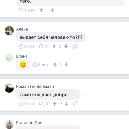
того.
9 лет
1
Алёна
выдает себя человек-то?)))
9 лет
1
0
Елена
Ел
9 лет
1
Роман Гендельман
таможня даёт добро
9 лет
0
0
Рытzарь Дня