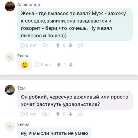
Александр
Жена - где пылесос то взял? Муж - захожу
к соседке,выпили,она раздевается и
говорит - бери,что хочешь. Ну я взял
пылесос и пошел))
9 лет
1
0
Елена
Ел
9 лет
1
Том
Он робкий, чересчур вежливый или просто
хочет растянуть удовольствие?
9 лет
1
0
Елена
Ел
ну, я мысли читать не умею