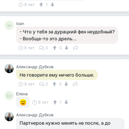
9 лет
1
Ioan
Io
- Что у тебя за дурацкий фен неудобный?
- Вообще-то это дрель...
9 лет
0
0
Александр Дубков
Не говорите ему ничего больше.
9 лет
2
0
Елена
Ел
9 лет
1
Александр Дубков
Партнеров нужно менять не после, а до