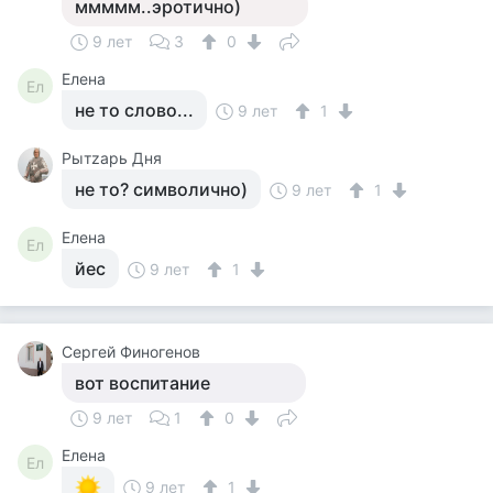
ммммм..эротично)
9 лет
3
0
Елена
Ел
не то слово...
9 лет
1
Рытzарь Дня
не то? символично)
9 лет
1
Елена
Ел
йес
9 лет
1
Сергей Финогенов
вот воспитание
9 лет
1
0
Елена
Ел
9 лет
1