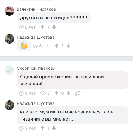
Валентин Чистяков
другого и не ожидал!!!!!!!!!!!!
8 лет
1
Надежда Шустова
8 лет
1
Скорпион Иванович
СИ
Сделай предложение, вырази свои
желания!
8 лет
3
0
Надежда Шустова
как это-мужик-ты мне нравишься -а он
-извините вы мне нет...
8 лет
1