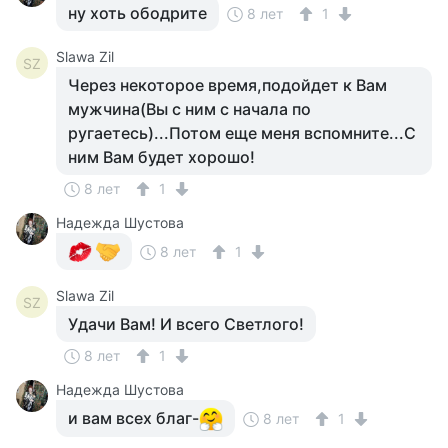
ну хоть ободрите
8 лет
1
Slawa Zil
SZ
Через некоторое время,подойдет к Вам
мужчина(Вы с ним с начала по
ругаетесь)...Потом еще меня вспомните...С
ним Вам будет хорошо!
8 лет
1
Надежда Шустова
8 лет
1
Slawa Zil
SZ
Удачи Вам! И всего Светлого!
8 лет
1
Надежда Шустова
и вам всех благ-
8 лет
1