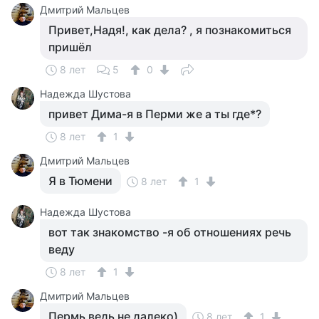
Дмитрий Мальцев
Привет,Надя!, как дела? , я познакомиться
пришёл
8 лет
5
0
Надежда Шустова
привет Дима-я в Перми же а ты где*?
8 лет
1
Дмитрий Мальцев
Я в Тюмени
8 лет
1
Надежда Шустова
вот так знакомство -я об отношениях речь
веду
8 лет
1
Дмитрий Мальцев
Пермь ведь не далеко)
8 лет
1