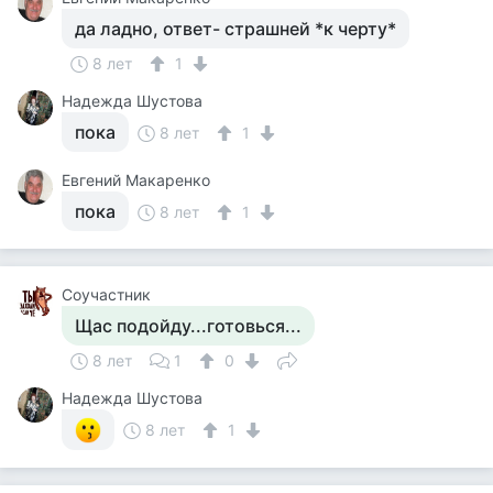
да ладно, ответ- страшней *к черту*
8 лет
1
Надежда Шустова
пока
8 лет
1
Евгений Макаренко
пока
8 лет
1
Соучастник
Щас подойду...готовься...
8 лет
1
0
Надежда Шустова
8 лет
1