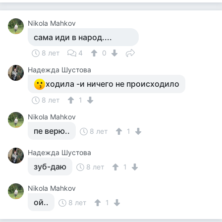
Nikola Mahkov
сама иди в народ....
8 лет
4
0
Надежда Шустова
ходила -и ничего не происходило
8 лет
1
Nikola Mahkov
пе верю..
8 лет
1
Надежда Шустова
зуб-даю
8 лет
1
Nikola Mahkov
ой..
8 лет
1