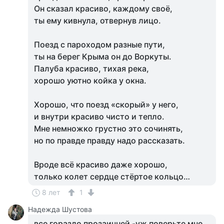
Он сказал красиво, каждому своё,
ты ему кивнула, отвернув лицо.
Поезд с пароходом разные пути,
ты на берег Крыма он до Воркуты.
Палуба красиво, тихая река,
хорошо уютно койка у окна.
Хорошо, что поезд «скорый» у него,
и внутри красиво чисто и тепло.
Мне немножко грустно это сочинять,
но по правде правду надо рассказать.
Вроде всё красиво даже хорошо,
только колет сердце стёртое кольцо…
8 лет
1
Надежда Шустова
все гораздо прозаичней -уж поверьте мне