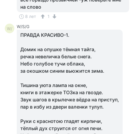
на слово
8 лет
1
W/S/G
W/
ПРАВДА КРАСИВО-1.
Домик на опушке тёмная тайга,
речка невеличка белые снега.
Небо голубое тучи облака,
за окошком синим вьюжится зима.
Тишина уюта лампа на окне,
книги в этажерке ТОЗка на гвозде.
Звук шагов в крылечке вёдра на приступ,
пар в избу из двери валенки тулуп.
Руки с краснотою гладят кирпичи,
тёплый дух струится от огня печи.