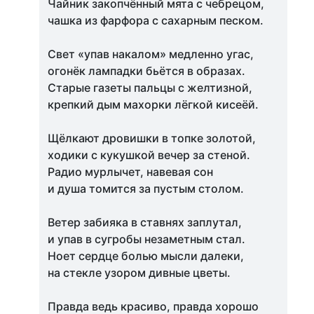
Чайник закопчённый мята с чебрецом,
чашка из фарфора с сахарным песком.
Свет «упав накалом» медленно угас,
огонёк лампадки бьётся в образах.
Старые газеты пальцы с желтизной,
крепкий дым махорки лёгкой кисеёй.
Щёлкают дровишки в топке золотой,
ходики с кукушкой вечер за стеной.
Радио мурлычет, навевая сон
и душа томится за пустым столом.
Ветер забияка в ставнях заплутал,
и упав в сугробы незаметным стал.
Ноет сердце болью мысли далеки,
на стекле узором дивные цветы.
Правда ведь красиво, правда хорошо