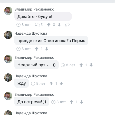
Владимир Ракивненко
Давайте - буду я!
8 лет
5
0
Надежда Шустова
приедете из Снежинска?в Пермь
8 лет
1
Владимир Ракивненко
Недолгий путь... ))
8 лет
1
Надежда Шустова
жду
8 лет
1
Владимир Ракивненко
До встречи! ))
8 лет
1
Надежда Шустова