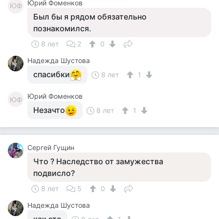
Юрий Фоменков
ЮФ
Был бы я рядом обязательно
познакомился.
8 лет
2
0
Надежда Шустова
спасибки
8 лет
1
Юрий Фоменков
ЮФ
Незачто
8 лет
1
Сергей Гущин
Что ? Наследство от замужества
подвисло?
8 лет
5
0
Надежда Шустова