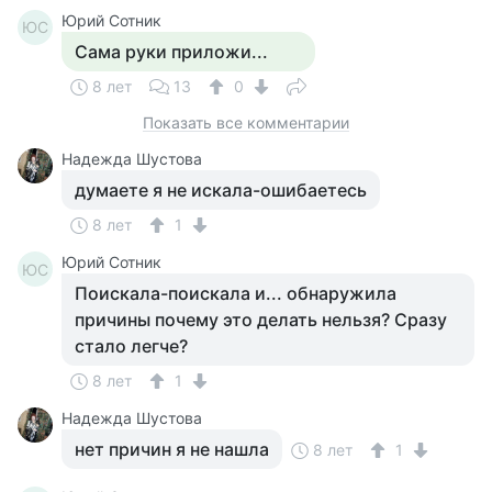
Юрий Сотник
ЮС
Сама руки приложи...
8 лет
13
0
Показать все комментарии
Надежда Шустова
думаете я не искала-ошибаетесь
8 лет
1
Юрий Сотник
ЮС
Поискала-поискала и... обнаружила
причины почему это делать нельзя? Сразу
стало легче?
8 лет
1
Надежда Шустова
нет причин я не нашла
8 лет
1