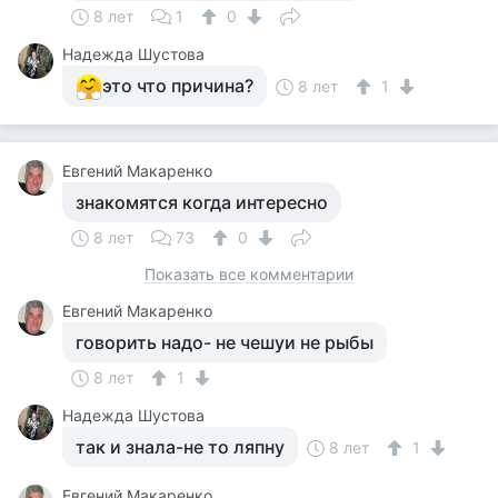
8 лет
1
0
Надежда Шустова
это что причина?
8 лет
1
Евгений Макаренко
знакомятся когда интересно
8 лет
73
0
Показать все комментарии
Евгений Макаренко
говорить надо- не чешуи не рыбы
8 лет
1
Надежда Шустова
так и знала-не то ляпну
8 лет
1
Евгений Макаренко