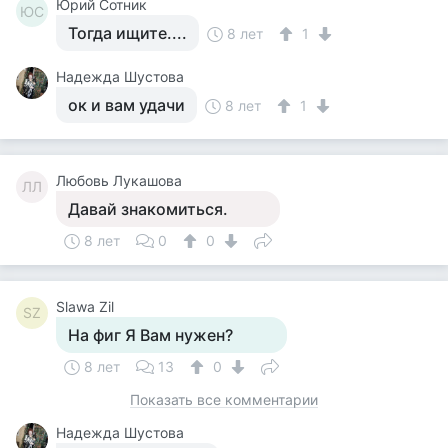
Юрий Сотник
ЮС
Тогда ищите....
8 лет
1
Надежда Шустова
ок и вам удачи
8 лет
1
Любовь Лукашова
ЛЛ
Давай знакомиться.
8 лет
0
0
Slawa Zil
SZ
На фиг Я Вам нужен?
8 лет
13
0
Показать все комментарии
Надежда Шустова