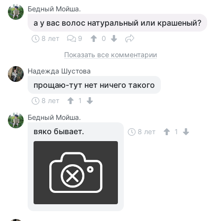
Бедный Мойша.
а у вас волос натуральный или крашеный?
8 лет
9
0
Показать все комментарии
Надежда Шустова
прощаю-тут нет ничего такого
8 лет
1
Бедный Мойша.
вяко бывает.
8 лет
1