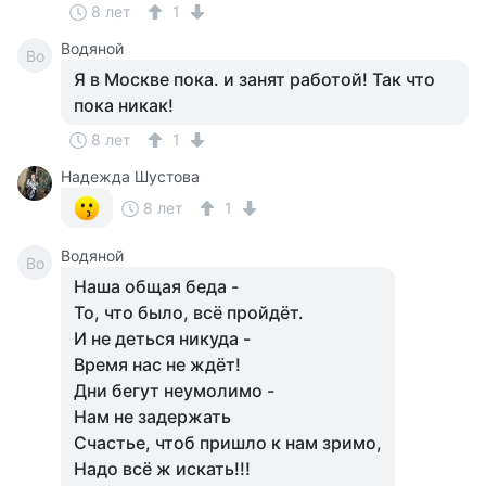
8 лет
1
Водяной
Во
Я в Москве пока. и занят работой! Так что
пока никак!
8 лет
1
Надежда Шустова
8 лет
1
Водяной
Во
Наша общая беда -
То, что было, всё пройдёт.
И не деться никуда -
Время нас не ждёт!
Дни бегут неумолимо -
Нам не задержать
Счастье, чтоб пришло к нам зримо,
Надо всё ж искать!!!