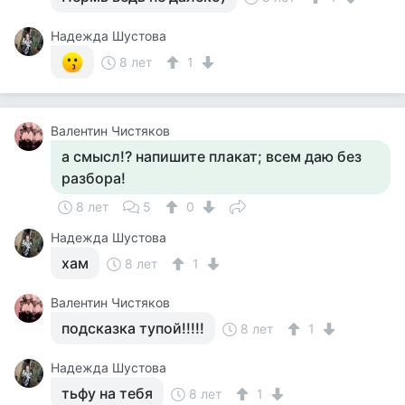
Надежда Шустова
8 лет
1
Валентин Чистяков
а смысл!? напишите плакат; всем даю без
разбора!
8 лет
5
0
Надежда Шустова
хам
8 лет
1
Валентин Чистяков
подсказка тупой!!!!!
8 лет
1
Надежда Шустова
тьфу на тебя
8 лет
1