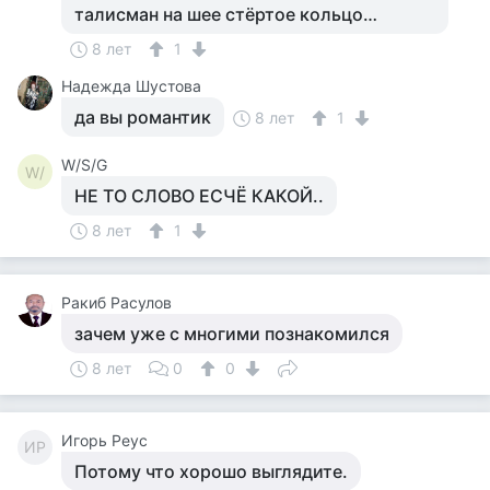
талисман на шее стёртое кольцо…
8 лет
1
Надежда Шустова
да вы романтик
8 лет
1
W/S/G
W/
НЕ ТО СЛОВО ЕСЧЁ КАКОЙ..
8 лет
1
Ракиб Расулов
зачем уже с многими познакомился
8 лет
0
0
Игорь Реус
ИР
Потому что хорошо выглядите.