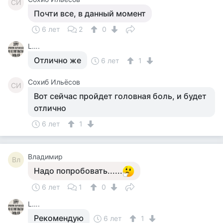
СИ
Почти все, в данный момент
6 лет
2
0
L….
Отлично же
6 лет
1
Сохиб Ильёсов
СИ
Вот сейчас пройдет головная боль, и будет
отлично
6 лет
1
Владимир
Вл
Надо попробовать......
6 лет
1
0
L….
Рекомендую
6 лет
1