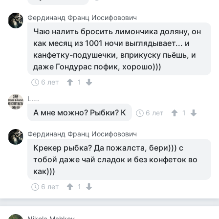
Фердинанд Франц Иосифовович
Чаю налить бросить лимончика доляну, он
как месяц из 1001 ночи выглядывает... и
канфетку-подушечки, вприкуску пьёшь, и
даже Гондурас пофик, хорошо)))
6 лет
1
L….
А мне можно? Рыбки? К
6 лет
1
Фердинанд Франц Иосифовович
Крекер рыбка? Да пожалста, бери))) с
тобой даже чай сладок и без конфеток во
как)))
6 лет
1
Nikola Mahkov