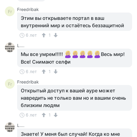
Freedribak
Fr
Этим вы открываете портал в ваш
внутренний мир и остаётесь беззащитной
6 лет
1
L….
Мы все умрем!!!!!
Весь мир!
Все! Снимают селфи
6 лет
1
Freedribak
Fr
Открытый доступ к вашей ауре может
навредить не только вам но и вашим очень
близким людям
6 лет
1
L….
Знаете! У меня был случай! Когда ко мне