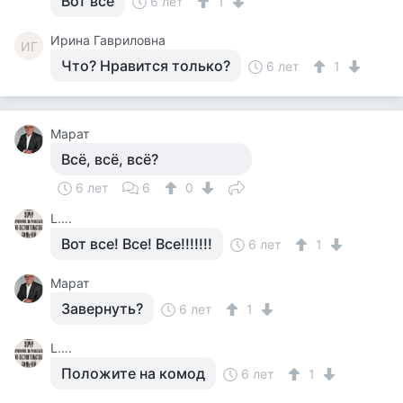
Вот все
6 лет
1
Ирина Гавриловна
ИГ
Что? Нравится только?
6 лет
1
Марат
Всё, всё, всё?
6 лет
6
0
L….
Вот все! Все! Все!!!!!!!
6 лет
1
Марат
Завернуть?
6 лет
1
L….
Положите на комод
6 лет
1