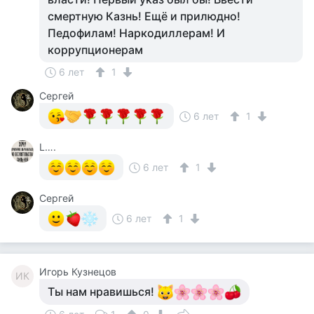
смертную Казнь! Ещё и прилюдно!
Педофилам! Наркодиллерам! И
коррупционерам
6 лет
1
Сергей
6 лет
1
L….
6 лет
1
Сергей
6 лет
1
Игорь Кузнецов
ИК
Ты нам нравишься!