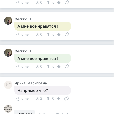
6 лет
0
0
Феликс Л
А мне все нравятся !
6 лет
0
0
Феликс Л
А мне все нравятся !
6 лет
0
0
Ирина Гавриловна
ИГ
Например что?
6 лет
2
0
L….