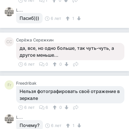
6 лет
1
0
L….
Пасиб)))
6 лет
1
Серёжа Сережкин
СС
да, все, но одно больше, так чуть-чуть, а
другое меньше...
6 лет
0
0
Freedribak
Fr
Нельзя фотографировать своё отражение в
зеркале
6 лет
6
0
L….
Почему?
6 лет
1