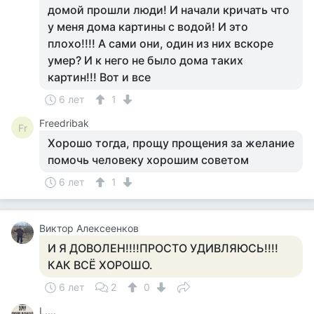
домой прошли люди! И начали кричать что
у меня дома картины с водой! И это
плохо!!!! А сами они, один из них вскоре
умер? И к него не было дома таких
картин!!! Вот и все
6 лет
1
Freedribak
Fr
Хорошо тогда, прощу прощения за желание
помочь человеку хорошим советом
6 лет
1
Виктор Алексеенков
И Я ДОВОЛЕН!!!!ПРОСТО УДИВЛЯЮСЬ!!!!
КАК ВСЁ ХОРОШО.
6 лет
2
0
L….