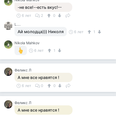
-не все!--есть вкус!--
6 лет
2
0
L….
Ай молодца))) Николя
6 лет
1
Nikola Mahkov
6 лет
1
Феликс Л
А мне все нравятся !
6 лет
0
0
Феликс Л
А мне все нравятся !