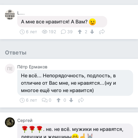
L….
А мне все нравится! А Вам?
6 лет
192
39
2
Ответы
Пётр Ермаков
ПЕ
Не всё... Непорядочность, подлость, в
отличие от Вас мне, не нравятся...(ну и
многое ещё чего не нравится)
6 лет
0
0
Сергей
. не. не всё. мужики не нравятся,
девушки и женщины