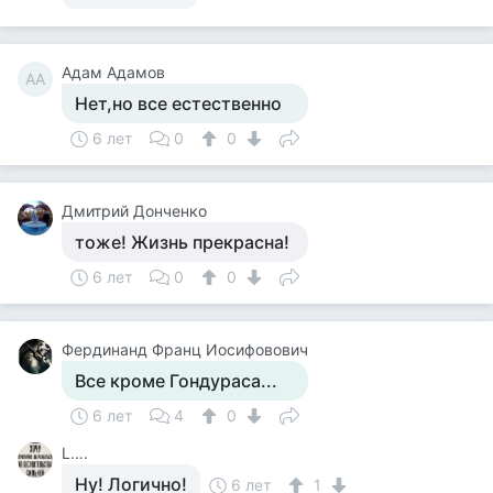
Адам Адамов
АА
Нет,но все естественно
6 лет
0
0
Дмитрий Донченко
тоже! Жизнь прекрасна!
6 лет
0
0
Фердинанд Франц Иосифовович
Все кроме Гондураса...
6 лет
4
0
L….
Ну! Логично!
6 лет
1