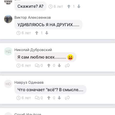
Скажите? А?
6 лет
1
Виктор Алексеенков
УДИВЛЯЮСЬ Я НА ДРУГИХ.....
6 лет
1
Николай Дубровский
НД
Я сам люблю всех.........
6 лет
0
0
Навруз Одинаев
НО
Что означает "всё"? В смысле....
6 лет
0
0
Сохиб Ильёсов