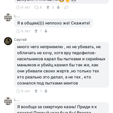
6 лет
6
0
L….
Я в общем)))) неплохо же! Скажите!
6 лет
1
Сергей
много чего неприемлю , но не убивать, не
обличать не хочу, хотя вру педофилов-
насильников карал бы пытками и серийных
маньяков и убийц казнил бы так же, как
они убивали своих жертв ,но только тех
кто реально это делал, а не тех , кто
сознался под пытками ментов
6 лет
1
L….
Я вообще за смертную казнь! Приди я к
власти! Первый указ был бы! Ввести