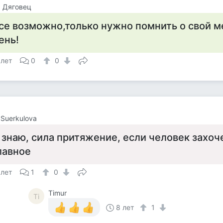
 Дяговец
се возможно,только нужно помнить о свой м
ень!
 лет
0
0
a Suerkulova
 знаю, сила притяжение, если человек захоч
лавное
 лет
1
0
Timur
Ti
8 лет
1