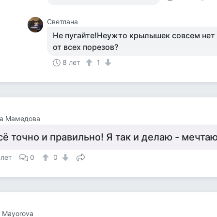
Светлана
Не пугайте!Неужто крылышек совсем нет
от всех порезов?
8 лет
1
на Мамедова
сё точно и правильно! Я так и делаю - мечтаю!
 лет
0
0
 Mayorova