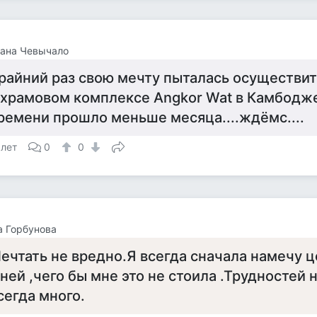
лана Чевычало
райний раз свою мечту пыталась осуществит
 храмовом комплексе Angkor Wat в Камбодж
ремени прошло меньше месяца....ждёмс....
 лет
0
0
 Горбунова
ечтать не вредно.Я всегда сначала намечу ц
 ней ,чего бы мне это не стоила .Трудностей 
сегда много.