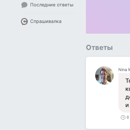
Последние ответы
Спрашивалка
Ответы
Nina 
Т
к
д
и
8