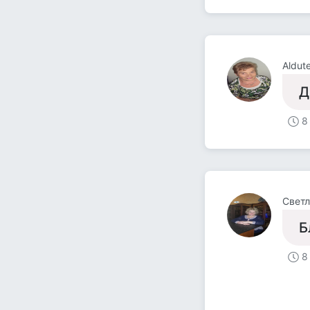
Aldut
Д
8
Светл
Б
8