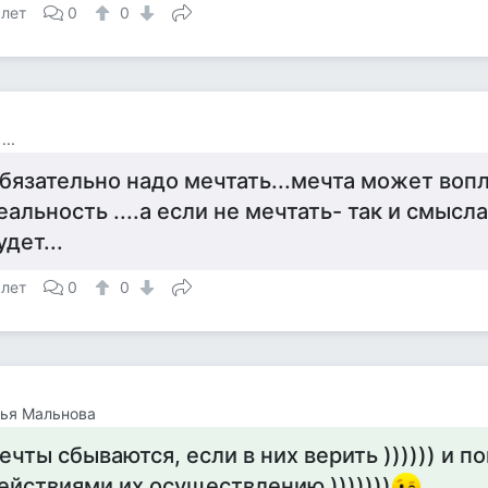
 лет
0
0
...
бязательно надо мечтать...мечта может вопл
еальность ....а если не мечтать- так и смысл
удет...
 лет
0
0
ья Мальнова
ечты сбываются, если в них верить )))))) и п
ействиями их осуществлению )))))))