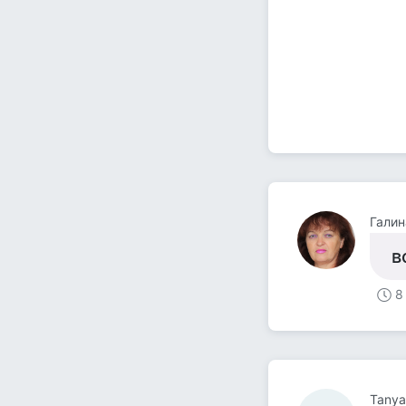
Гали
в
8
Tanya