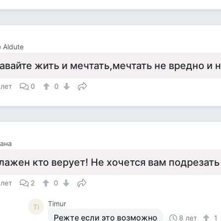
e Aldute
авайте жить и мечтать,мечтать не вредно и 
 лет
0
0
ана
лажен кто верует! Не хочется вам подрезат
 лет
2
0
Timur
Ti
Режте если это возможно
8 лет
1