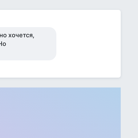
но хочется,
Но