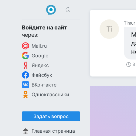
Timur
Войдите на сайт
Ti
М
через:
д
Mail.ru
н
Google
8
Яндекс
Фейсбук
ВКонтакте
Одноклассники
Задать вопрос
Главная страница