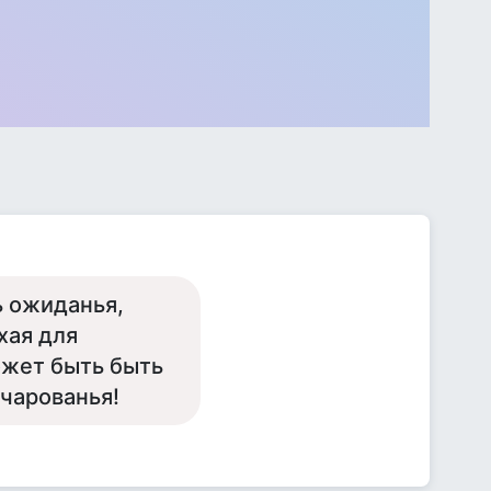
ь ожиданья,
хая для
ожет быть быть
очарованья!