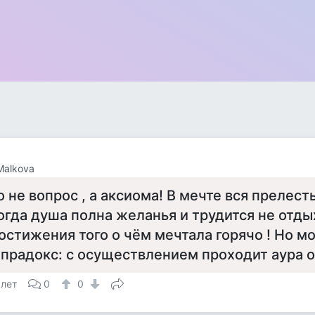
Malkova
о не вопрос , а аксиома! В мечте вся прелест
огда душа полна желанья и трудится не отды
остижения того о чём мечтала горячо ! Но м
 прадокс: с осуществлением проходит аура 
 лет
0
0