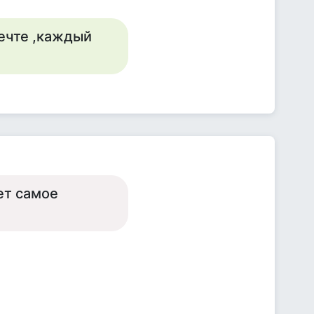
ечте ,каждый
ет самое