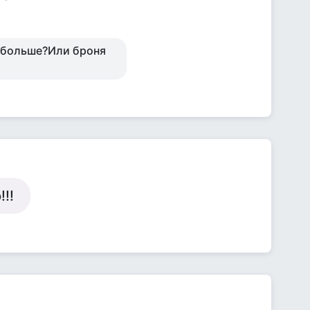
 больше?Или броня
!!