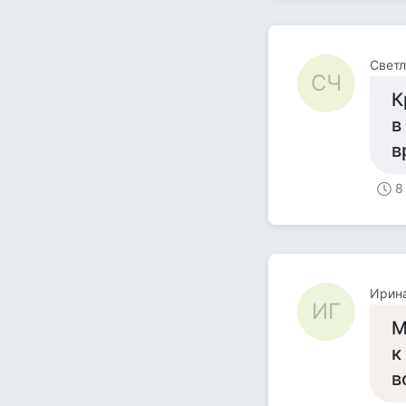
Свет
СЧ
К
в
в
8
Ирина
ИГ
М
к
в