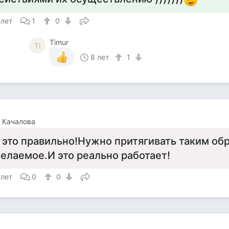
 лет
1
0
Timur
Ti
8 лет
1
 Качалова
 это правильно!Нужно притягивать таким об
елаемое.И это реально работает!
 лет
0
0