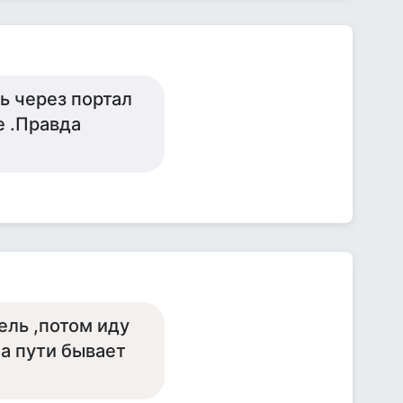
ь через портал
е .Правда
ель ,потом иду
на пути бывает