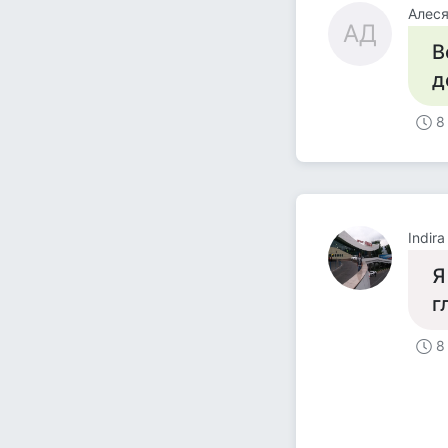
Алеся
АД
В
д
8
Indir
Я
г
8