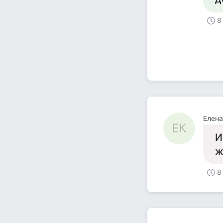
8
Елена
ЕК
И
ж
8