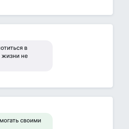
отиться в
а жизни не
омогать своими