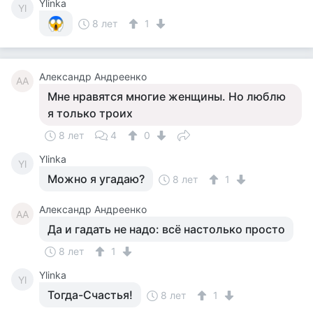
Ylinka
Yl
8 лет
1
Александр Андреенко
АА
Мне нравятся многие женщины. Но люблю
я только троих
8 лет
4
0
Ylinka
Yl
Можно я угадаю?
8 лет
1
Александр Андреенко
АА
Да и гадать не надо: всё настолько просто
8 лет
1
Ylinka
Yl
Тогда-Счастья!
8 лет
1