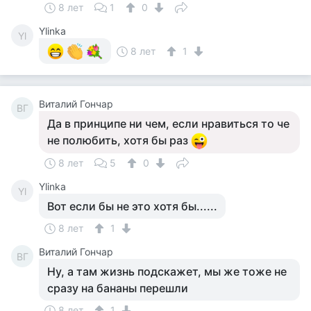
8 лет
1
0
Ylinka
Yl
8 лет
1
Виталий Гончар
ВГ
Да в принципе ни чем, если нравиться то че
не полюбить, хотя бы раз
8 лет
5
0
Ylinka
Yl
Вот если бы не это хотя бы......
8 лет
1
Виталий Гончар
ВГ
Ну, а там жизнь подскажет, мы же тоже не
сразу на бананы перешли
8 лет
1