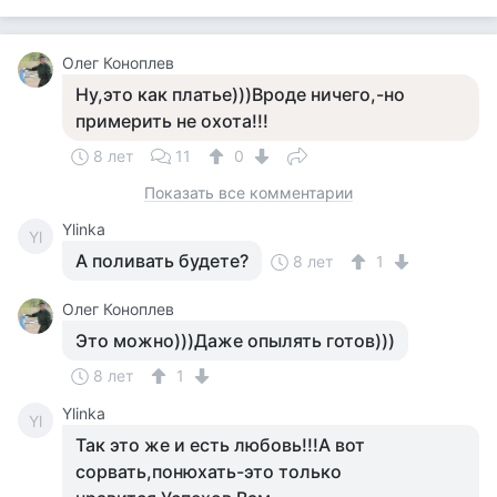
Олег Коноплев
Ну,это как платье)))Вроде ничего,-но
примерить не охота!!!
8 лет
11
0
Показать все комментарии
Ylinka
Yl
А поливать будете?
8 лет
1
Олег Коноплев
Это можно)))Даже опылять готов)))
8 лет
1
Ylinka
Yl
Так это же и есть любовь!!!А вот
сорвать,понюхать-это только