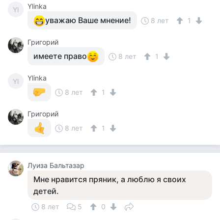
Ylinka
Yl
уважаю Ваше мнение!
8 лет
1
Григорий
имеете право
8 лет
1
Ylinka
Yl
8 лет
1
Григорий
8 лет
1
Луиза Бальтазар
Мне нравится пряник, а люблю я своих
детей.
8 лет
5
0