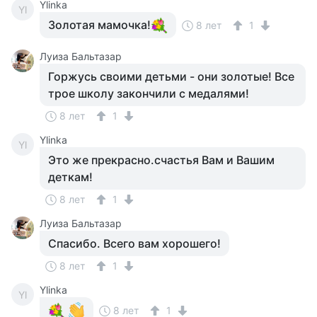
Ylinka
Yl
Золотая мамочка!
8 лет
1
Луиза Бальтазар
Горжусь своими детьми - они золотые! Все
трое школу закончили с медалями!
8 лет
1
Ylinka
Yl
Это же прекрасно.счастья Вам и Вашим
деткам!
8 лет
1
Луиза Бальтазар
Спасибо. Всего вам хорошего!
8 лет
1
Ylinka
Yl
8 лет
1