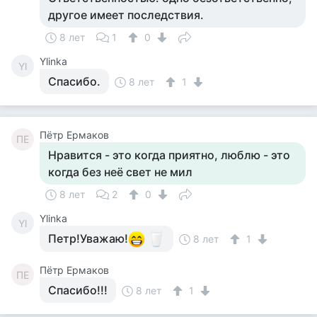
другое имеет последствия.
8 лет
1
0
Ylinka
Yl
Спасибо.
8 лет
1
Пётр Ермаков
ПЕ
Нравится - это когда приятно, люблю - это
когда без неё свет не мил
8 лет
2
0
Ylinka
Yl
Петр!Уважаю!
8 лет
1
Пётр Ермаков
ПЕ
Спасибо!!!
8 лет
1