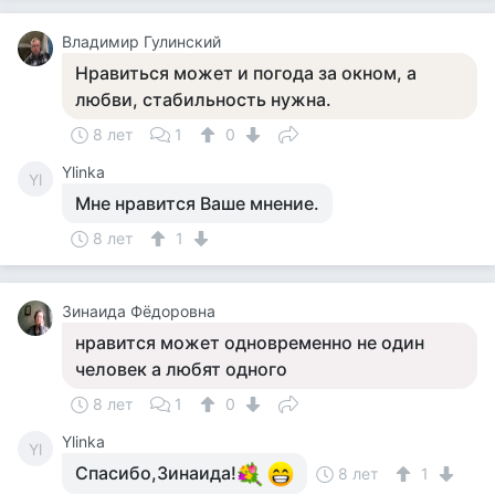
Владимир Гулинский
Нравиться может и погода за окном, а
любви, стабильность нужна.
8 лет
1
0
Ylinka
Yl
Мне нравится Ваше мнение.
8 лет
1
Зинаида Фёдоровна
нравится может одновременно не один
человек а любят одного
8 лет
1
0
Ylinka
Yl
Спасибо,Зинаида!
8 лет
1