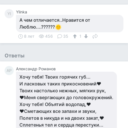
Ylinka
Yl
А чем отличается..Нравится от
Люблю....??????
8 лет
456
35
1
Ответы
Александр Романов
АР
Хочу тебя! Твоих горячих губ...
И ласковых таких прикосновений♥
Твоих настолько нежных, мягких рук,
♥Меня свергающих до головокружений.
Хочу тебя! Объятий водопад,♥
♥Сметающих все запахи и звуки,
Полетов в никуда и на двоих закат,♥
Сплетенья тел и сердца перестуки...