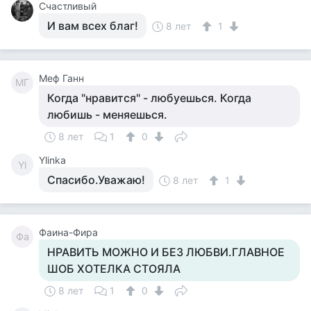
Счастливый
И вам всех благ!
8 лет
1
Меф Ганн
МГ
Когда "нравится" - любуешься. Когда
любишь - меняешься.
8 лет
1
0
Ylinka
Yl
Спасибо.Уважаю!
8 лет
1
Фаина-Фира
Фа
НРАВИТЬ МОЖНО И БЕЗ ЛЮБВИ.ГЛАВНОЕ
ШОБ ХОТЕЛКА СТОЯЛА
8 лет
1
0