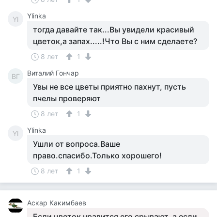
Ylinka
Yl
тогда давайте так...Вы увидели красивый
цветок,а запах.....!Что Вы с ним сделаете?
8 лет
1
Виталий Гончар
ВГ
Увы не все цветы приятно пахнут, пусть
пчелы проверяют
8 лет
1
Ylinka
Yl
Ушли от вопроса.Ваше
право.спасибо.Только хорошего!
8 лет
1
Аскар Какимбаев
Если цветок нравится его срывают, а если