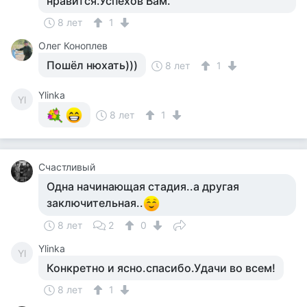
нравится.Успехов Вам.
8 лет
1
Олег Коноплев
Пошёл нюхать)))
8 лет
1
Ylinka
Yl
8 лет
1
Счастливый
Одна начинающая стадия..а другая
заключительная..
8 лет
2
0
Ylinka
Yl
Конкретно и ясно.спасибо.Удачи во всем!
8 лет
1