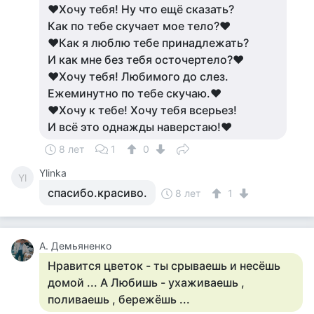
♥Хочу тебя! Ну что ещё сказать?
Как по тебе скучает мое тело?♥
♥Как я люблю тебе принадлежать?
И как мне без тебя осточертело?♥
♥Хочу тебя! Любимого до слез.
Ежеминутно по тебе скучаю.♥
♥Хочу к тебе! Хочу тебя всерьез!
И всё это однажды наверстаю!♥
8 лет
1
0
Ylinka
Yl
спасибо.красиво.
8 лет
1
А. Демьяненко
Нравится цветок - ты срываешь и несёшь
домой ... А Любишь - ухаживаешь ,
поливаешь , бережёшь ...