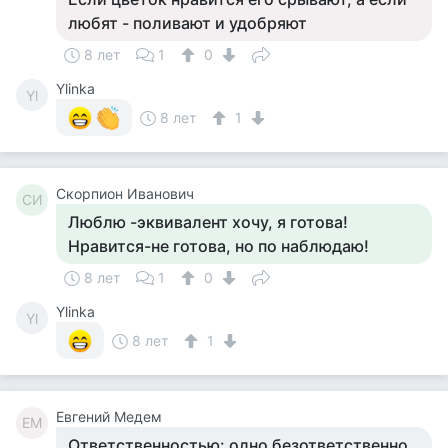
любят - поливают и удобряют
8 лет
1
0
Ylinka
Yl
8 лет
1
Скорпион Иванович
СИ
Люблю -эквивалент хочу, я готова!
Нравится-не готова, но по наблюдаю!
8 лет
1
0
Ylinka
Yl
8 лет
1
Евгений Медем
ЕМ
Ответственностью: одно безответственно,