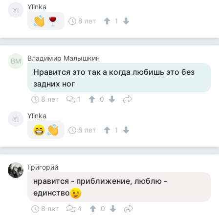
Ylinka
Yl
8 лет
1
Владимир Малышкин
ВМ
Нравится это так а когда любишь это без
задних ног
8 лет
1
0
Ylinka
Yl
8 лет
1
Григорий
нравится - приближение, люблю -
единство
8 лет
4
0