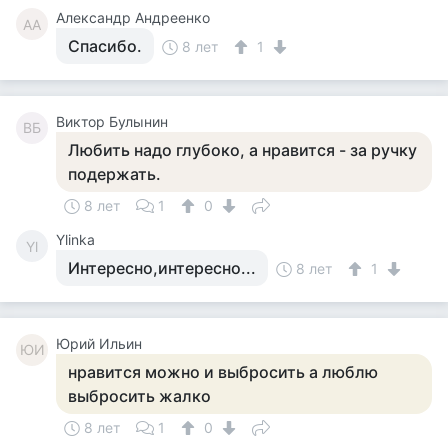
Александр Андреенко
АА
Спасибо.
8 лет
1
Виктор Булынин
ВБ
Любить надо глубоко, а нравится - за ручку
подержать.
8 лет
1
0
Ylinka
Yl
Интересно,интересно...
8 лет
1
Юрий Ильин
ЮИ
нравится можно и выбросить а люблю
выбросить жалко
8 лет
1
0