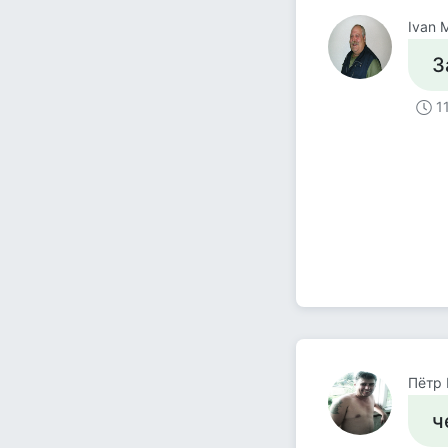
Ivan 
З
1
Пётр
ч