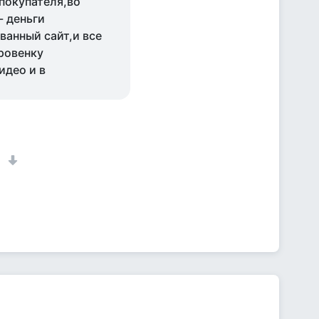
 покупателя,во
- деньги
ванный сайт,и все
ровенку
идео и в
1