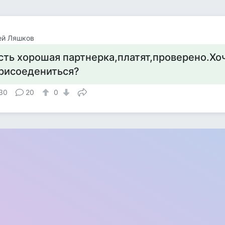
ей Ляшков
сть хорошая партнерка,платят,проверено.Х
рисоедениться?
30
20
0