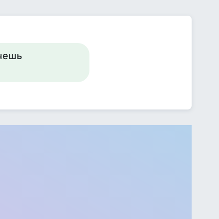
очешь