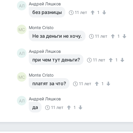
Андрей Ляшков
АЛ
без разницы
11 лет
1
Monte Cristo
MC
Не за деньги не хочу.
11 лет
1
Андрей Ляшков
АЛ
при чем тут деньги?
11 лет
1
Monte Cristo
MC
платят за что?
11 лет
1
Андрей Ляшков
АЛ
да
11 лет
1