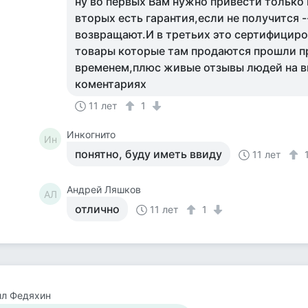
ну во первых Вам нужно привести только
вторых есть гарантия,если не получится -
возвращают.И в третьих это сертифициро
товары которые там продаются прошли п
временем,плюс живые отзывы людей на в
коментариях
11 лет
1
Инкогнито
Ин
понятно, буду иметь ввиду
11 лет
Андрей Ляшков
АЛ
отлично
11 лет
1
лл Федяхин