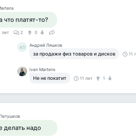
Martens
а что платят-то?
1 лет
2
0
Андрей Ляшков
АЛ
за продажи физ товаров и дисков
11 
Ivan Martens
Не не покатит
11 лет
1
 Петушков
е делать надо