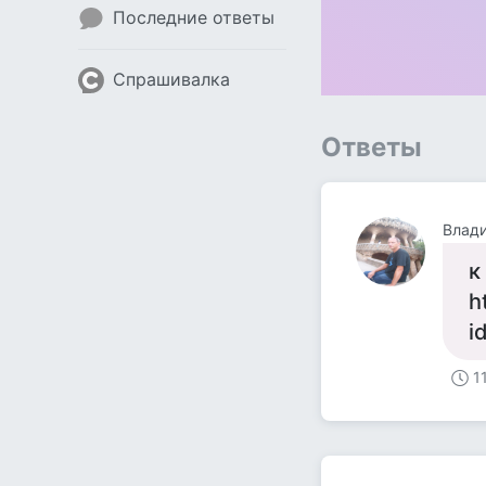
Последние ответы
Спрашивалка
Ответы
Влади
к
h
i
1