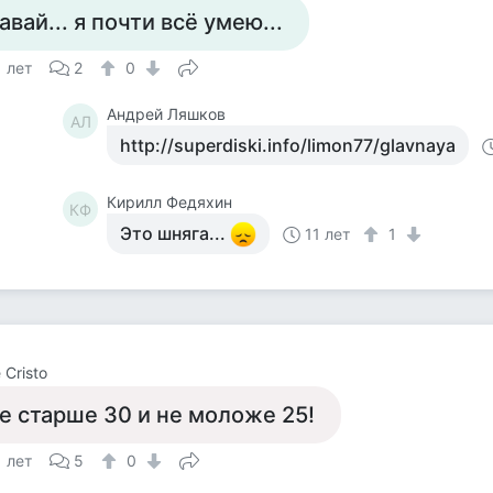
авай... я почти всё умею...
1 лет
2
0
Андрей Ляшков
АЛ
http://superdiski.info/limon77/glavnaya
Кирилл Федяхин
КФ
Это шняга...
11 лет
1
 Cristo
е старше 30 и не моложе 25!
1 лет
5
0