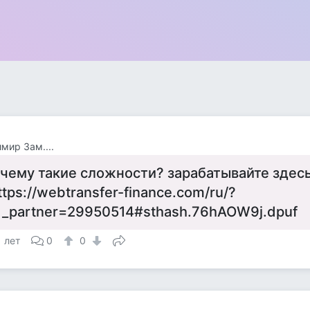
мир Зам....
 чему такие сложности? зарабатывайте здес
ttps://webtransfer-finance.com/ru/?
d_partner=29950514#sthash.76hAOW9j.dpuf
1 лет
0
0