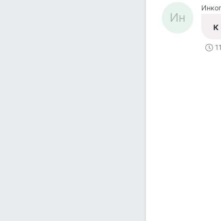
Инког
Ин
к
1