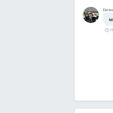
Евген
м
1