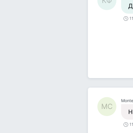
КФ
Д
1
Monte
MC
Н
1