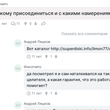
нито
 кому присоединиться и с какими намерения
1 лет
11
0
Показать все комментарии
Андрей Ляшков
АЛ
Вот каталог http://superdiski.info/limon77
11 лет
1
Инкогнито
Ин
да посмотрел я и сам наталкивался на та
целителя, а какая гарантия, что это рабо
помогает?
11 лет
1
Андрей Ляшков
АЛ