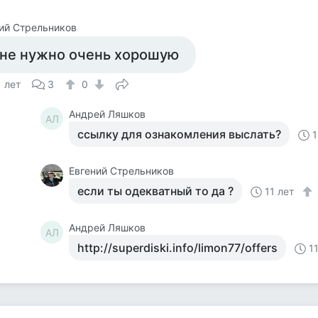
ий Стрельников
не нужно очень хорошую
1 лет
3
0
Андрей Ляшков
АЛ
ссылку для ознакомления выслать?
1
Евгений Стрельников
если ты одекватный то да ?
11 лет
Андрей Ляшков
АЛ
http://superdiski.info/limon77/offers
1