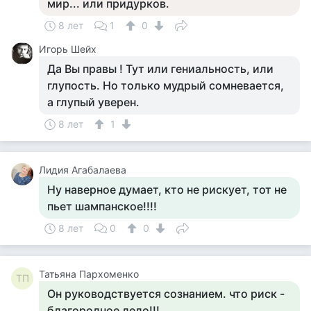
мир... или придурков.
8 лет
1
0
Игорь Шейх
Да Вы правы ! Тут или гениальность, или
глупость. Но только мудрый сомневается,
а глупый уверен.
8 лет
1
Лидия Агабалаева
Ну наверное думает, кто не рискует, тот не
пьет шампанское!!!!
8 лет
0
0
Татьяна Пархоменко
ТП
Он руководствуется сознанием. что риск -
благородное дело!!!