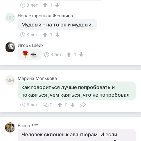
8 лет
1
Нерасторопная Женщина
НЖ
Мудрый - на то он и мудрый.
8 лет
1
Игорь Шейх
8 лет
1
Марина Молькова
ММ
как говориться лучше попробовать и
покаяться ,чем каяться ,что не попробовал
8 лет
0
0
Елена ***
Человек склонен к авантюрам. И если