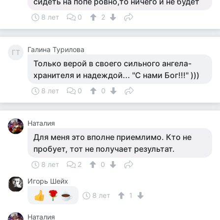
сидеть на попе ровно,то ничего и не будет
8 лет
0
2
Галина Турилова
ГТ
Только верой в своего сильного ангела-
хранителя и надеждой... "С нами Бог!!!" )))
8 лет
0
0
Наталия
Для меня это вполне приемлимо. Кто не
пробует, тот не получает результат.
8 лет
2
0
Игорь Шейх
8 лет
1
Наталия