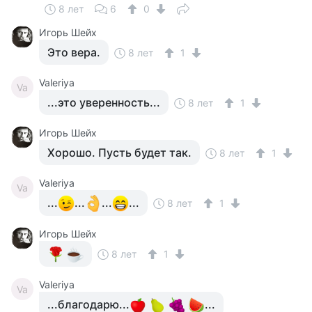
8 лет
6
0
Игорь Шейх
Это вера.
8 лет
1
Valeriya
Va
...это уверенность...
8 лет
1
Игорь Шейх
Хорошо. Пусть будет так.
8 лет
1
Valeriya
Va
...
...
...
...
8 лет
1
Игорь Шейх
8 лет
1
Valeriya
Va
...благодарю...
...