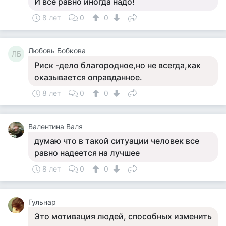
И все равно иногда надо!
8 лет
0
0
Любовь Бобкова
ЛБ
Риск -дело благородное,но не всегда,как
оказывается оправданное.
8 лет
0
0
Валентина Валя
думаю что в такой ситуации человек все
равно надеется на лучшее
8 лет
0
0
Гульнар
Это мотивация людей, способных изменить