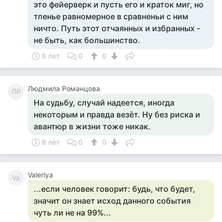
это фейерверк и пусть его и краток миг, но
тленье равномерное в сравненьи с ним
ничто. Путь этот отчаянных и избранных -
не быть, как большинство.
8 лет
0
0
Людмила Романцова
ЛР
На судьбу, случай надеется, иногда
некоторым и правда везёт. Ну без риска и
авантюр в жизни тоже никак.
8 лет
0
0
Valeriya
Va
...если человек говорит: будь, что будет,
значит он знает исход данного события
чуть ли не на 99%...