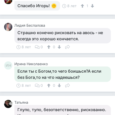
Спасибо Игорь!
8 лет
1
Лидия Беспалова
Страшно конечно рисковать на авось - не
всегда это хорошо кончается.
8 лет
0
0
Ирина Николаенко
ИН
Если ты с Богом,то чего боишься?А если
без Бога,то на что надеешься?
8 лет
0
0
Татьяна
Глупо, тупо, безответственно, рискованно.