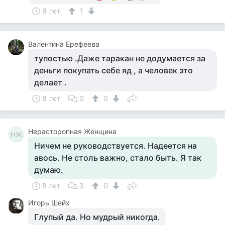
8 лет
1
Валентина Ерефеева
тупостью .Даже таракан не додумается за
деньги покупать себе яд , а человек это
делает .
8 лет
0
0
Нерасторопная Женщина
НЖ
Ничем не руководствуется. Надеется на
авось. Не столь важно, стало быть. Я так
думаю.
8 лет
3
0
Игорь Шейх
Глупый да. Но мудрый никогда.