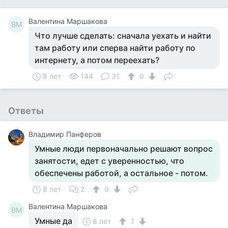
Валентина Маршакова
ВМ
Что лучше сделать: сначала уехать и найти
там работу или сперва найти работу по
интернету, а потом переехать?
8 лет
144
31
0
Ответы
Владимир Панферов
Умные люди первоначально решают вопрос
занятости, едет с уверенностью, что
обеспечены работой, а остальное - потом.
8 лет
2
0
Валентина Маршакова
ВМ
Умные да
8 лет
1