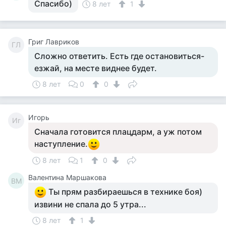
Спасибо)
8 лет
1
Григ Лавриков
ГЛ
Сложно ответить. Есть где остановиться-
езжай, на месте виднее будет.
8 лет
0
0
Игорь
Иг
Сначала готовится плацдарм, а уж потом
наступление.
8 лет
1
0
Валентина Маршакова
ВМ
Ты прям разбираешься в технике боя)
извини не спала до 5 утра...
8 лет
1