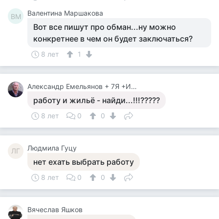
Валентина Маршакова
ВМ
Вот все пишут про обман...ну можно
конкретнее в чем он будет заключаться?
8 лет
1
Александр Емельянов + 7Я +Инструктор Туризма
работу и жильё - найди...!!!?????
8 лет
0
0
Людмила Гуцу
ЛГ
нет ехать выбрать работу
8 лет
0
0
Вячеслав Яшков