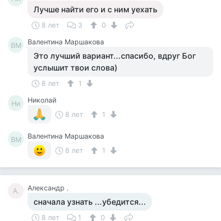
Лучше найти его и с ним уехать
8 лет
3
0
Валентина Маршакова
ВМ
Это лучший вариант...спасибо, вдруг Бог
услышит твои слова)
8 лет
1
Николай
Ни
8 лет
1
Валентина Маршакова
ВМ
8 лет
1
Александр .
А.
сначала узнать ...убедится...
8 лет
1
0