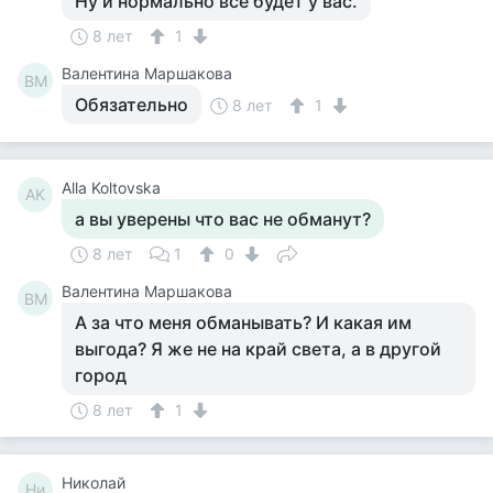
Ну и нормально все будет у вас.
8 лет
1
Валентина Маршакова
ВМ
Обязательно
8 лет
1
Alla Koltovska
AK
а вы уверены что вас не обманут?
8 лет
1
0
Валентина Маршакова
ВМ
А за что меня обманывать? И какая им
выгода? Я же не на край света, а в другой
город
8 лет
1
Николай
Ни