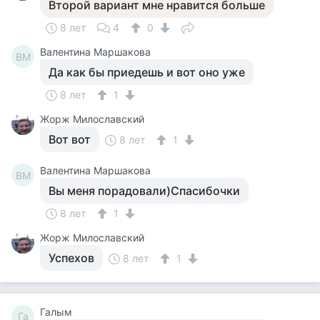
Второй вариант мне нравится больше
8 лет
4
0
Валентина Маршакова
ВМ
Да как бы приедешь и вот оно уже
8 лет
1
Жорж Милославский
Вот вот
8 лет
1
Валентина Маршакова
ВМ
Вы меня порадовали)Спасибочки
8 лет
1
Жорж Милославский
Успехов
8 лет
1
Галым
Га