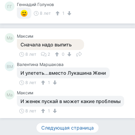
Геннадий Голунов
ГГ
8 лет
1
Максим
Ма
Сначала надо выпить
8 лет
2
0
Валентина Маршакова
ВМ
И улететь...вместо Лукашина Жени
8 лет
1
Максим
Ма
И женек пускай в может какие проблемы
8 лет
1
Следующая страница