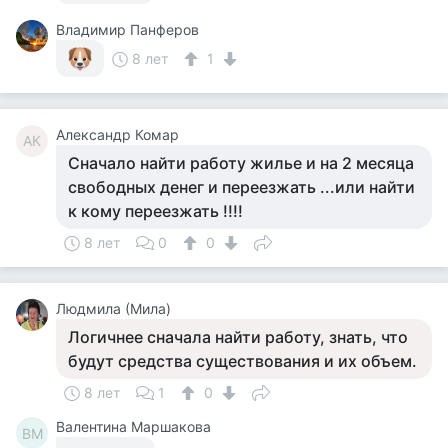
Владимир Панферов
8 лет
1
Александр Комар
АК
Сначало найти работу жилье и на 2 месяца
свободных денег и переезжать ...или найти
к кому переезжать !!!!
8 лет
0
0
Людмила (Мила)
Логичнее сначала найти работу, знать, что
будут средства существования и их объем.
8 лет
1
0
Валентина Маршакова
ВМ