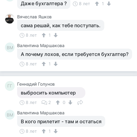
Даже бухгалтера ?
8 лет
1
Вячеслав Яшков
сама решай, как тебе поступать.
8 лет
1
Валентина Маршакова
ВМ
А почему лохов, если требуется бухгалтер?
8 лет
1
Геннадий Голунов
ГГ
выбросить компьютер
8 лет
2
0
Валентина Маршакова
ВМ
В кого прилетит - там и остаться
8 лет
1