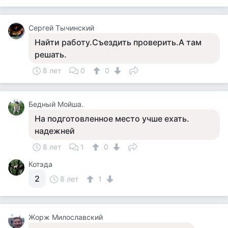
Сергей Тычинский
Найти работу.Съездить проверить.А там
решать.
8 лет
0
0
Бедный Мойша.
На подготовленное место учше ехать.
надежней
8 лет
1
0
Котэда
2
8 лет
1
Жорж Милославский