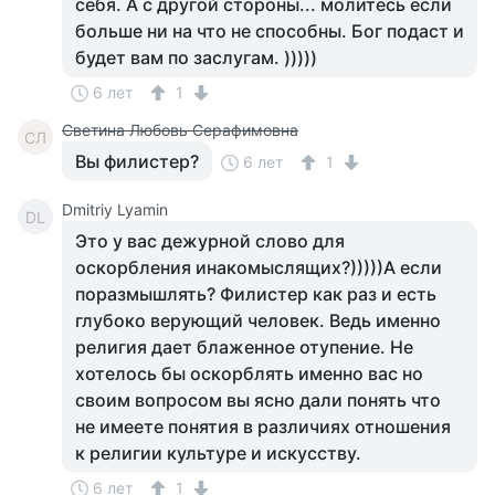
себя. А с другой стороны... молитесь если
больше ни на что не способны. Бог подаст и
будет вам по заслугам. )))))
6 лет
1
Светина Любовь Серафимовна
СЛ
Вы филистер?
6 лет
1
Dmitriy Lyamin
DL
Это у вас дежурной слово для
оскорбления инакомыслящих?)))))А если
поразмышлять? Филистер как раз и есть
глубоко верующий человек. Ведь именно
религия дает блаженное отупение. Не
хотелось бы оскорблять именно вас но
своим вопросом вы ясно дали понять что
не имеете понятия в различиях отношения
к религии культуре и искусству.
6 лет
1