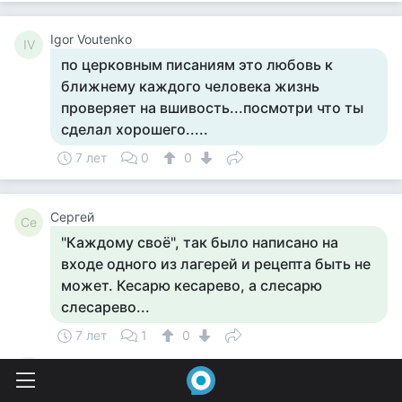
Igor Voutenko
IV
по церковным писаниям это любовь к
ближнему каждого человека жизнь
проверяет на вшивость...посмотри что ты
сделал хорошего.....
7 лет
0
0
Сергей
Се
"Каждому своё", так было написано на
входе одного из лагерей и рецепта быть не
может. Кесарю кесарево, а слесарю
слесарево...
7 лет
1
0
Светина Любовь Серафимовна
СЛ
на самом деле человек может