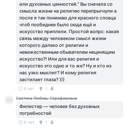
или духовных ценностей." Вы сначала со
смысла жизни на религию перепрыгнули а
после я так понимаю для красного словца
чтоб пообиднее было сюда ещё и
искусство приплели. Простой вопрс: какая
связь между человеком смысл жизни
которого далеко от религии и
невежественным обывателем неценящим
искусство?! Или для вас религия и
искусство это одно и то же? Ну и кто из
нас узко мыслит? И кому религия
застилает глаза? )))
6 лет
1
Светина Любовь Серафимовна
СЛ
Филистер — человек без духовных
потребностей
6 лет
1