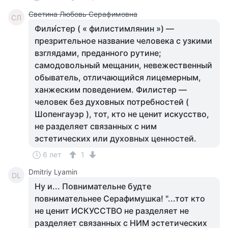
Светина Любовь Серафимовна
СЛ
Фили́стер ( « филистимлянин ») —
презрительное название человека с узкими
взглядами, преданного рутине;
самодовольный мещанин, невежественный
обыватель, отличающийся лицемерным,
ханжеским поведением. Филистер —
человек без духовных потребностей (
Шопенгауэр ), тот, кто не ценит искусство,
не разделяет связанных с ним
эстетических или духовных ценностей.
6 лет
1
Dmitriy Lyamin
DL
Ну и... Повнимательне будте
повнимательнее Серафимушка! "...тот кто
не ценит ИСКУССТВО не разделяет не
разделяет связанных с НИМ эстетических