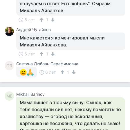
получаем в ответ Его любовь". Омраам
Микаэль Айванхов
6 лет
1
Андрей Чугайнов
Мне кажется я коментировал мысли
Микаэля Айванхова.
6 лет
1
Светина Любовь Серафимовна
СЛ
6 лет
1
Mikhail Barinov
MB
Мама пишет в тюрьму сыну: Сынок, как
тебя посадили сил нет, некому помогать по
хозяйству — огород не вскопанный,
картошка не посажена, что делать не знаю!