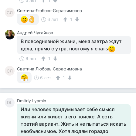
6 лет
1
Светина Любовь Серафимовна
СЛ
6 лет
1
Андрей Чугайнов
В повседневной жизни, меня завтра ждут
дела, прямо с утра, поэтому я спать
6 лет
1
Светина Любовь Серафимовна
СЛ
6 лет
1
Dmitriy Lyamin
DL
Или человек придумывает себе смысл
жизни или живет в его поиске. А есть
третий вариант. Жить и не пытаться искать
необъяснимое. Хотя людям гораздо