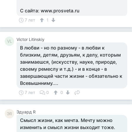
С сайта: www.prosveta.ru
7 лет
1
Victor Litinskiy
VL
В любви - но по разному - в любви к
близким, детям, друзьям, к делу, которым
занимаешся, (искусству, науке, природе,
своему ремеслу и т.д.) - и в конце - в
завершающей части жизни - обязательно к
Всевышнниму....
7 лет
0
0
Эдуард R
ЭR
Смысл жизни, как мечта. Мечту можно
изменить и смысл жизни выходит тоже.