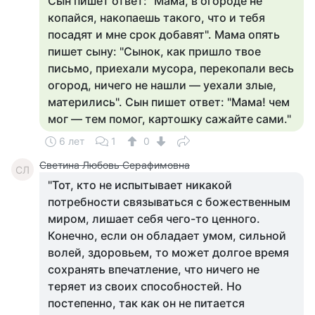
Сын пишет ответ: "Мама, в огороде не
копайся, накопаешь такого, что и тебя
посадят и мне срок добавят". Мама опять
пишет сыну: "Сынок, как пришло твое
письмо, приехали мусора, перекопали весь
огород, ничего не нашли — уехали злые,
матерились". Сын пишет ответ: "Мама! чем
мог — тем помог, картошку сажайте сами."
6 лет
1
0
Светина Любовь Серафимовна
СЛ
"Тот, кто не испытывает никакой
потребности связываться с божественным
миром, лишает себя чего-то ценного.
Конечно, если он обладает умом, сильной
волей, здоровьем, то может долгое время
сохранять впечатление, что ничего не
теряет из своих способностей. Но
постепенно, так как он не питается