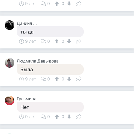
9 лет
0
0
Даниил ...
ты да
9 лет
0
0
Людмила Давыдова
Была
9 лет
0
0
Гульмира
Нет
9 лет
0
0