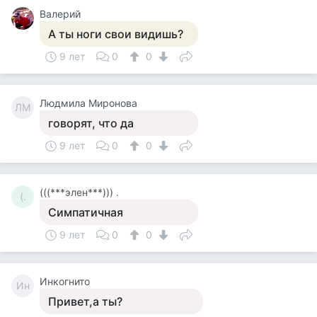
Валерий
А ты ноги свои видишь?
9 лет
0
0
Людмила Миронова
ЛМ
говорят, что да
9 лет
0
0
(((***элен***))) .
(.
Симпатичная
9 лет
0
0
Инкогнито
Ин
Привет,а ты?