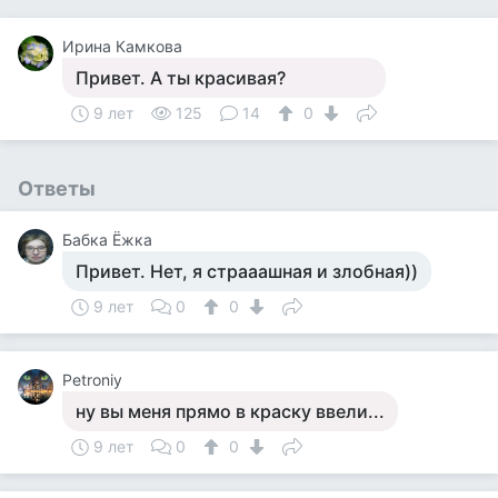
Ирина Камкова
Привет. А ты красивая?
9 лет
125
14
0
Ответы
Бабка Ёжка
Привет. Нет, я страаашная и злобная))
9 лет
0
0
Petroniy
ну вы меня прямо в краску ввели...
9 лет
0
0