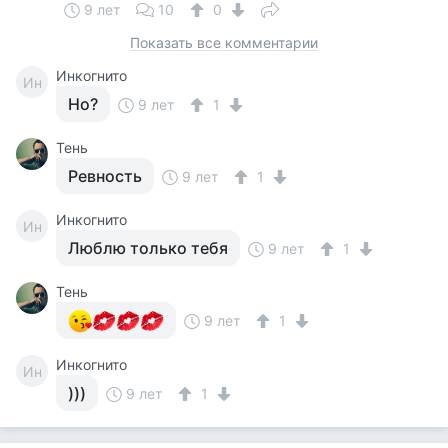
9 лет
10
0
Показать все комментарии
Инкогнито
Ин
Но?
9 лет
1
Тень
Ревность
9 лет
1
Инкогнито
Ин
Люблю только тебя
9 лет
1
Тень
9 лет
1
Инкогнито
Ин
)))
9 лет
1