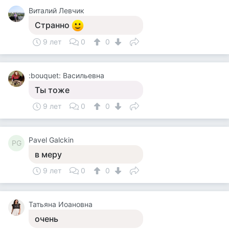
Виталий Левчик
Странно
9 лет
0
0
:bouquet: Васильевна
Ты тоже
9 лет
0
0
Pavel Galckin
PG
в меру
9 лет
0
0
Татьяна Иоановна
очень