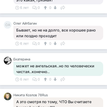
это какая, грязная?
6 лет
0
0
Олег Айтбагин
ОА
Бывает, но не на долго, все хорошее рано
или поздно проходит
6 лет
0
0
Екатерина
может не ангельская..но по человечески
чистая..конечно..
6 лет
0
0
Никита Козлов 78Rus
А это смотря по тому, ЧТО Вы считаете