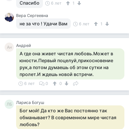
Спасибо
6 лет
1
Вера Сергеевна
не за что ! Удачи Вам
6 лет
1
Андрей
Ан
А где она живет чистая любовь.Может в
юности.Первый поцелуй,прикосновение
рук,а потом думаешь об этом сутки на
пролет.И ждешь новой встречи.
6 лет
0
0
Лариса Богуш
ЛБ
Бог мой! Да кто же Вас постоянно так
обманывает? В современном мире чистая
любовь?