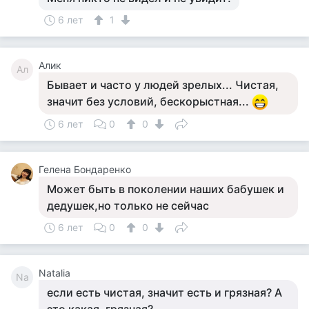
6 лет
1
Алик
Ал
Бывает и часто у людей зрелых... Чистая,
значит без условий, бескорыстная...
6 лет
0
0
Гелена Бондаренко
Может быть в поколении наших бабушек и
дедушек,но только не сейчас
6 лет
0
0
Natalia
Na
если есть чистая, значит есть и грязная? А