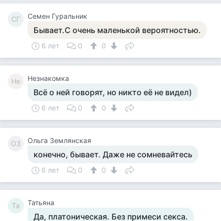
Семен Гуральник
СГ
Бывает.С очень маленькой вероятностью.
6 лет
0
0
Незнакомка
Не
Всё о ней говорят, но никто её не видел)
6 лет
0
0
Ольга Землянская
ОЗ
конечно, бывает. Даже не сомневайтесь
6 лет
0
0
Татьяна
Та
Да, платоническая. Без примеси секса.