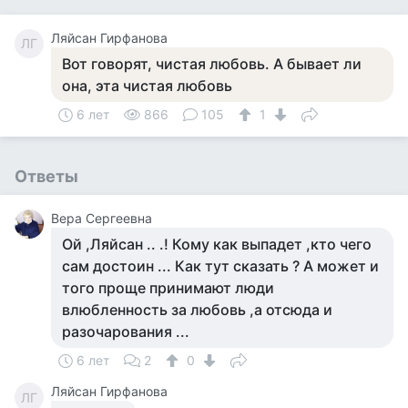
Ляйсан Гирфанова
ЛГ
Вот говорят, чистая любовь. А бывает ли
она, эта чистая любовь
6 лет
866
105
1
Ответы
Вера Сергеевна
Ой ,Ляйсан .. .! Кому как выпадет ,кто чего
сам достоин ... Как тут сказать ? А может и
того проще принимают люди
влюбленность за любовь ,а отсюда и
разочарования ...
6 лет
2
0
Ляйсан Гирфанова
ЛГ