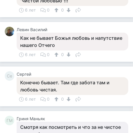
"чистой любовью"!!!
6 лет
0
0
Левин Василий
Как не бывает Божья любовь и напутствие
нашего Отчего
6 лет
0
0
Сергей
Се
Конечно бывает. Там где забота там и
любовь чистая.
6 лет
0
0
Гриня Маньяк
ГМ
Смотря как посмотреть и что за не чистое