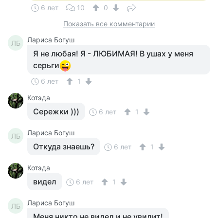
6 лет
10
0
Показать все комментарии
Лариса Богуш
ЛБ
Я не любая! Я - ЛЮБИМАЯ! В ушах у меня
серьги
6 лет
1
Котэда
Сережки )))
6 лет
1
Лариса Богуш
ЛБ
Откуда знаешь?
6 лет
1
Котэда
видел
6 лет
1
Лариса Богуш
ЛБ
Меня никто не видел и не увидит!