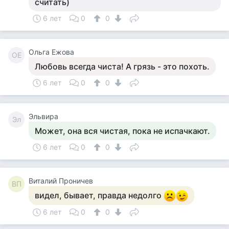
считать)
6 лет
0
0
Ольга Ежова
ОЕ
Любовь всегда чиста! А грязь - это похоть.
6 лет
0
0
Эльвира
Эл
Может, она вся чистая, пока не испачкают.
6 лет
0
0
Виталий Проничев
ВП
видел, бывает, правда недолго
6 лет
0
0