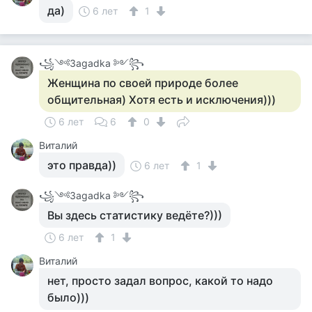
да)
6 лет
1
꧁༺Зagadka ༻꧂
Женщина по своей природе более
общительная) Хотя есть и исключения)))
6 лет
6
0
Виталий
это правда))
6 лет
1
꧁༺Зagadka ༻꧂
Вы здесь статистику ведёте?)))
6 лет
1
Виталий
нет, просто задал вопрос, какой то надо
было)))