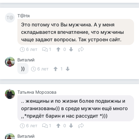
Т@Ня
Т@
Это потому что Вы мужчина. А у меня
складывается впечатление, что мужчины
чаще задают вопросы. Так устроен сайт.
6 лет
1
0
Виталий
))
6 лет
1
Татьяна Морозова
.. женщины и по жизни более подвижны и
организованы)) в среде мужчин ещё много
,,*придёт барин и нас рассудит *)))
6 лет
1
0
Виталий