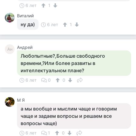
6 лет
1
Виталий
ну да)
6 лет
1
Андрей
Ан
Любопытные?,Больше свободного
времени,?Или более развиты в
интеллектуальном плане?
6 лет
0
0
М Я
а мы вообще и мыслим чаще и говорим
чаще и задаем вопросы и решаем все
вопросы чаще)
6 лет
1
0