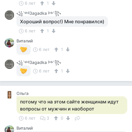
6 лет
1
꧁༺Зagadka ༻꧂
Хороший вопрос!) Мне понравился)
6 лет
1
Виталий
6 лет
1
꧁༺Зagadka ༻꧂
6 лет
1
Ольга
потому что на этом сайте женщинам идут
вопросы от мужчин и наоборот
6 лет
3
0
Виталий