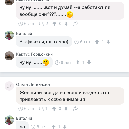
ну ну .........вот и думай --а работают ли
вообще они????.......
6 лет
2
0
Виталий
В офисе сидят точно)
6 лет
1
Кактус Горшочкин
ну ну .......
6 лет
1
Ольга Литвинова
ОЛ
Женщины всегда,во всём и везде хотят
привлекать к себе внимания
6 лет
1
0
Виталий
да
6 лет
1