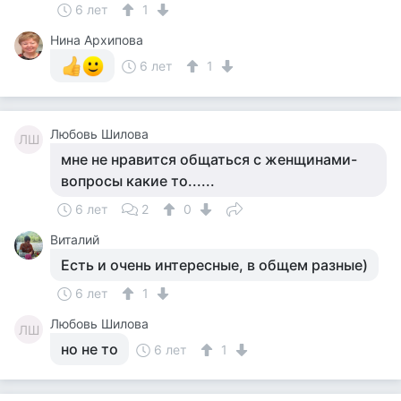
6 лет
1
Нина Архипова
6 лет
1
Любовь Шилова
ЛШ
мне не нравится общаться с женщинами-
вопросы какие то......
6 лет
2
0
Виталий
Есть и очень интересные, в общем разные)
6 лет
1
Любовь Шилова
ЛШ
но не то
6 лет
1