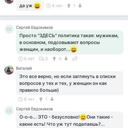
да уж
6 лет
1
Сергей Евдокимов
СЕ
Просто "ЗДЕСЬ" политика такая: мужикам,
в основном, подсовывают вопросы
женщин, и наоборот...
6 лет
3
0
Виталий
Это все верно, но если заглянуть в списки
вопросов у тех и тех, у женщин он как
правило больше)
6 лет
1
Сергей Евдокимов
СЕ
О-о-о... ЭТО - безусловно!
Они такие -
какие есть! Что уж тут поделаешь?...