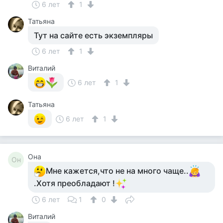
6 лет
1
Татьяна
Тут на сайте есть экземпляры
6 лет
1
Виталий
6 лет
1
Татьяна
6 лет
1
Она
Он
Мне кажется,что не на много чаще..
.Хотя преобладают !
6 лет
1
0
Виталий