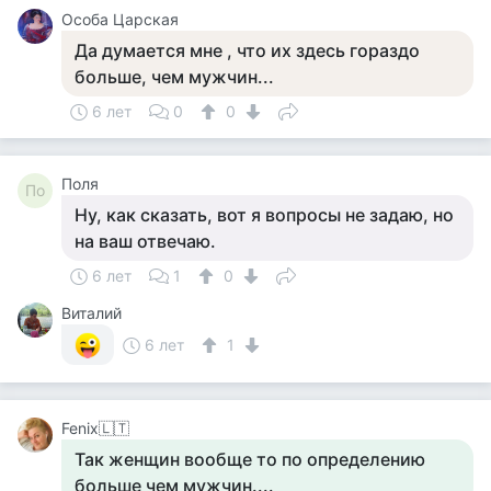
Особа Царская
Да думается мне , что их здесь гораздо
больше, чем мужчин...
6 лет
0
0
Поля
По
Ну, как сказать, вот я вопросы не задаю, но
на ваш отвечаю.
6 лет
1
0
Виталий
6 лет
1
Fenix🇱🇹
Так женщин вообще то по определению
больше чем мужчин....