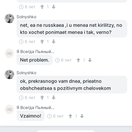
6 лет
1
Solnyshko
net, ea ne russkaea ,i u menea net kirilitzy, no
kto xochet ponimaet menea i tak, verno?
6 лет
1
Я Всегда Пьяный...
ЯВ
Net problem.
6 лет
1
Solnyshko
ok, prekrasnogo vam dnea, prieatno
obshcheatsea s pozitivnym chelovekom
6 лет
1
Я Всегда Пьяный...
ЯВ
Vzaimno!
6 лет
1