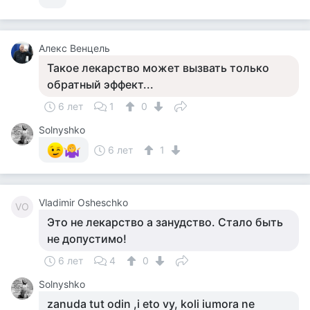
Алекс Венцель
Такое лекарство может вызвать только
обратный эффект...
6 лет
1
0
Solnyshko
6 лет
1
Vladimir Osheschko
VO
Это не лекарство а занудство. Стало быть
не допустимо!
6 лет
4
0
Solnyshko
zanuda tut odin ,i eto vy, koli iumora ne