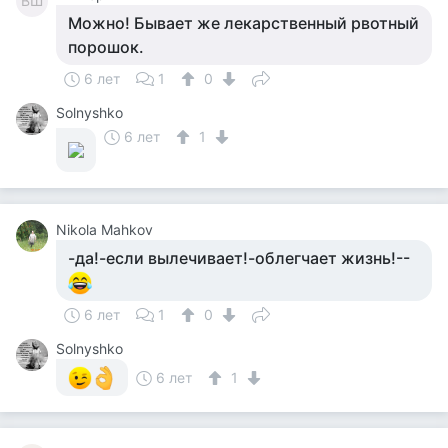
ВШ
Можно! Бывает же лекарственный рвотный
порошок.
6 лет
1
0
Solnyshko
6 лет
1
Nikola Mahkov
-да!-если вылечивает!-облегчает жизнь!--
6 лет
1
0
Solnyshko
6 лет
1