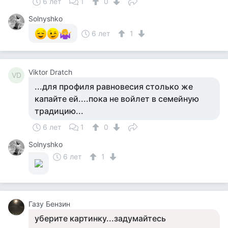
6 лет
1
0
Solnyshko
6 лет
1
Viktor Dratch
VD
...для профиля равновесия столько же
капайте ей....пока не войлет в семейную
традицию...
6 лет
1
0
Solnyshko
6 лет
1
Газу Бензин
уберите картинку...задумайтесь