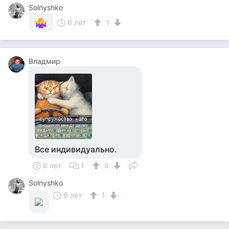
Solnyshko
6 лет
1
Владмир
Все индивидуально.
6 лет
1
0
Solnyshko
6 лет
1