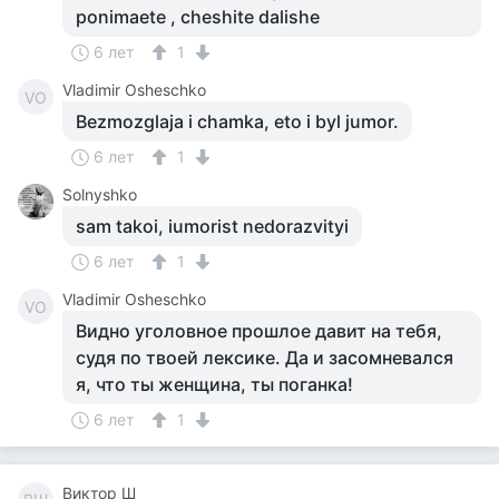
ponimaete , cheshite dalishe
6 лет
1
Vladimir Osheschko
VO
Bezmozglaja i chamka, eto i byl jumor.
6 лет
1
Solnyshko
sam takoi, iumorist nedorazvityi
6 лет
1
Vladimir Osheschko
VO
Видно уголовное прошлое давит на тебя,
судя по твоей лексике. Да и засомневался
я, что ты женщина, ты поганка!
6 лет
1
Виктор Ш