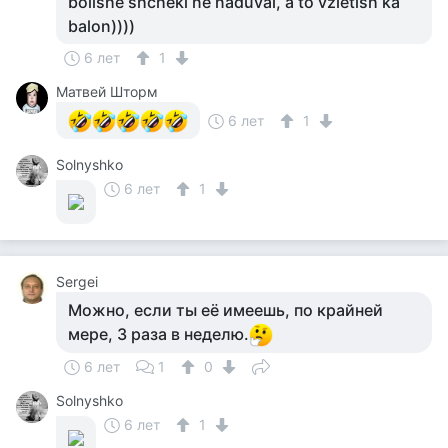
bolishe shcheki ne naduvai, a to vzletish ka
balon))))
6 лет
1
Матвей Шторм
6 лет
1
Solnyshko
6 лет
1
Sergei
Можно, если ты её имеешь, по крайней
мере, 3 раза в неделю.
6 лет
1
0
Solnyshko
6 лет
1