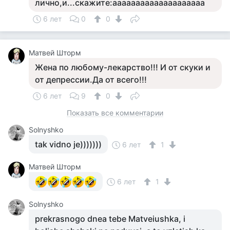
лично,и...скажите:аааааааааааааааааааа
6 лет
0
0
Матвей Шторм
Жена по любому-лекарство!!! И от скуки и
от депрессии.Да от всего!!!
6 лет
9
0
Показать все комментарии
Solnyshko
tak vidno je)))))))
6 лет
1
Матвей Шторм
6 лет
1
Solnyshko
prekrasnogo dnea tebe Matveiushka, i