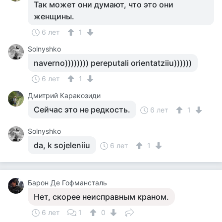
Так может они думают, что это они
женщины.
6 лет
1
Solnyshko
naverno)))))))) pereputali orientatziiu))))))
6 лет
1
Дмитрий Каракозиди
Сейчас это не редкость.
6 лет
1
Solnyshko
da, k sojeleniiu
6 лет
1
Барон Де Гофмансталь
Нет, скорее неисправным краном.
6 лет
1
0