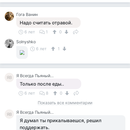
Гога Ванин
Надо считать отравой.
6 лет
1
0
Solnyshko
6 лет
1
Я Всегда Пьяный...
ЯВ
Только после еды..
6 лет
8
0
Показать все комментарии
Я Всегда Пьяный...
ЯВ
Я думал ты прикалываешся, решил
поддержать.