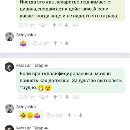
Иногда это как лекарство,поднимает с
дивана,сподвигает к действию.А если
капает когда надо и не надо,то это отрава.
6 лет
1
0
Solnyshko
6 лет
1
Михаил Гагарин
Если врач квалифицированный, можно
принять как должное. Занудство вытерпеть
трудно.
6 лет
6
0
Solnyshko
6 лет
1
Михаил Гагарин