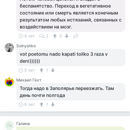
беспамятство. Переход в вегетативное
состояние или смерть является конечным
результатом любых истязаний, связанных с
воздействием на мозг.
6 лет
2
0
Solnyshko
vot poetomu nado kapati toliko 3 raza v
deni))))))
6 лет
1
Михаил Гехт
Тогда надо в Заполярье переезжать. Там
день почти полгода
6 лет
1
Галина
Га