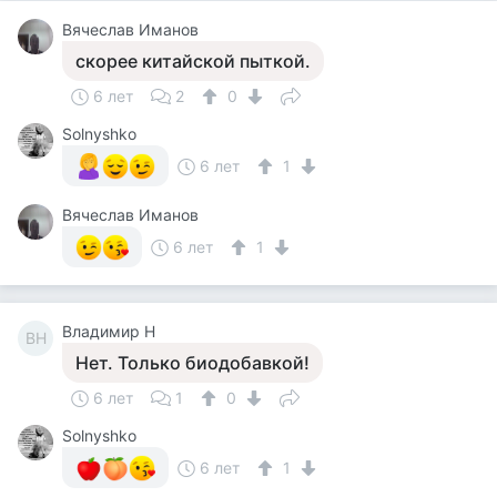
Вячеслав Иманов
скорее китайской пыткой.
6 лет
2
0
Solnyshko
6 лет
1
Вячеслав Иманов
6 лет
1
Владимир Н
ВН
Нет. Только биодобавкой!
6 лет
1
0
Solnyshko
6 лет
1