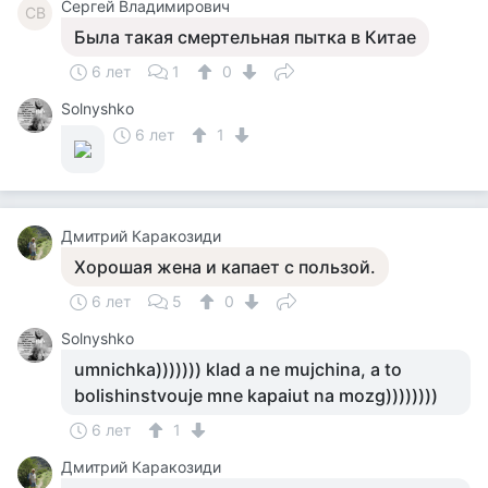
Сергей Владимирович
СВ
Была такая смертельная пытка в Китае
6 лет
1
0
Solnyshko
6 лет
1
Дмитрий Каракозиди
Хорошая жена и капает с пользой.
6 лет
5
0
Solnyshko
umnichka))))))) klad a ne mujchina, a to
bolishinstvouje mne kapaiut na mozg))))))))
6 лет
1
Дмитрий Каракозиди