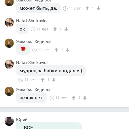
может быть, да.
11 лет
1
Natali Shelkovica
ок
11 лет
1
Эшкобил Хидиров
11 лет
1
Natali Shelkovica
мудрец за бабки продался)
11 лет
1
Эшкобил Хидиров
не как нет.
11 лет
1
Юрий
...ВСЕ ...