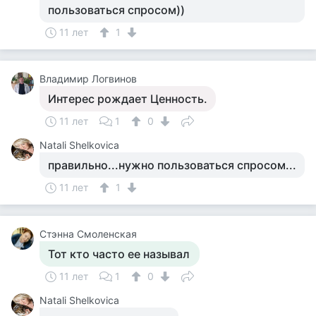
пользоваться спросом))
11 лет
1
Владимир Логвинов
Интерес рождает Ценность.
11 лет
1
0
Natali Shelkovica
правильно...нужно пользоваться спросом...
11 лет
1
Стэнна Смоленская
Тот кто часто ее называл
11 лет
1
0
Natali Shelkovica