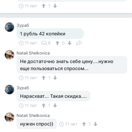
11 лет
1
Зураб
1 рубль 42 копейки
11 лет
6
0
Natali Shelkovica
Не достаточно знать себе цену....нужно
еще пользоваться спросом...
11 лет
1
Зураб
Нарасхват... Такая скидка....
11 лет
1
Natali Shelkovica
нужен спрос))
11 лет
1