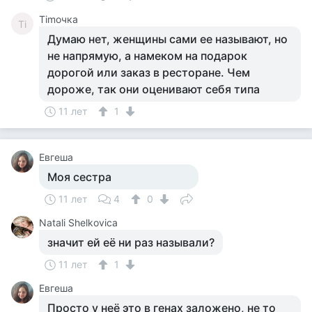
Timочка
Ti
Думаю нет, женщины сами ее называют, но
не напрямую, а намеком на подарок
дорогой или заказ в ресторане. Чем
дороже, так они оценивают себя типа
11 лет
1
Евгеша
Моя сестра
11 лет
4
0
Natali Shelkovica
значит ей её ни раз называли?
11 лет
1
Евгеша
Просто у неё это в генах заложено, не то