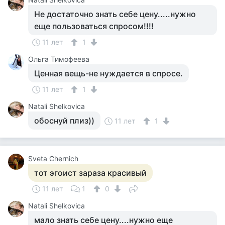
Не достаточно знать себе цену.....нужно
еще пользоваться спросом!!!!
11 лет
1
Ольга Тимофеева
Ценная вещь-не нуждается в спросе.
11 лет
1
Natali Shelkovica
обоснуй плиз))
11 лет
1
Sveta Chernich
тот эгоист зараза красивый
11 лет
1
0
Natali Shelkovica
мало знать себе цену....нужно еще