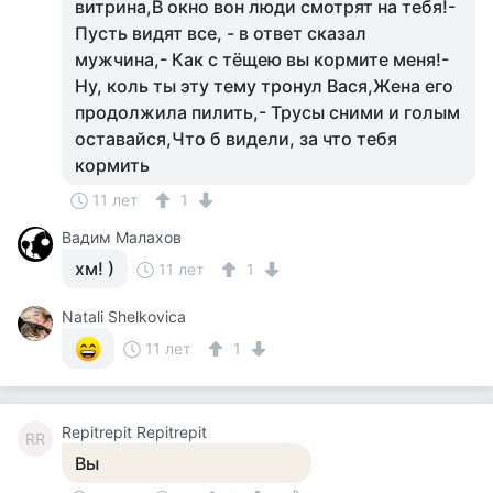
витрина,В окно вон люди смотрят на тебя!-
Пусть видят все, - в ответ сказал
мужчина,- Как с тёщею вы кормите меня!-
Ну, коль ты эту тему тронул Вася,Жена его
продолжила пилить,- Трусы сними и голым
оставайся,Что б видели, за что тебя
кормить
11 лет
1
Вадим Малахов
хм! )
11 лет
1
Natali Shelkovica
11 лет
1
Repitrepit Repitrepit
RR
Вы