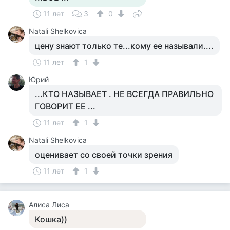
11 лет
3
0
Natali Shelkovica
цену знают только те...кому ее называли....
11 лет
1
Юрий
...КТО НАЗЫВАЕТ . НЕ ВСЕГДА ПРАВИЛЬНО
ГОВОРИТ ЕЕ ...
11 лет
1
Natali Shelkovica
оценивает со своей точки зрения
11 лет
1
Aлиса Лиса
Кошка))