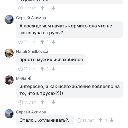
11 лет
1
Сергей Акимов
А прежде чем начать кормить она что не
заглянула в трусы?
11 лет
1
Natali Shelkovica
просто мужик испахабился
11 лет
1
Мила Я)
интересно, а как испохабление повлеяло на
то, что в трусах?)))
11 лет
1
Сергей Акимов
Стало ...отлынивать?..
11 лет
1