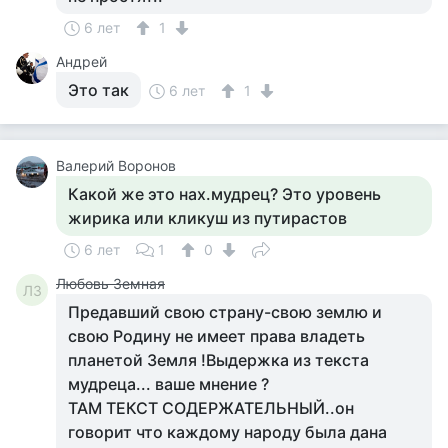
6 лет
1
Андрей
Это так
6 лет
1
Валерий Воронов
Какой же это нах.мудрец? Это уровень
жирика или кликуш из путирастов
6 лет
1
0
Любовь Земная
ЛЗ
Предавший свою страну-свою землю и
свою Родину не имеет права владеть
планетой Земля !Выдержка из текста
мудреца... ваше мнение ?
ТАМ ТЕКСТ СОДЕРЖАТЕЛЬНЫЙ..он
говорит что каждому народу была дана