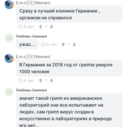
Е.m.c🇩🇪(Woman)
Сразу в лучшей клинике Германии ,
организм не справился
6 лет
1
Любовь Земная
ЛЗ
ужас...
6 лет
1
Е.m.c🇩🇪(Woman)
В Германии за 2018 год от гриппа умерли
1000 человек
6 лет
1
Любовь Земная
ЛЗ
значит такой грипп из американских
лабораторий они все испытывают на
людях..сам грипп вирус создан в
искусственно в лабораториях в природе
его нет..