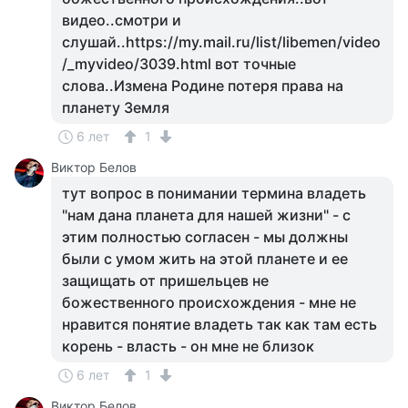
видео..смотри и
слушай..https://my.mail.ru/list/libemen/video
/_myvideo/3039.html вот точные
слова..Измена Родине потеря права на
планету Земля
6 лет
1
Виктор Белов
тут вопрос в понимании термина владеть
"нам дана планета для нашей жизни" - с
этим полностью согласен - мы должны
были с умом жить на этой планете и ее
защищать от пришельцев не
божественного происхождения - мне не
нравится понятие владеть так как там есть
корень - власть - он мне не близок
6 лет
1
Виктор Белов