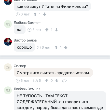
как её зовут ? Татьяна Филимонова?
6 лет
1
Любовь Земная
ЛЗ
да!
6 лет
1
Виктор Белов
хорошо
6 лет
1
Силвер
Си
Смотря что считать предательством.
6 лет
5
0
Любовь Земная
ЛЗ
НЕ ТУПОСТЬ...ТАМ ТЕКСТ
СОДЕРЖАТЕЛЬНЫЙ..он говорит что
каждому народу была дана часть земли где