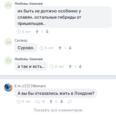
Любовь Земная
ЛЗ
их быть не должно особенно у
славян..остальные гибриды от
пришельцев..
6 лет
1
Силвер
Си
Сурово.
6 лет
1
Любовь Земная
ЛЗ
а так и есть..
6 лет
1
Е.m.c🇩🇪(Woman)
А вы бы отказались жить в Лондоне?
6 лет
18
0
Показать все комментарии