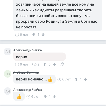
хозяйничают на нашей земле все кому не
лень мы как идиоты разрешаем творить
беззаконие и грабить свою страну--мы
просрали свою Родину! и Земля и боги нас
не простят..
6 лет
1
Александр Чайка
АЧ
верно
6 лет
2
0
Любовь Земная
ЛЗ
верно конечно...
6 лет
1
Александр Чайка
АЧ
6 лет
1