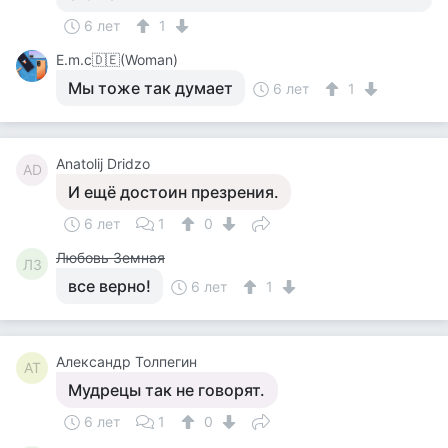
6 лет
1
Е.m.c🇩🇪(Woman)
Мы тоже так думает
6 лет
1
Anatolij Dridzo
AD
И ещё достоин презрения.
6 лет
1
0
Любовь Земная
ЛЗ
все верно!
6 лет
1
Александр Толпегин
АТ
Мудрецы так не говорят.
6 лет
1
0