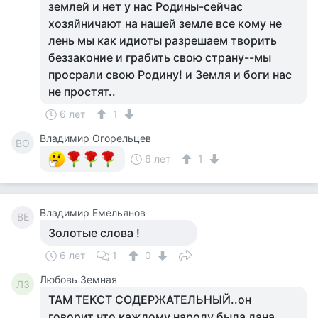
землей и нет у нас Родины-сейчас
хозяйничают на нашей земле все кому не
лень мы как идиоты разрешаем творить
беззаконие и грабить свою страну--мы
просрали свою Родину! и Земля и боги нас
не простят..
6 лет
1
Владимир Огорельцев
ВО
6 лет
1
Владимир Емельянов
ВЕ
Золотые слова !
6 лет
1
0
Любовь Земная
ЛЗ
ТАМ ТЕКСТ СОДЕРЖАТЕЛЬНЫЙ..он
говорит что каждому народу была дана