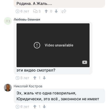
Родина. А Жаль....
6 лет
3
0
Любовь Земная
ЛЗ
эти видео смотрел?
6 лет
1
Николай Костров
Эх, жаль что одна говорильня,
Юридически, это всё , законноси не имеет
6 лет
1