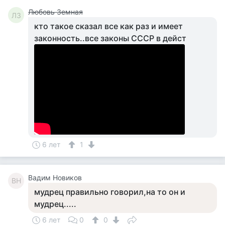
Любовь Земная
ЛЗ
кто такое сказал все как раз и имеет
законность..все законы СССР в дейст
6 лет
1
Вадим Новиков
ВН
мудрец правильно говорил,на то он и
мудрец.....
6 лет
0
0