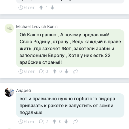
6 лет
1
Michael Lvovich Kunin
ML
Ой Как страшно , А почему предавший!
Свою Родину ,страну , Ведь каждый в праве
жить ,где захочет !Вот ,захотели арабы и
заполонили Европу , Хотя у них есть 22
арабские страны!!
6 лет
0
0
Андрей
вот и правильно нужно горбатого пидора
привязать к ракете и запустить от земли
подальше
6 лет
2
0