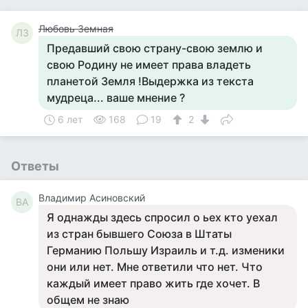
Любовь Земная
ЛЗ
Предавший свою страну-свою землю и
свою Родину не имеет права владеть
планетой Земля !Выдержка из текста
мудреца... ваше мнение ?
6 лет
168
19
2
Ответы
Владимир Асиновский
ВА
Я однажды здесь спросил о ьех кто уехал
из стран бывшего Союза в Штаты
Германию Польшу Израиль и т.д. изменики
они или нет. Мне ответили что нет. Что
каждый имеет право жить где хочет. В
общем не знаю