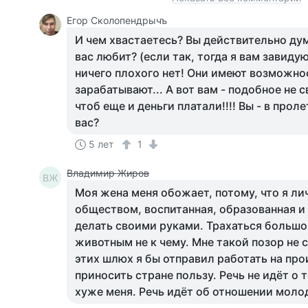
Егор Сколопендрычъ
И чем хвастаетесь? Вы действительно ду
вас любит? (если так, тогда я вам завидую
ничего плохого нет! Они имеют возможнос
зарабатывают... А вот вам - подобное не с
чтоб еще и деньги платали!!!! Вы - в прол
вас?
5 лет
1
Владимир Жиров
ВЖ
Моя жена меня обожает, потому, что я л
обществом, воспитанная, образованная и
делать своими руками. Трахаться большог
животным не к чему. Мне такой позор не с
этих шлюх я бы отправил работать на про
приносить стране пользу. Речь не идёт о 
хуже меня. Речь идёт об отношении моло