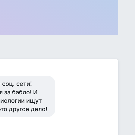
 соц. сети!
 за бабло! И
биологии ищут
это другое дело!