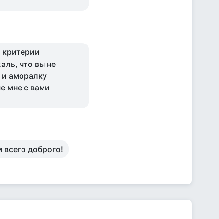
в критерии
аль, что вы не
у и аморалку
ше мне с вами
 всего доброго!