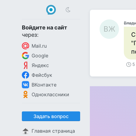
Влад
Войдите на сайт
ВЖ
С
через:
"
Mail.ru
п
Google
5
Яндекс
Фейсбук
ВКонтакте
Одноклассники
Задать вопрос
Главная страница