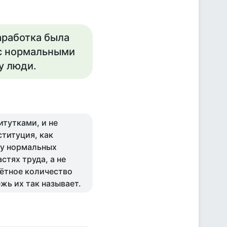
аработка была
 с нормальными
у люди.
тутками, и не
титуция, как
 у нормальных
стях труда, а не
чётное количество
жь их так называет.