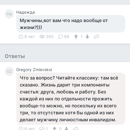
Надежда
На
Мужчины,вот вам что надо вообще от
жизни?)))
8 лет
305
68
1
Ответы
Gregory Zmievskoi
GZ
Что за вопрос? Читайте классику: там всё
сказано. Жизнь дарит три компоненты
счастья: друга, любовь и работу. Без
каждой из них по отдельности прожить
вообще-то можно, но поскольку их всего
три, то отсутствие хотя бы одной из них
делает мужчину личностным инвалидом.
8 лет
1
0