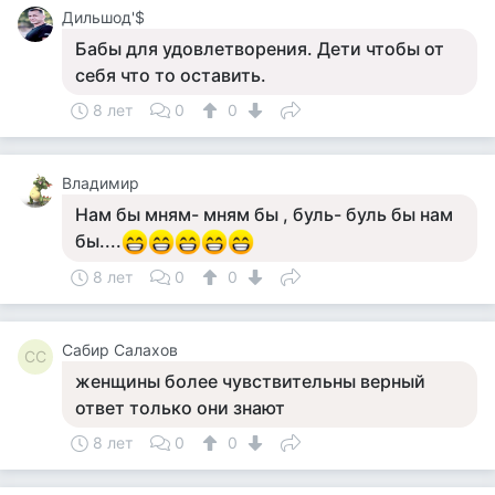
Дильшод'$
Бабы для удовлетворения. Дети чтобы от
себя что то оставить.
8 лет
0
0
Владимир
Нам бы мням- мням бы , буль- буль бы нам
бы....
8 лет
0
0
Сабир Салахов
СС
женщины более чувствительны верный
ответ только они знают
8 лет
0
0