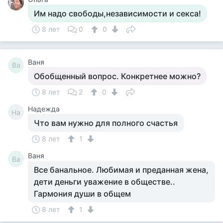
Им надо свободы,независимости и секса!
8 лет
0
0
Ваня
Ва
Обобщенный вопрос. Конкретнее можно?
8 лет
2
0
Надежда
На
Что вам нужно для полного счастья
8 лет
1
Ваня
Ва
Все банальное. Любимая и преданная жена,
дети деньги уважение в обществе..
Гармония души в общем
8 лет
1