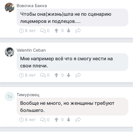
Вовочка Бакка
Чтобы она(жизнь)шла не по сценарию
лицемеров и подлецов....
8 лет
0
0
Valentin Ceban
Мне например всё что я смогу нести на
свои плечи.
8 лет
0
0
Тимуровец
Ти
Вообще не много, но женщины требуют
большего.
8 лет
0
0