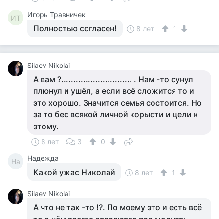
Игорь Травничек
ИТ
Полностью согласен!
8 лет
1
Silaev Nikolai
А вам ?............................. . Нам -то сунул
плюнул и ушёл, а если всё сложится то и
это хорошо. Значится семья состоится. Но
за то бес всякой личной корысти и цели к
этому.
8 лет
3
0
Надежда
На
Какой ужас Николай
8 лет
1
Silaev Nikolai
А что не так -то !?. По моему это и есть всё