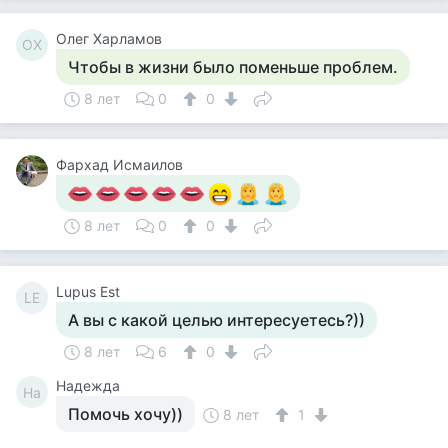
Олег Харламов
ОХ
Чтобы в жизни было поменьше проблем.
8 лет
0
0
Фархад Исмаилов
8 лет
0
0
Lupus Est
LE
А вы с какой целью интересуетесь?))
8 лет
6
0
Надежда
На
Помочь хочу))
8 лет
1