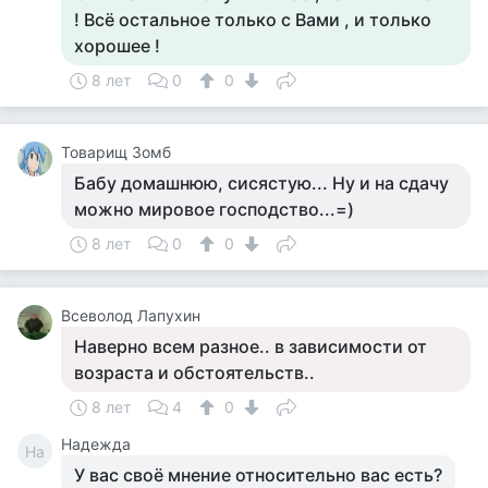
! Всё остальное только с Вами , и только
хорошее !
8 лет
0
0
Товарищ Зомб
Бабу домашнюю, сисястую... Ну и на сдачу
можно мировое господство...=)
8 лет
0
0
Всеволод Лапухин
Наверно всем разное.. в зависимости от
возраста и обстоятельств..
8 лет
4
0
Надежда
На
У вас своё мнение относительно вас есть?