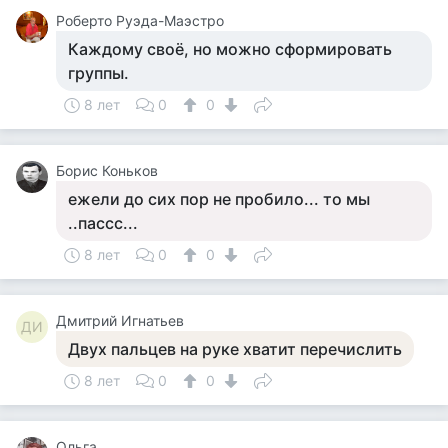
Роберто Руэда-Маэстро
Каждому своё, но можно сформировать
группы.
8 лет
0
0
Борис Коньков
ежели до сих пор не пробило... то мы
..пассс...
8 лет
0
0
Дмитрий Игнатьев
ДИ
Двух пальцев на руке хватит перечислить
8 лет
0
0
Ольга