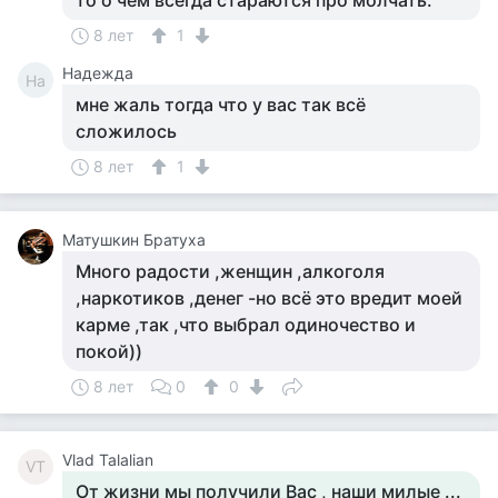
то о чём всегда стараются про молчать.
8 лет
1
Надежда
На
мне жаль тогда что у вас так всё
сложилось
8 лет
1
Матушкин Братуха
Много радости ,женщин ,алкоголя
,наркотиков ,денег -но всё это вредит моей
карме ,так ,что выбрал одиночество и
покой))
8 лет
0
0
Vlad Talalian
VT
От жизни мы получили Вас , наши милые ...