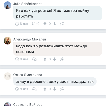
Julia Schönknecht
Кто как устроится! Я вот завтра пойду
работать
8 лет
0
0
Александр Михалёв
надо как то размеживать этот между
сезонами
8 лет
0
0
Ольга Дмитриева
ОД
живу в деревне.. вижу воотчию...да.. так
8 лет
0
0
Светлана Войтова