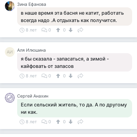
Зина Ефанова
в наше время эта басня не катит, работать
всегда надо .А отдыхать как получится.
8 лет
0
0
Аля Илюшина
АИ
я бы сказала - запасаться, а зимой -
кайфовать от запасов
8 лет
0
0
Сергей Анахин
Если сельский житель, то да. А по другому
ни как.
8 лет
0
0