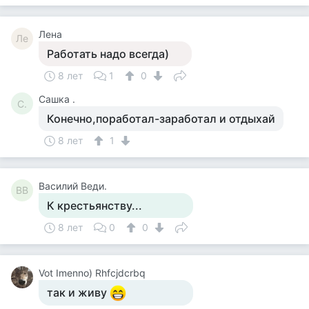
Лена
Ле
Работать надо всегда)
8 лет
1
0
Сашка .
С.
Конечно,поработал-заработал и отдыхай
8 лет
1
Василий Веди.
ВВ
К крестьянству...
8 лет
0
0
Vot Imenno) Rhfcjdcrbq
так и живу