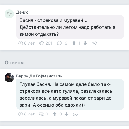
Денис
Де
Басня - стрекоза и муравей...
Действительно ли летом надо работать а
зимой отдыхать?
8 лет
261
19
1
Ответы
Барон Де Гофмансталь
Глупая басня. На самом деле было так-
стрекоза все лето гуляла, развлекалась,
веселилась, а муравей пахал от зари до
зари. А осенью оба сдохли))
8 лет
0
0