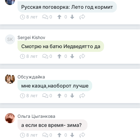
Русская поговорка: Лето год кормит
8 лет
0
0
Sergei Kishov
SK
Смотрю на батю Иедведятто да
8 лет
0
0
Обсуждайка
мне каэца,наоборот лучше
8 лет
0
0
Ольга Цыганкова
а если все время- зима?
8 лет
0
0