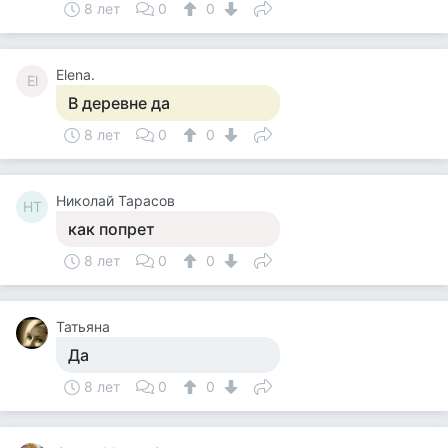
8 лет
0
0
Elena.
El
В деревне да
8 лет
0
0
Николай Тарасов
НТ
как попрет
8 лет
0
0
Татьяна
Да
8 лет
0
0