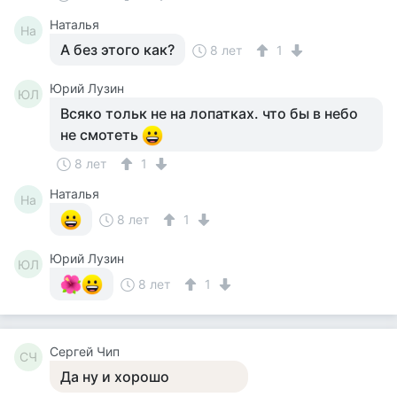
Наталья
На
А без этого как?
8 лет
1
Юрий Лузин
ЮЛ
Всяко тольк не на лопатках. что бы в небо
не смотеть
8 лет
1
Наталья
На
8 лет
1
Юрий Лузин
ЮЛ
8 лет
1
Сергей Чип
СЧ
Да ну и хорошо