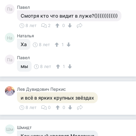
Павел
Па
Смотря кто что видит в луже?())))))))))))
8 лет
2
0
Наталья
На
Ха
8 лет
1
Павел
Па
мы
8 лет
1
Лев Дувидович Перкис
и всё в ярких крупных звёздах
8 лет
0
0
Шмидт
Шм