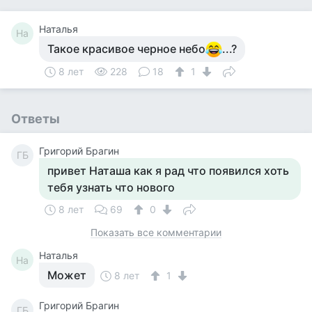
Наталья
На
Такое красивое черное небо
...?
8 лет
228
18
1
Ответы
Григорий Брагин
ГБ
привет Наташа как я рад что появился хоть
тебя узнать что нового
8 лет
69
0
Показать все комментарии
Наталья
На
Может
8 лет
1
Григорий Брагин
ГБ