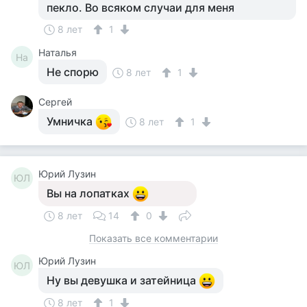
пекло. Во всяком случаи для меня
8 лет
1
Наталья
На
Не спорю
8 лет
1
Сергей
Умничка
8 лет
1
Юрий Лузин
ЮЛ
Вы на лопатках
8 лет
14
0
Показать все комментарии
Юрий Лузин
ЮЛ
Ну вы девушка и затейница
8 лет
1