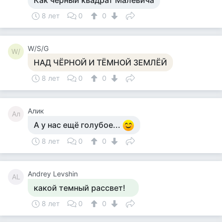
Как черный квадрат Малевича
8 лет
0
0
W/S/G
W/
НАД ЧЁРНОЙ И ТЁМНОЙ ЗЕМЛЁЙ
8 лет
0
0
Алик
Ал
А у нас ещё голубое...
8 лет
0
0
Andrey Levshin
AL
какой темный рассвет!
8 лет
0
0