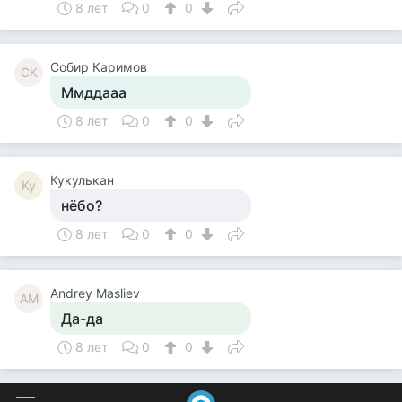
8 лет
0
0
Собир Каримов
СК
Ммддааа
8 лет
0
0
Кукулькан
Ку
нёбо?
8 лет
0
0
Andrey Masliev
AM
Да-да
8 лет
0
0