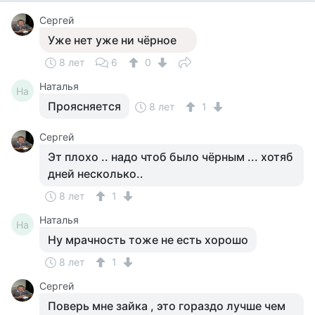
Сергей
Уже нет уже ни чёрное
8 лет
6
0
Наталья
На
Проясняется
8 лет
1
Сергей
Эт плохо .. надо чтоб было чёрным ... хотяб
дней несколько..
8 лет
1
Наталья
На
Ну мрачность тоже не есть хорошо
8 лет
1
Сергей
Поверь мне зайка , это гораздо лучше чем