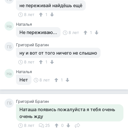
не переживай найдёшь ещё
8 лет
1
Наталья
На
Не переживаю...
8 лет
1
Григорий Брагин
ГБ
ну и вот от того ничего не слышно
8 лет
1
Наталья
На
Нет
8 лет
1
Григорий Брагин
ГБ
Наташа появись пожалуйста я тебя очень
очень жду
8 лет
25
0