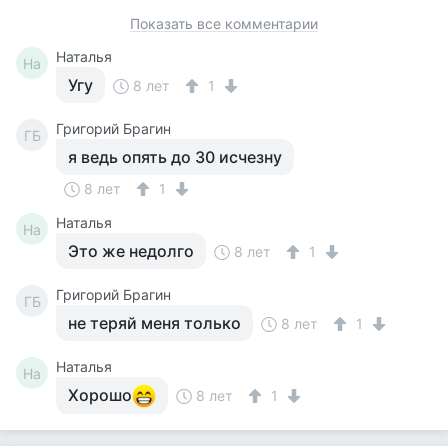
Показать все комментарии
Наталья
На
Угу
8 лет
1
Григорий Брагин
ГБ
я ведь опять до 30 исчезну
8 лет
1
Наталья
На
Это же недолго
8 лет
1
Григорий Брагин
ГБ
не теряй меня только
8 лет
1
Наталья
На
Хорошо
8 лет
1