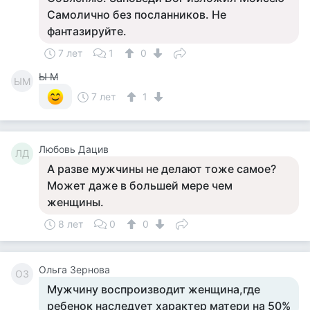
Самолично без посланников. Не
фантазируйте.
7 лет
1
0
Ы М
ЫМ
7 лет
1
Любовь Дацив
ЛД
А разве мужчины не делают тоже самое?
Может даже в большей мере чем
женщины.
8 лет
0
0
Ольга Зернова
ОЗ
Мужчину воспроизводит женщина,где
ребенок наследует характер матери на 50%