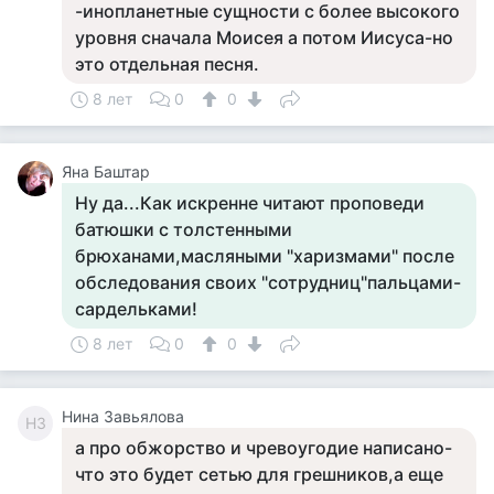
-инопланетные сущности с более высокого
уровня сначала Моисея а потом Иисуса-но
это отдельная песня.
8 лет
0
0
Яна Баштар
Ну да...Как искренне читают проповеди
батюшки с толстенными
брюханами,масляными "харизмами" после
обследования своих "сотрудниц"пальцами-
сардельками!
8 лет
0
0
Нина Завьялова
НЗ
а про обжорство и чревоугодие написано-
что это будет сетью для грешников,а еще