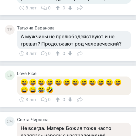
8 лет
0
0
Татьяна Баранова
ТБ
А мужчины не прелюбодействуют и не
грешат? Продолжают род человеческий?
8 лет
0
0
Love Rice
LR
8 лет
0
0
Света Чиркова
СЧ
Не всегда. Матерь Божия тоже часто
являлась народу с наставлениями!