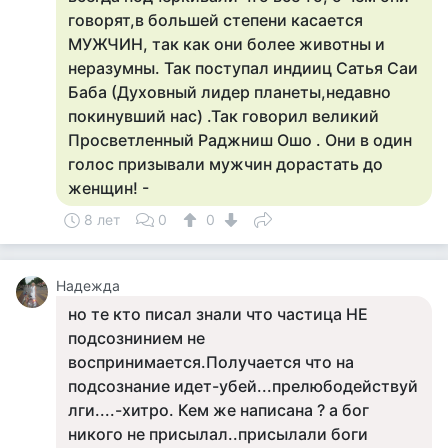
говорят,в большей степени касается
МУЖЧИН, так как они более животны и
неразумны. Так поступал индииц Сатья Саи
Баба (Духовный лидер планеты,недавно
покинувший нас) .Так говорил великий
Просветленный Раджниш Ошо . Они в один
голос призывали мужчин дорастать до
женщин! -
8 лет
0
0
Надежда
но те кто писал знали что частица НЕ
подсознинием не
воспринимается.Получается что на
подсознание идет-убей...прелюбодействуй
лги....-хитро. Кем же написана ? а бог
никого не присылал..присылали боги