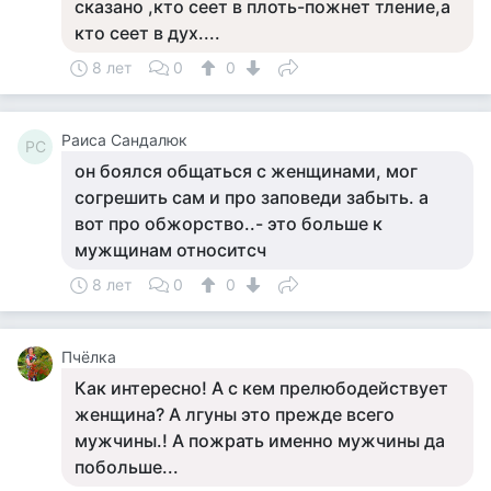
сказано ,кто сеет в плоть-пожнет тление,а
кто сеет в дух....
8 лет
0
0
Раиса Сандалюк
РС
он боялся общаться с женщинами, мог
согрешить сам и про заповеди забыть. а
вот про обжорство..- это больше к
мужщинам относитсч
8 лет
0
0
Пчёлка
Как интересно! А с кем прелюбодействует
женщина? А лгуны это прежде всего
мужчины.! А пожрать именно мужчины да
побольше...