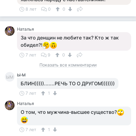
8 лет
0
0
Наталья
За что денщин не любите так? Кто ж так
обидел?!
7 лет
9
0
Показать все комментарии
Ы М
ЫМ
БЛИН))))).......РЕЧЬ ТО О ДРУГОМ)))))))
7 лет
1
Наталья
О том, что мужчина-высшее существо?
7 лет
1