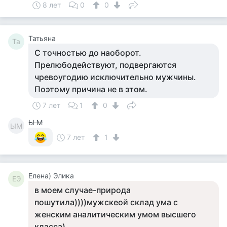
8 лет
0
0
Татьяна
Та
С точностью до наоборот.
Прелюбодействуют, подвергаются
чревоугодию исключительно мужчины.
Поэтому причина не в этом.
7 лет
1
0
Ы М
ЫМ
7 лет
1
Елена) Элика
ЕЭ
в моем случае-природа
пошутила))))мужскеой склад ума с
женским аналитическим умом высшего
класса)