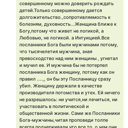
совершенному можно доверить рождать
детей.Только совершенному дается
долгожительство.,сопротивляемость к
болезням, духовность...Женщина ближе к
Богу,потому что живет не логикой, а
Любовью, не логикой. а Интуицией.Все
посланники Бога были мужчинами потому,
что тысячелетия мужчина, зная
превосходство над ним женщины , угнетал
и мучил ее. И мужчина бы не потерпел
посланника Бога женщину, потому как он
правил ....,, он бы эту Посланницу сразу
убил. Женщину держали в качестве
производителя потомства и утех. Ей ничего
не разрешалось: ни учится,ни лечиться, ни
участвовать в политической и
общественной жизни. Сами же Посланники
Бога-мужчины,читая проповеди толпе
всегда подчеркивали что все то, о чем они