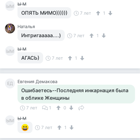
Ы М
ЫМ
ОПЯТЬ МИМО))))))
7 лет
1
Наталья
Интригааааа....)
7 лет
1
Ы М
ЫМ
АГАСЬ)
7 лет
1
Евгения Демакова
ЕД
Ошибаетесь--Последняя инкарнация была
в облике Женщины
7 лет
1
0
Ы М
ЫМ
7 лет
1