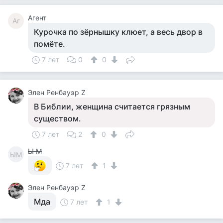
Агент
Аг
Курочка по зёрнышку клюет, а весь двор в
помёте.
7 лет
0
0
Элен Ренбауэр Z
В Библии, женщина считается грязным
существом.
7 лет
2
0
Ы М
ЫМ
7 лет
1
Элен Ренбауэр Z
Мда
7 лет
1