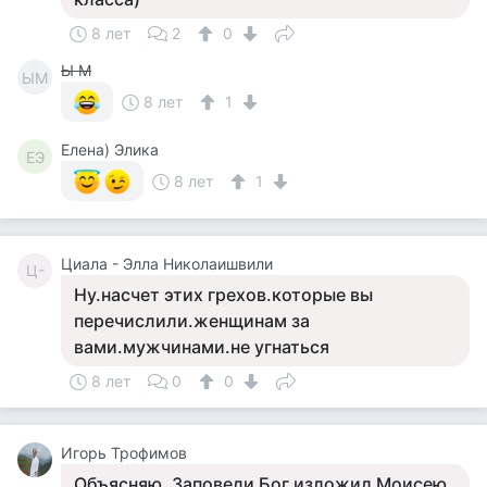
8 лет
2
0
Ы М
ЫМ
8 лет
1
Елена) Элика
ЕЭ
8 лет
1
Циала - Элла Николаишвили
Ц-
Ну.насчет этих грехов.которые вы
перечислили.женщинам за
вами.мужчинами.не угнаться
8 лет
0
0
Игорь Трофимов
Объясняю. Заповеди Бог изложил Моисею