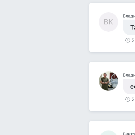
Влад
ВК
Т
5
Влад
е
5
Викто