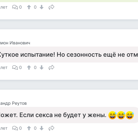
 лет
0
0
пион Иванович
уткое испытание! Но сезонность ещё не отм
 лет
0
0
андр Реутов
ожет. Если секса не будет у жены.
 лет
0
0