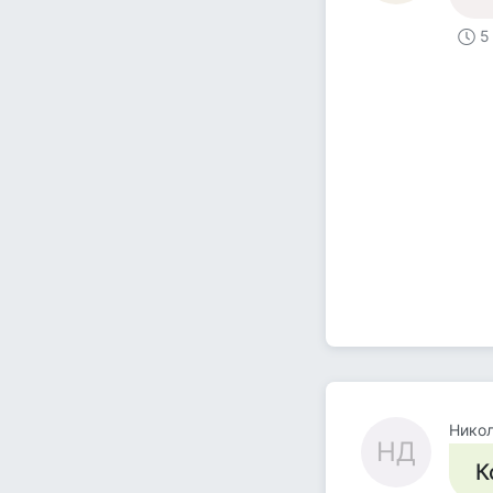
5
Нико
НД
К