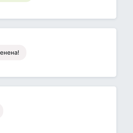
енена!