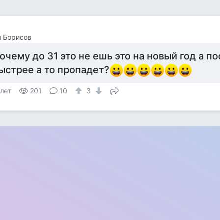
 Борисов
очему до 31 это не ешь это на новый год а по
ыстрее а то пропадет?
 лет
201
10
3