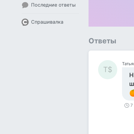
Последние ответы
Спрашивалка
Ответы
Татья
Т$
Н
ш
7