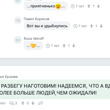
RV
...приятненько
...
7 лет
1
Павел Борисов
ПБ
Вот вы и удыбнулись
7 лет
1
Roza Vetroff
RV
...
...
7 лет
1
ья Ершова
 РАЗБЕГУ НАГОТОВИМ! НАДЕЕМСЯ, ЧТО А В
ОЛЕЕ БОЛЬШЕ ЛЮДЕЙ,ЧЕМ ОЖИДАЛИ!
 лет
3
0