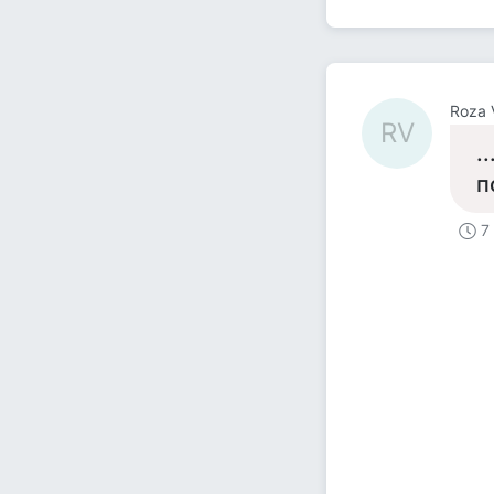
Roza 
RV
.
п
7