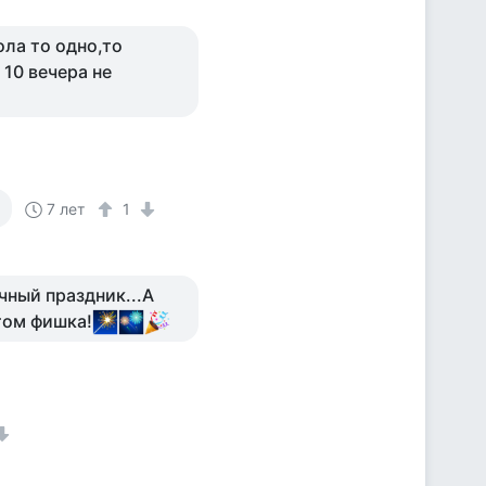
ола то одно,то
 10 вечера не
7 лет
1
чный праздник...А
том фишка!