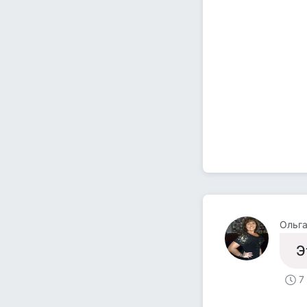
Ольга
Э
7