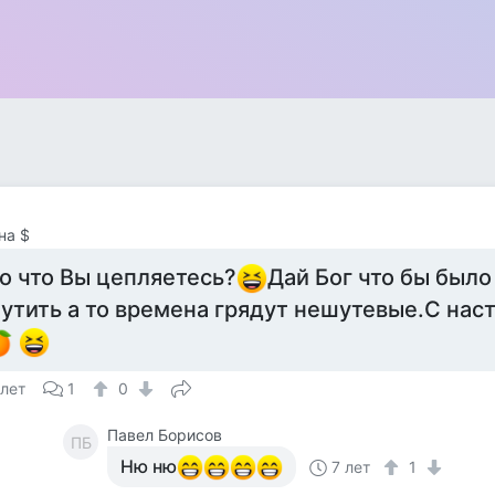
на $
о что Вы цепляетесь?
Дай Бог что бы было
утить а то времена грядут нешутевые.С на
 лет
1
0
Павел Борисов
ПБ
Ню ню
7 лет
1