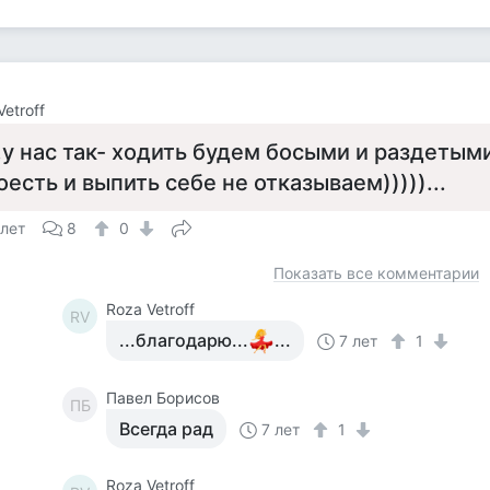
Vetroff
..у нас так- ходить будем босыми и раздетыми
оесть и выпить себе не отказываем)))))...
 лет
8
0
Показать все комментарии
Roza Vetroff
RV
...благодарю...
...
7 лет
1
Павел Борисов
ПБ
Всегда рад
7 лет
1
Roza Vetroff