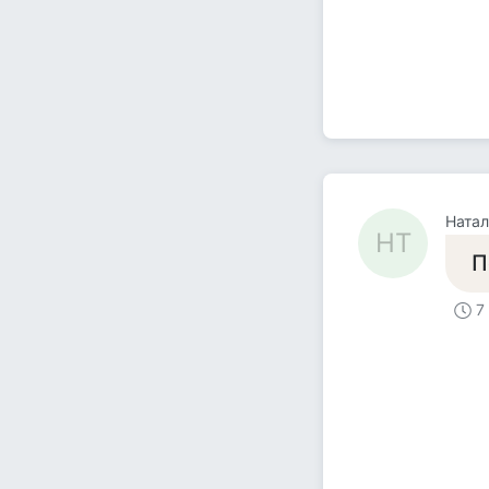
Натал
НТ
П
7