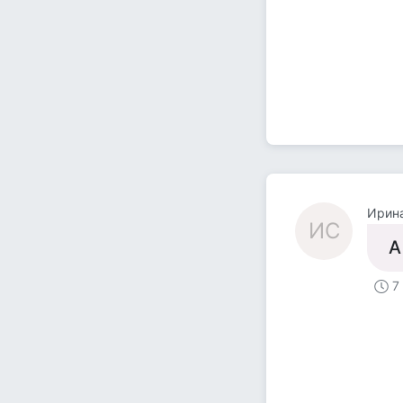
Ирин
ИС
А
7