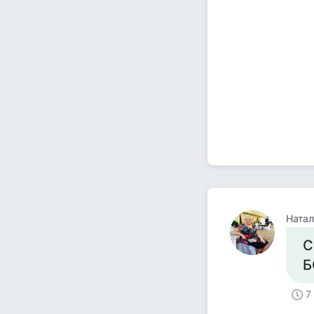
Натал
С
Б
7