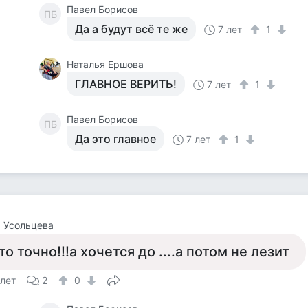
Павел Борисов
ПБ
Да а будут всё те же
7 лет
1
Наталья Ершова
ГЛАВНОЕ ВЕРИТЬ!
7 лет
1
Павел Борисов
ПБ
Да это главное
7 лет
1
 Усольцева
то точно!!!а хочется до ....а потом не лезит
 лет
2
0