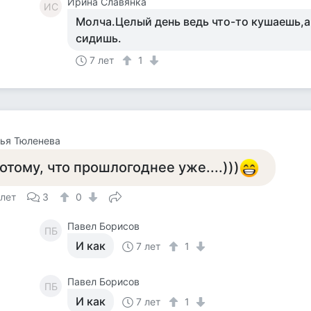
Ирина Славянка
ИС
Молча.Целый день ведь что-то кушаешь,
сидишь.
7 лет
1
ья Тюленева
отому, что прошлогоднее уже....)))
 лет
3
0
Павел Борисов
ПБ
И как
7 лет
1
Павел Борисов
ПБ
И как
7 лет
1