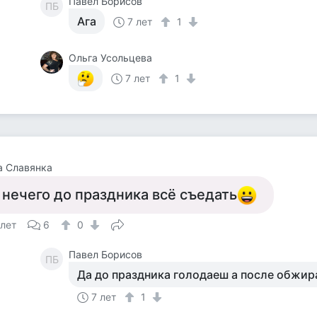
Павел Борисов
ПБ
Ага
7 лет
1
Ольга Усольцева
7 лет
1
а Славянка
 нечего до праздника всё съедать
 лет
6
0
Павел Борисов
ПБ
Да до праздника голодаеш а после обжи
7 лет
1