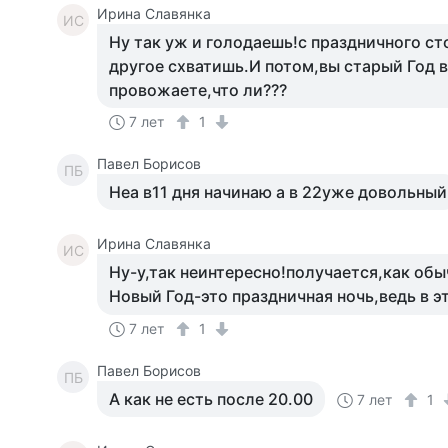
Ирина Славянка
ИС
Ну так уж и голодаешь!с праздничного ст
другое схватишь.И потом,вы старый Год в
провожаете,что ли???
7 лет
1
Павел Борисов
ПБ
Неа в11 дня начинаю а в 22уже довольный
Ирина Славянка
ИС
Ну-у,так неинтересно!получается,как обы
Новый Год-это праздничная ночь,ведь в э
7 лет
1
Павел Борисов
ПБ
А как не есть после 20.00
7 лет
1