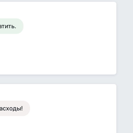
атить.
асходы!