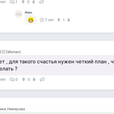
 лет
1
0
Жан
Жа
7 лет
1
🇩🇪(Woman)
ет , для такого счастья нужен четкий план , ч
елать ?
 лет
0
0
тина Немерова