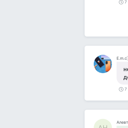
7
Е.m.c
н
д
7
Алев
АН