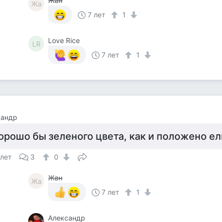
Жан
Жа
7 лет
1
Love Rice
LR
7 лет
1
сандр
орошо бы зеленого цвета, как и положено ел
 лет
3
0
Жан
Жа
7 лет
1
Александр