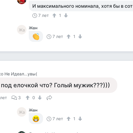
И максимального номинала, хотя бы в со
7 лет
1
Жан
Жа
7 лет
1
о Не Идеал...увы(
 под елочкой что? Голый мужик???)))
 лет
3
0
Жан
Жа
7 лет
1