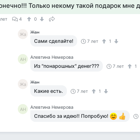
онечно!!! Только некому такой подарок мне да
 лет
4
0
Жан
Жа
Сами сделайте!
7 лет
1
Алевтина Немерова
АН
Из "понарошных" денег???
7 лет
1
Жан
Жа
Какие есть.
7 лет
1
Алевтина Немерова
АН
Спасибо за идею!! Попробую!