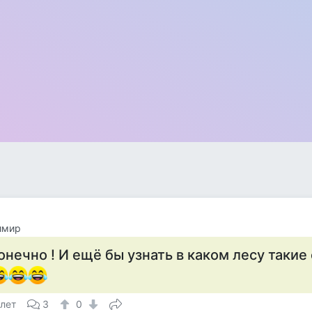
имир
онечно ! И ещё бы узнать в каком лесу такие 
 лет
3
0