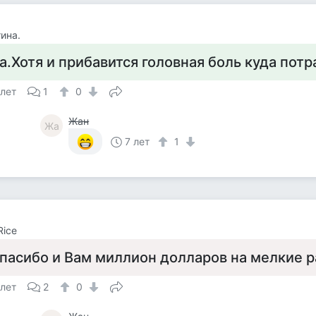
ина.
а.Хотя и прибавится головная боль куда потр
 лет
1
0
Жан
Жа
7 лет
1
Rice
пасибо и Вам миллион долларов на мелкие р
 лет
2
0