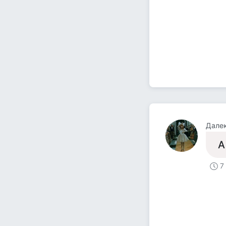
Далек
А
7