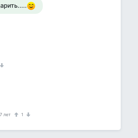
рить.....
7 лет
1