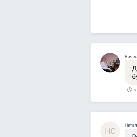
Вячес
Д
б
5
Натал
НС
Р