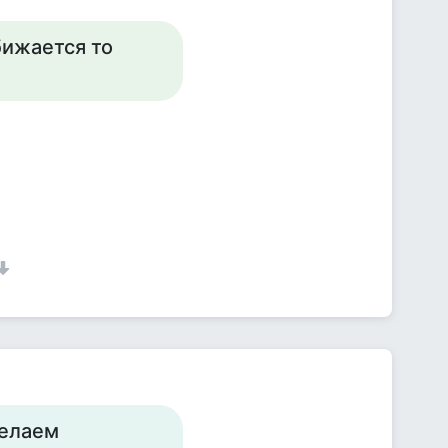
бижается то
делаем