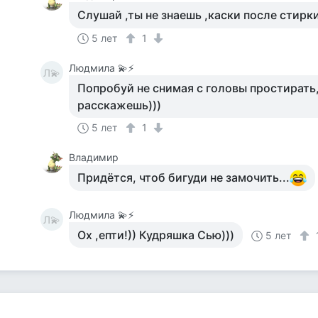
Слушай ,ты не знаешь ,каски после стирки
5 лет
1
Людмила 💫⚡
Л💫
Попробуй не снимая с головы простирать
расскажешь)))
5 лет
1
Владимир
Придётся, чтоб бигуди не замочить...
Людмила 💫⚡
Л💫
Ох ,епти!)) Кудряшка Сью)))
5 лет