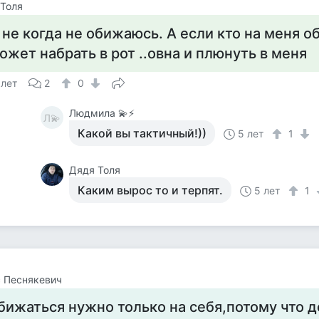
Толя
 не когда не обижаюсь. А если кто на меня о
ожет набрать в рот ..овна и плюнуть в меня
 лет
2
0
Людмила 💫⚡
Л💫
Какой вы тактичный!))
5 лет
1
Дядя Толя
Каким вырос то и терпят.
5 лет
1
 Песнякевич
бижаться нужно только на себя,потому что 