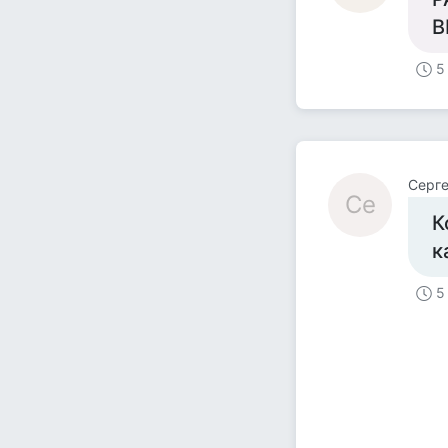
В
5
Серг
Се
К
к
5