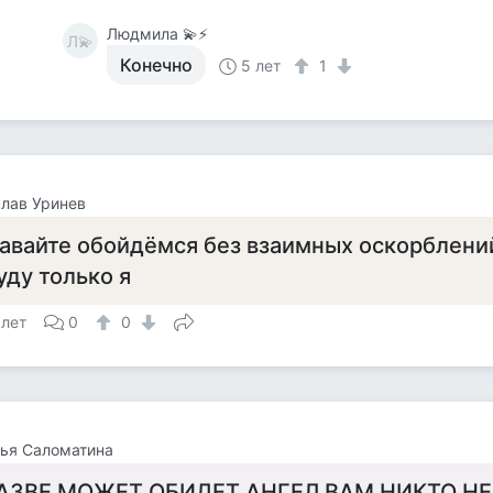
Людмила 💫⚡
Л💫
Конечно
5 лет
1
лав Уринев
авайте обойдёмся без взаимных оскорблени
уду только я
 лет
0
0
ья Саломатина
АЗВЕ МОЖЕТ ОБИДЕТ АНГЕЛ ВАМ НИКТО НЕ