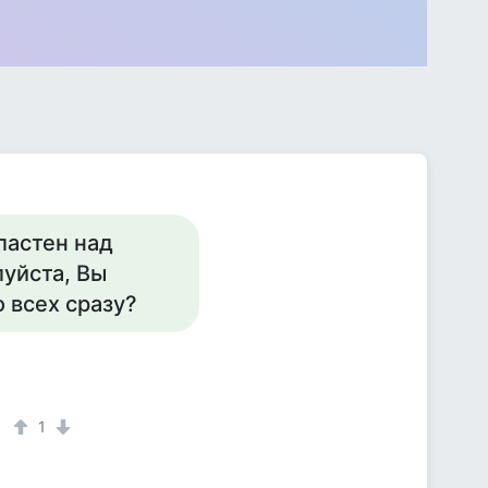
ластен над
луйста, Вы
 всех сразу?
т
1