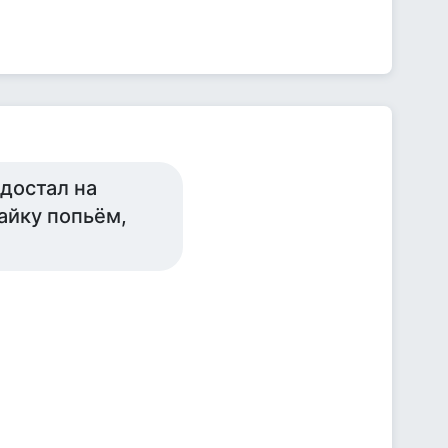
 достал на
айку попьём,