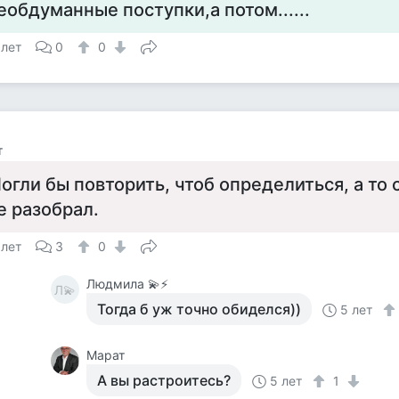
еобдуманные поступки,а потом......
 лет
0
0
т
огли бы повторить, чтоб определиться, а то 
е разобрал.
 лет
3
0
Людмила 💫⚡
Л💫
Тогда б уж точно обиделся))
5 лет
Марат
А вы растроитесь?
5 лет
1