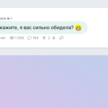
ила 💫⚡
кажите, я вас сильно обидела?
 лет
1 056
164
2