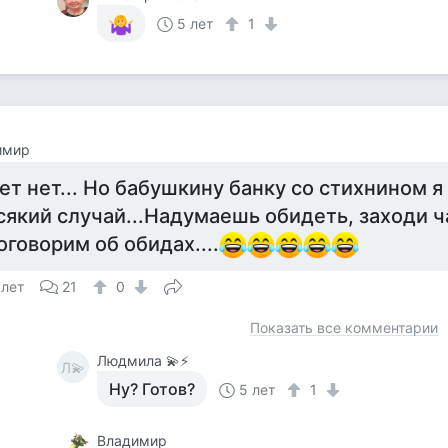
5 лет
1
имир
ет нет... Но бабушкину банку со стихнином я
сякий случай...Надумаешь обидеть, заходи ч
оговорим об обидах....
 лет
21
0
Показать все комментарии
Людмила 💫⚡
Л💫
Ну? Готов?
5 лет
1
Владимир