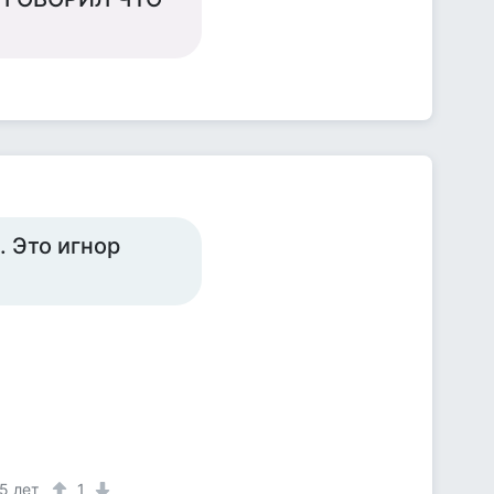
. Это игнор
5 лет
1