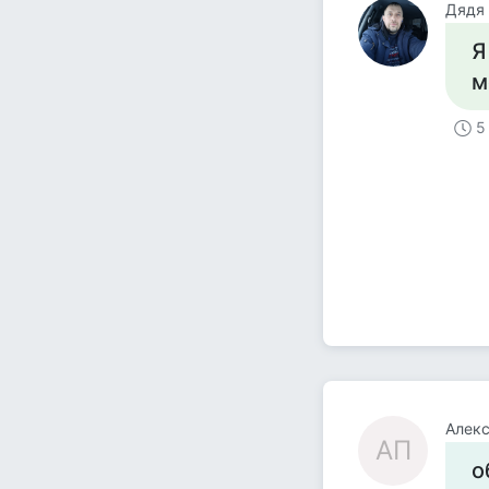
Дядя 
Я
м
5
Алекс
АП
о