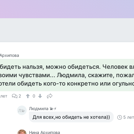
Архипова
бидеть нальзя, можно обидеться. Человек в
воими чувствами... Людмила, скажите, пожа
отели обидеть кого-то конкретно или огульно
 лет
2
0
Людмила 💫⚡
Л💫
Для всех,но обидеть не хотела))
5 ле
Нина Архипова