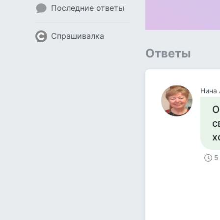
Последние ответы
Спрашивалка
Ответы
Нина 
О
с
х
5