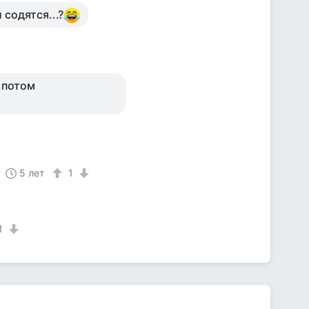
 содятся...?
,потом
5 лет
1
1