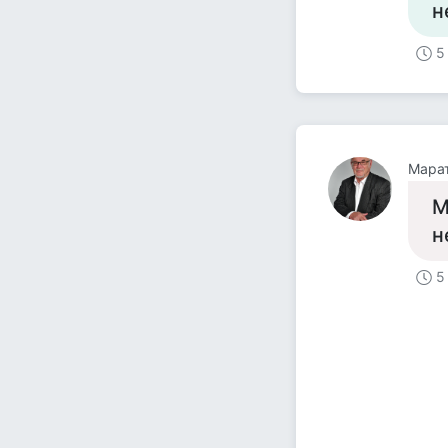
н
5
Мара
М
н
5