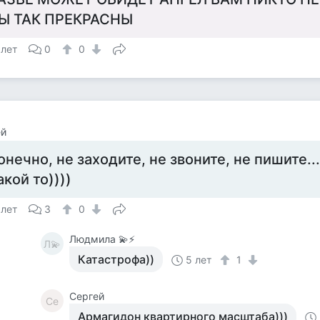
Ы ТАК ПРЕКРАСНЫ
 лет
0
0
ей
онечно, не заходите, не звоните, не пишите...
акой то))))
 лет
3
0
Людмила 💫⚡
Л💫
Катастрофа))
5 лет
1
Сергей
Се
Армагидон квартирного масштаба)))