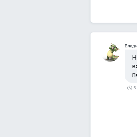
Влад
Н
в
п
5