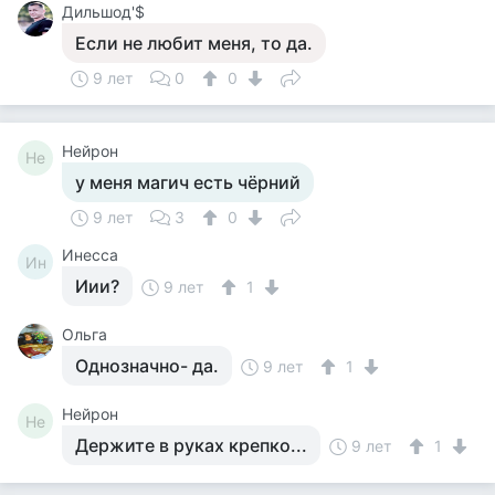
Дильшод'$
Если не любит меня, то да.
9 лет
0
0
Нейрон
Не
у меня магич есть чёрний
9 лет
3
0
Инесса
Ин
Иии?
9 лет
1
Ольга
Однозначно- да.
9 лет
1
Нейрон
Не
Держите в руках крепко...
9 лет
1