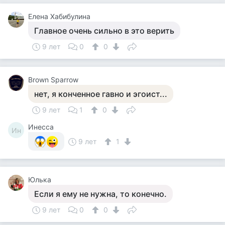
Елена Хабибулина
Главное очень сильно в это верить
9 лет
0
0
Brown Sparrow
нет, я конченное гавно и эгоист...
9 лет
1
0
Инесса
Ин
9 лет
1
Юлька
Если я ему не нужна, то конечно.
9 лет
0
0