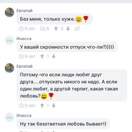
Евпатий
Без меня, только хуже.
9 лет
6
0
Инесса
Ин
У вашей скромности отпуск что-ли?)))))
9 лет
1
Евпатий
Потому-что если люди любят друг
друга....отпускать никого не надо. А если
один любит, а другой терпит, какая такая
любовь?
9 лет
1
Инесса
Ин
Ну так безответная любовь бывает!)