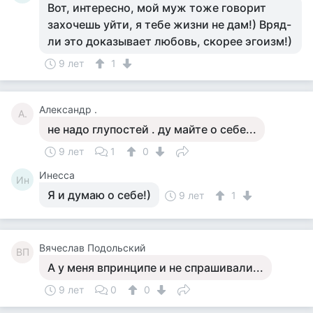
Вот, интересно, мой муж тоже говорит
захочешь уйти, я тебе жизни не дам!) Вряд-
ли это доказывает любовь, скорее эгоизм!)
9 лет
1
Александр .
А.
не надо глупостей . ду майте о себе...
9 лет
1
0
Инесса
Ин
Я и думаю о себе!)
9 лет
1
Вячеслав Подольский
ВП
А у меня впринципе и не спрашивали...
9 лет
0
0