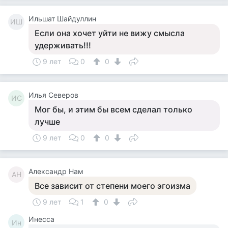
Ильшат Шайдуллин
ИШ
Если она хочет уйти не вижу смысла
удерживать!!!
9 лет
0
0
Илья Северов
ИС
Мог бы, и этим бы всем сделал только
лучше
9 лет
0
0
Александр Нам
АН
Все зависит от степени моего эгоизма
9 лет
1
0
Инесса
Ин