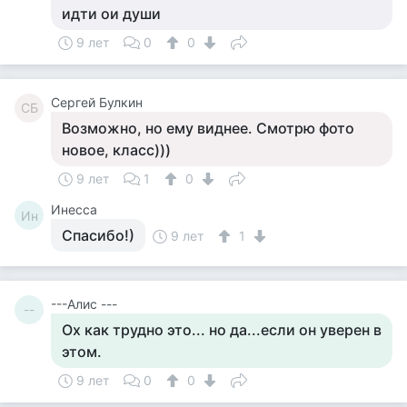
идти ои души
9 лет
0
0
Сергей Булкин
СБ
Возможно, но ему виднее. Смотрю фото
новое, класс)))
9 лет
1
0
Инесса
Ин
Спасибо!)
9 лет
1
---Алис ---
--
Ох как трудно это... но да...если он уверен в
этом.
9 лет
0
0