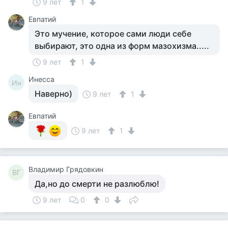
9 лет
1
Евпатий
Это мучение, которое сами люди себе
выбирают, это одна из форм мазохизма.....
9 лет
1
Инесса
Ин
Наверно)
9 лет
1
Евпатий
9 лет
1
Владимир Грядовкин
ВГ
Да,но до смерти не разлюблю!
9 лет
0
0