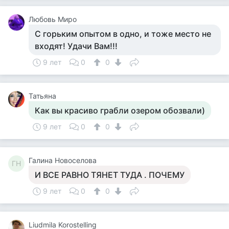
Любовь Миро
С горьким опытом в одно, и тоже место не
входят! Удачи Вам!!!
9 лет
0
0
Татьяна
Как вы красиво грабли озером обозвали)
9 лет
0
0
Галина Новоселова
ГН
И ВСЕ РАВНО ТЯНЕТ ТУДА . ПОЧЕМУ
9 лет
0
0
Liudmila Korostelling