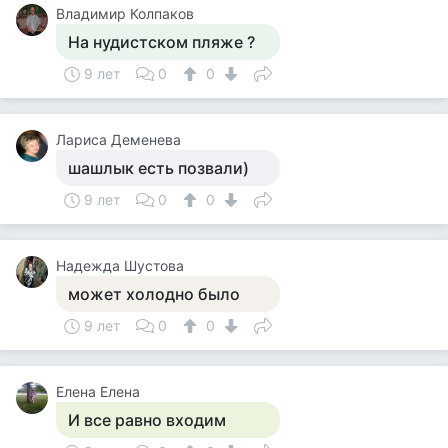
Владимир Колпаков
На нудистском пляже ?
9 лет
0
0
Лариса Деменева
шашлык есть позвали)
9 лет
0
0
Надежда Шустова
может холодно было
9 лет
0
0
Елена Елена
И все равно входим