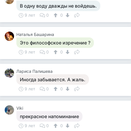
В одну воду дважды не войдешь.
9 лет
0
0
Наталья Башарина
Это философское изречение ?
9 лет
0
0
Лариса Палишева
Иногда забывается. А жаль.
9 лет
0
0
Viki
прекрасное напоминание
9 лет
0
0