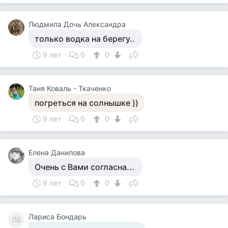
Людмила Дочь Александра
только водка на берегу..
9 лет
0
0
Таня Коваль - Ткаченко
погреться на солнышке ))
9 лет
0
0
Елена Данилова
Очень с Вами согласна...
9 лет
0
0
Лариса Бондарь
ЛБ