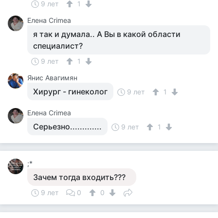
9 лет
1
Елена Crimea
я так и думала.. А Вы в какой области
специалист?
9 лет
1
Янис Авагимян
Хирург - гинеколог
9 лет
1
Елена Crimea
Серьезно.............
9 лет
1
;*
Зачем тогда входить???
9 лет
0
0