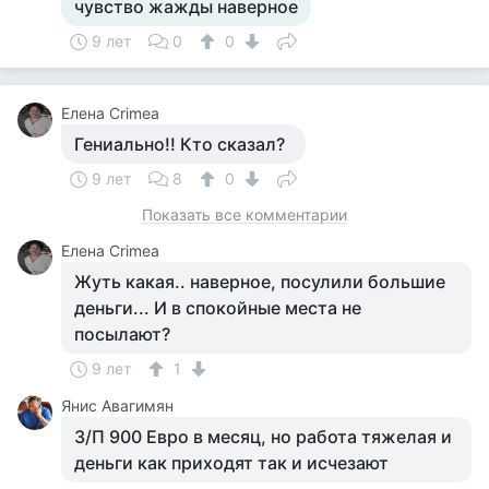
чувство жажды наверное
9 лет
0
0
Елена Crimea
Гениально!! Кто сказал?
9 лет
8
0
Показать все комментарии
Елена Crimea
Жуть какая.. наверное, посулили большие
деньги... И в спокойные места не
посылают?
9 лет
1
Янис Авагимян
З/П 900 Евро в месяц, но работа тяжелая и
деньги как приходят так и исчезают