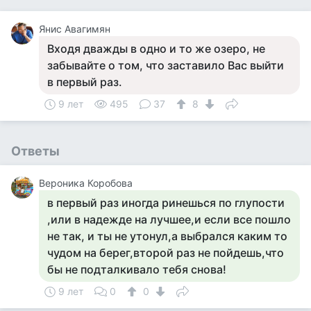
Янис Авагимян
Входя дважды в одно и то же озеро, не
забывайте о том, что заставило Вас выйти
в первый раз.
9 лет
495
37
8
Ответы
Вероника Коробова
в первый раз иногда ринешься по глупости
,или в надежде на лучшее,и если все пошло
не так, и ты не утонул,а выбрался каким то
чудом на берег,второй раз не пойдешь,что
бы не подталкивало тебя снова!
9 лет
0
0