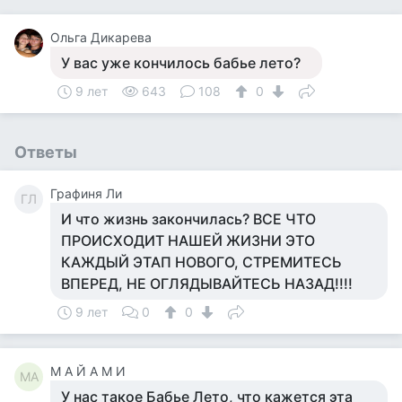
Ольга Дикарева
У вас уже кончилось бабье лето?
9 лет
643
108
0
Ответы
Графиня Ли
ГЛ
И что жизнь закончилась? ВСЕ ЧТО
ПРОИСХОДИТ НАШЕЙ ЖИЗНИ ЭТО
КАЖДЫЙ ЭТАП НОВОГО, СТРЕМИТЕСЬ
ВПЕРЕД, НЕ ОГЛЯДЫВАЙТЕСЬ НАЗАД!!!!
9 лет
0
0
М А Й А М И
МА
У нас такое Бабье Лето, что кажется эта