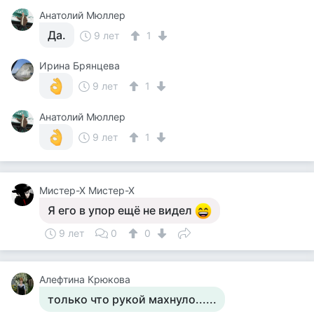
Анатолий Мюллер
Да.
9 лет
1
Ирина Брянцева
9 лет
1
Анатолий Мюллер
9 лет
1
Мистер-Х Мистер-Х
Я его в упор ещё не видел
9 лет
0
0
Алефтина Крюкова
только что рукой махнуло......