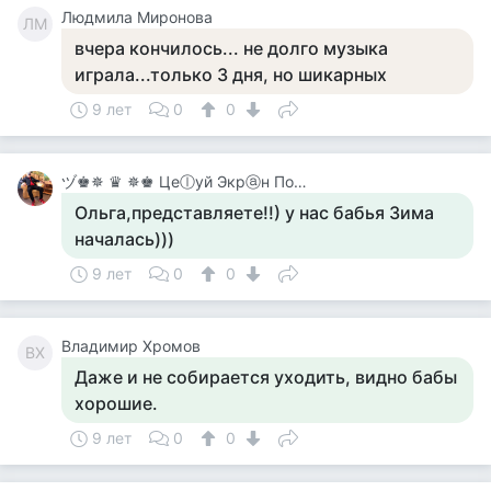
Людмила Миронова
ЛМ
вчера кончилось... не долго музыка
играла...только 3 дня, но шикарных
9 лет
0
0
ヅ♚✵ ♛ ✵♚ Цеⓛуй Экрⓐн Покⓐ On-Line♚✵ ♛✵ ♚
Ольга,представляете!!) у нас бабья Зима
началась)))
9 лет
0
0
Владимир Хромов
ВХ
Даже и не собирается уходить, видно бабы
хорошие.
9 лет
0
0