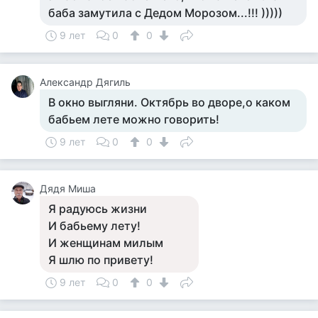
баба замутила с Дедом Морозом...!!! )))))
9 лет
0
0
Александр Дягиль
В окно выгляни. Октябрь во дворе,о каком
бабьем лете можно говорить!
9 лет
0
0
Дядя Миша
Я радуюсь жизни
И бабьему лету!
И женщинам милым
Я шлю по привету!
9 лет
0
0