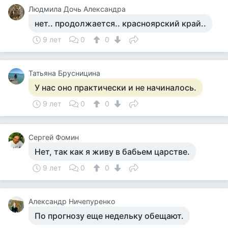
Людмила Дочь Александра
нет.. продолжается.. красноярский край..
9 лет
0
0
Татьяна Брусницина
У нас оно практически и не начиналось.
9 лет
0
0
Сергей Фомин
Нет, так как я живу в бабьем царстве.
9 лет
0
0
Александр Ничепуренко
По прогнозу еще недельку обещают.