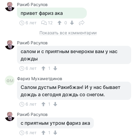
Ракиб Расулов
привет фариз ака
6 лет
12
0
Показать все комментарии
Ракиб Расулов
салом и с приятным вечерокм вам у нас
дожды
6 лет
1
Фариз Мухаметдинов
ФМ
Салом дустым Ракибжан! И у нас бывает
дождь а сегодня дождь со снегом.
6 лет
1
Ракиб Расулов
с приятным утром фариз ака
6 лет
1