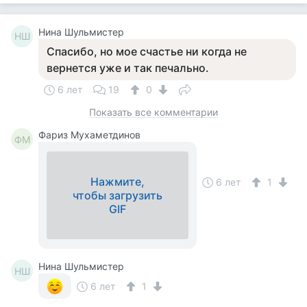
Нина Шульмистер
НШ
Спасибо, но мое счастье ни когда не
вернется уже и так печально.
6 лет
19
0
Показать все комментарии
Фариз Мухаметдинов
ФМ
Нажмите,
6 лет
1
чтобы загрузить
GIF
Нина Шульмистер
НШ
6 лет
1