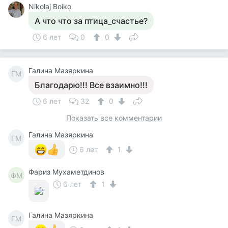
Nikolaj Boiko
А что что за птица_счастье?
6 лет
0
0
Галина Мазяркина
ГМ
Благодарю!!! Все взаимно!!!
6 лет
32
0
Показать все комментарии
Галина Мазяркина
ГМ
6 лет
1
Фариз Мухаметдинов
ФМ
6 лет
1
Галина Мазяркина
ГМ