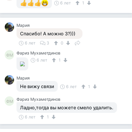
6 лет
1
Мария
Спасибо! А можно 3?)))
6 лет
3
0
Фариз Мухаметдинов
ФМ
6 лет
1
Мария
Не вижу связи
6 лет
1
Фариз Мухаметдинов
ФМ
Ладно,тогда вы можете смело удалить.
6 лет
1