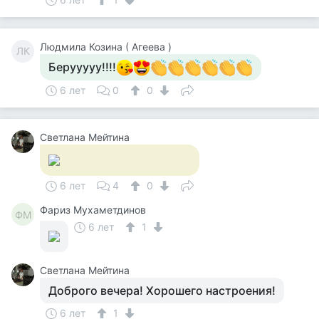
Людмила Козина ( Агеева )
ЛК
Берууууу!!!!
6 лет
0
0
Светлана Мейтина
6 лет
4
0
Фариз Мухаметдинов
ФМ
6 лет
1
Светлана Мейтина
Доброго вечера! Хорошего настроения!
6 лет
1