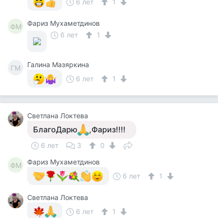
6 лет
1
Фариз Мухаметдинов
ФМ
6 лет
1
Галина Мазяркина
ГМ
6 лет
1
Светлана Локтева
БлагоДарю
,Фариз!!!!
6 лет
3
0
Фариз Мухаметдинов
ФМ
6 лет
1
Светлана Локтева
6 лет
1