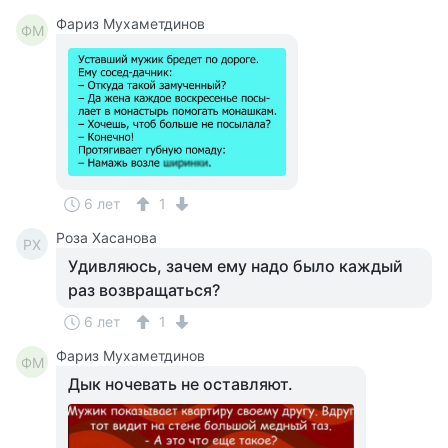
Фариз Мухаметдинов
ФМ
6 лет
1
Роза Хасанова
РХ
Удивляюсь, зачем ему надо было каждый
раз возвращаться?
6 лет
1
Фариз Мухаметдинов
ФМ
Дык ночевать не оставляют.