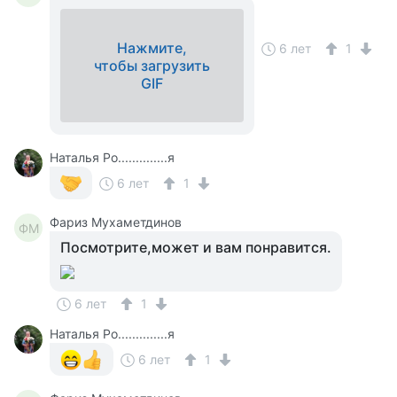
Нажмите,
6 лет
1
чтобы загрузить
GIF
Наталья Ро..............я
6 лет
1
Фариз Мухаметдинов
ФМ
Посмотрите,может и вам понравится.
6 лет
1
Наталья Ро..............я
6 лет
1