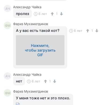
Александр Чайка
АЧ
пролез
6 лет
1
Фариз Мухаметдинов
ФМ
А у вас есть такой кот?
6 лет
1
Нажмите,
чтобы загрузить
GIF
Александр Чайка
АЧ
нет
6 лет
1
Фариз Мухаметдинов
ФМ
У меня тоже нет и это плохо.