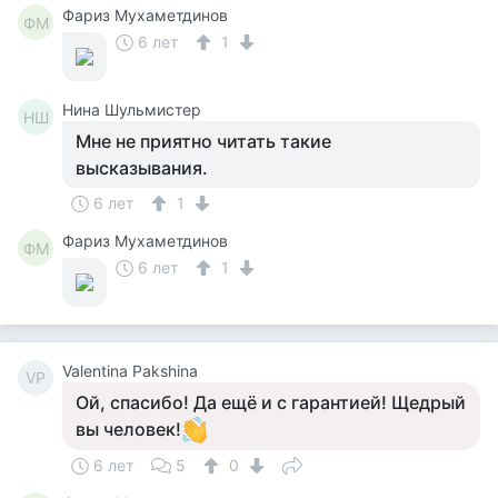
Фариз Мухаметдинов
ФМ
6 лет
1
Нина Шульмистер
НШ
Мне не приятно читать такие
высказывания.
6 лет
1
Фариз Мухаметдинов
ФМ
6 лет
1
Valentina Pakshina
VP
Ой, спасибо! Да ещё и с гарантией! Щедрый
вы человек!
6 лет
5
0