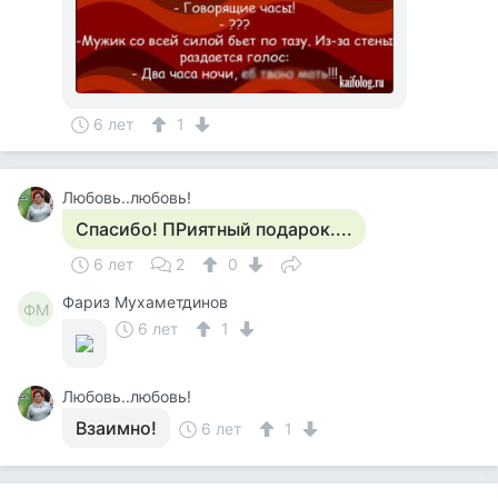
6 лет
1
Любовь..любовь!
Спасибо! ПРиятный подарок....
6 лет
2
0
Фариз Мухаметдинов
ФМ
6 лет
1
Любовь..любовь!
Взаимно!
6 лет
1