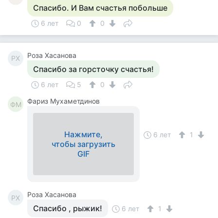
Спасибо. И Вам счастья побольше
6 лет
0
0
Роза Хасанова
РХ
Спасибо за горсточку счастья!
6 лет
5
0
Фариз Мухаметдинов
ФМ
Нажмите,
6 лет
1
чтобы загрузить
GIF
Роза Хасанова
РХ
Спасибо , рыжик!
6 лет
1