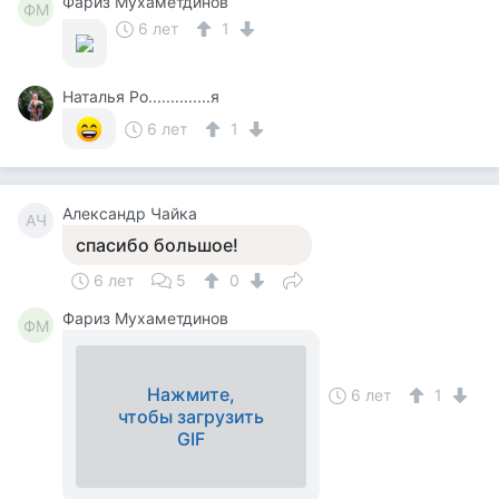
Фариз Мухаметдинов
ФМ
6 лет
1
Наталья Ро..............я
6 лет
1
Александр Чайка
АЧ
спасибо большое!
6 лет
5
0
Фариз Мухаметдинов
ФМ
Нажмите,
6 лет
1
чтобы загрузить
GIF