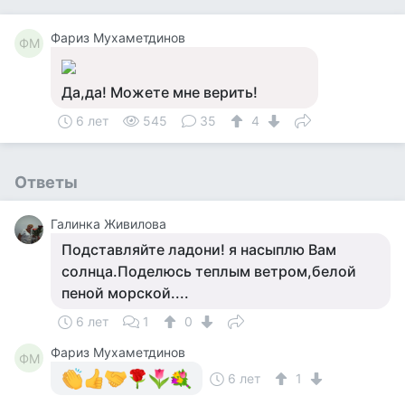
Фариз Мухаметдинов
ФМ
Да,да! Можете мне верить!
6 лет
545
35
4
Ответы
Галинка Живилова
Подставляйте ладони! я насыплю Вам
солнца.Поделюсь теплым ветром,белой
пеной морской....
6 лет
1
0
Фариз Мухаметдинов
ФМ
6 лет
1