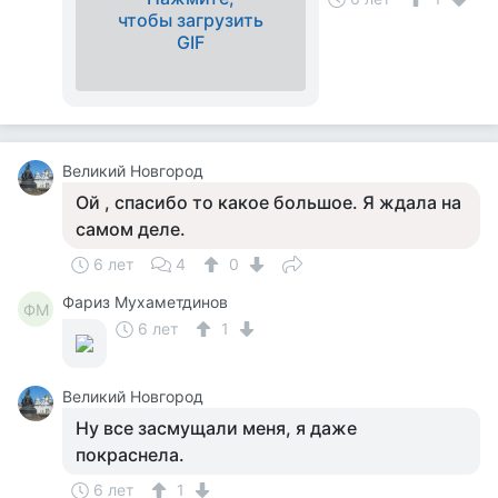
чтобы загрузить
GIF
Великий Новгород
Ой , спасибо то какое большое. Я ждала на
самом деле.
6 лет
4
0
Фариз Мухаметдинов
ФМ
6 лет
1
Великий Новгород
Ну все засмущали меня, я даже
покраснела.
6 лет
1