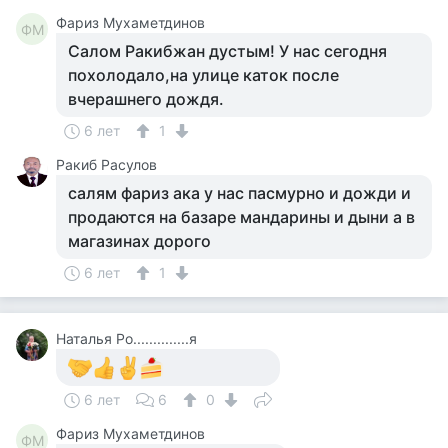
Фариз Мухаметдинов
ФМ
Салом Ракибжан дустым! У нас сегодня
похолодало,на улице каток после
вчерашнего дождя.
6 лет
1
Ракиб Расулов
салям фариз ака у нас пасмурно и дожди и
продаются на базаре мандарины и дыни а в
магазинах дорого
6 лет
1
Наталья Ро..............я
6 лет
6
0
Фариз Мухаметдинов
ФМ