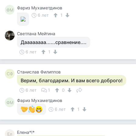
Фариз Мухаметдинов
ФМ
6 лет
1
Светлана Мейтина
Даааааааа......сравнение....
6 лет
1
Станислав Филиппов
СФ
Верим, благодарим. И вам всего доброго!
6 лет
1
0
Фариз Мухаметдинов
ФМ
6 лет
1
Елена*!*
Ел