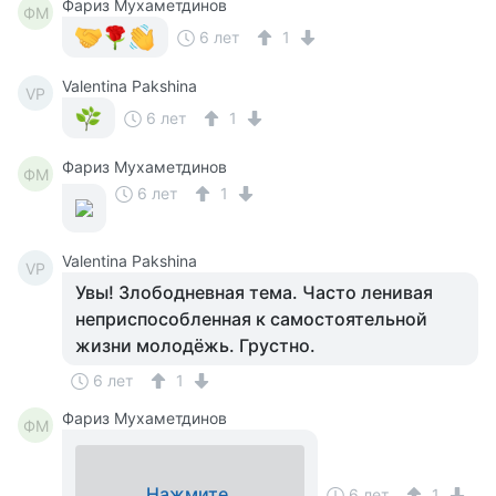
Фариз Мухаметдинов
ФМ
6 лет
1
Valentina Pakshina
VP
6 лет
1
Фариз Мухаметдинов
ФМ
6 лет
1
Valentina Pakshina
VP
Увы! Злободневная тема. Часто ленивая
неприспособленная к самостоятельной
жизни молодёжь. Грустно.
6 лет
1
Фариз Мухаметдинов
ФМ
Нажмите,
6 лет
1