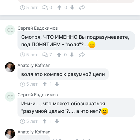
5 лет
0
0
Сергей Евдокимов
СЕ
Смотря, ЧТО ИМЕННО Вы подразумеваете,
под ПОНЯТИЕМ - "воля"?...
5 лет
7
0
Anatoliy Kofman
воля это компас к разумной цели
5 лет
1
Сергей Евдокимов
СЕ
И-и-и..., что может обозначаться
"разумной целью"?..., а что нет?
5 лет
1
Anatoliy Kofman