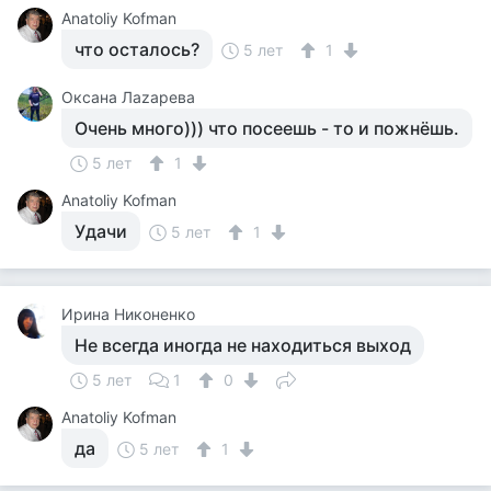
Anatoliy Kofman
что осталось?
5 лет
1
Оксана Лаzaрева
Очень много))) что посеешь - то и пожнёшь.
5 лет
1
Anatoliy Kofman
Удачи
5 лет
1
Ирина Никоненко
Не всегда иногда не находиться выход
5 лет
1
0
Anatoliy Kofman
да
5 лет
1