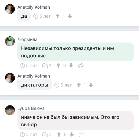
Anatoliy Kofman
да
5 лет
1
Людмила
Независимы только президенты и им
подобные
5 лет
1
0
Anatoliy Kofman
диктаторы
5 лет
1
Lyuba Belova
иначе он не был бы зависимым. Это его
выбор
5 лет
5
0