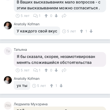
В Ваших высказываниях мало вопросов - с
этим высказыванием можно согласиться .
5 лет
1
0
Anatoliy Kofman
У каждого свой вкус
5 лет
1
Татьяна
Та
Я бы сказала, скорее, незамотивирован
менять сложившейся обстоятельства
5 лет
1
0
Anatoliy Kofman
ух ты
5 лет
1
Людмила Мухорина
ЛМ