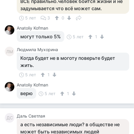
ВСЁ правильно.человек боится жизни и не
задумывается что всё может сам.
5 лет
3
0
Anatoliy Kofman
могут только 5%
5 лет
1
Людмила Мухорина
ЛМ
Когда будет не в моготу поверьте будет
жить.
5 лет
1
Anatoliy Kofman
верю
5 лет
1
Даль Светлая
ДС
а есть независимые люди? в обществе не
может быть независимых людей