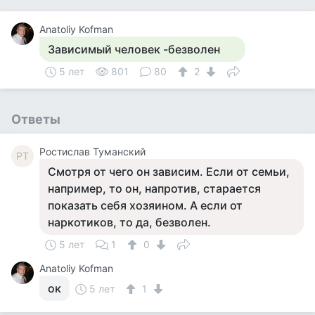
Anatoliy Kofman
Зависимый человек -безволен
5 лет
801
80
2
Ответы
Ростислав Туманский
РТ
Смотря от чего он зависим. Если от семьи,
например, то он, напротив, старается
показать себя хозяином. А если от
наркотиков, то да, безволен.
5 лет
1
0
Anatoliy Kofman
ок
5 лет
1