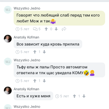
Wszystko Jedno
WJ
Говорят что любящий слаб перед тем кого
любит Мож и так
5 лет
5
0
Anatoliy Kofman
Все зависит куда кровь прилила
5 лет
1
Wszystko Jedno
WJ
Тьфу елы ж палы Просто автоматом
ответила и тлк щас увидела КОМУ
5 лет
1
Anatoliy Kofman
Есть и хуже меня
5 лет
1
Wszystko Jedno
WJ