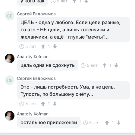
у кого как
5 лет
1
Сергей Евдокимов
СЕ
ЦЕЛЬ - одна у любого. Если цели разные,
то это - НЕ цели, а лишь хотенчики и
желанчики, а ещё - глупые "мечты"...
5 лет
1
Anatoliy Kofman
цель одна не сдохнуть
5 лет
1
Сергей Евдокимов
СЕ
Это - лишь потребность Ума, а не цель.
Тупость, по большому счёту...
5 лет
1
Anatoliy Kofman
остальное приложенеи
5 лет
1