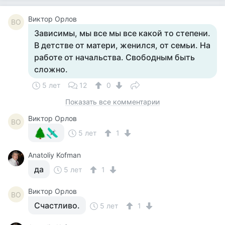
Виктор Орлов
ВО
Зависимы, мы все мы все какой то степени.
В детстве от матери, женился, от семьи. На
работе от начальства. Свободным быть
сложно.
5 лет
12
0
Показать все комментарии
Виктор Орлов
ВО
5 лет
1
Anatoliy Kofman
да
5 лет
1
Виктор Орлов
ВО
Счастливо.
5 лет
1