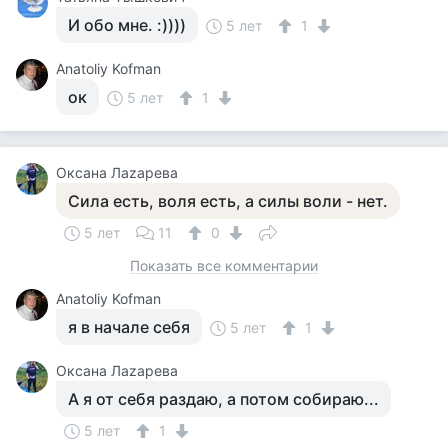
И обо мне. :))))
5 лет
1
Anatoliy Kofman
ок
5 лет
1
Оксана Лаzaрева
Сила есть, воля есть, а силы воли - нет.
5 лет
11
0
Показать все комментарии
Anatoliy Kofman
я в начале себя
5 лет
1
Оксана Лаzaрева
А я от себя раздаю, а потом собираю...
5 лет
1