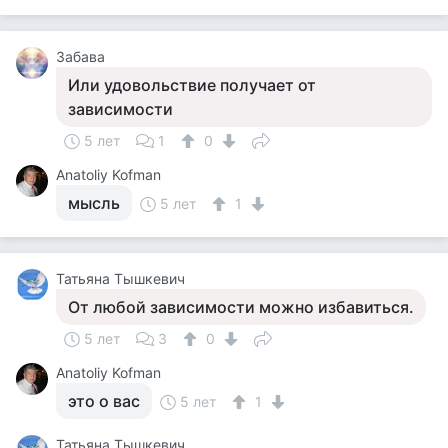
Забава
Или удовольствие получает от
зависимости
5 лет
1
0
Anatoliy Kofman
мысль
5 лет
1
Татьяна Тышкевич
От любой зависимости можно избавиться.
5 лет
3
0
Anatoliy Kofman
это о вас
5 лет
1
Татьяна Тышкевич