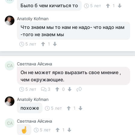
Было б чем кичиться то
5 лет
1
Anatoliy Kofman
Что знаем мы то нам не надо- что надо нам
-того не знаем мы
5 лет
1
Светлана Айсина
СА
Он не может ярко выразить свое мнение ,
чем окружающие.
5 лет
3
0
Anatoliy Kofman
похоже
5 лет
1
Светлана Айсина
СА
5 лет
1