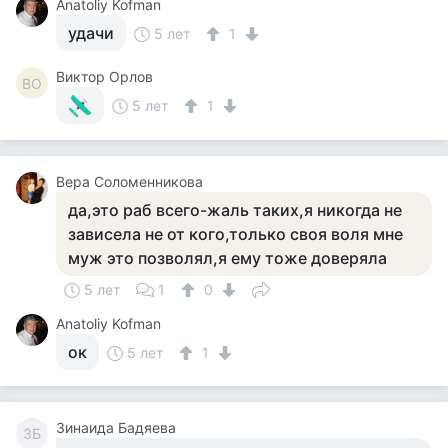
Anatoliy Kofman
удачи
5 лет
1
Виктор Орлов
ВО
5 лет
1
Вера Соломенникова
да,это раб всего-жаль таких,я никогда не
зависела не от кого,только своя воля мне
муж это позволял,я ему тоже доверяла
5 лет
1
0
Anatoliy Kofman
ок
5 лет
1
Зинаида Бадяева
ЗБ