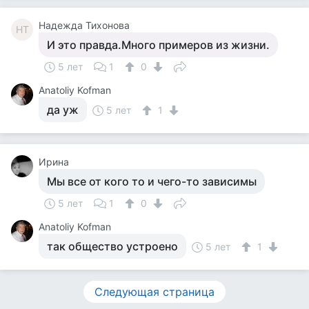
Надежда Тихонова
НТ
И это правда.Много примеров из жизни.
5 лет
1
0
Anatoliy Kofman
да уж
5 лет
1
Ирина
Мы все от кого то и чего-то зависимы
5 лет
1
0
Anatoliy Kofman
так общество устроено
5 лет
1
Следующая страница