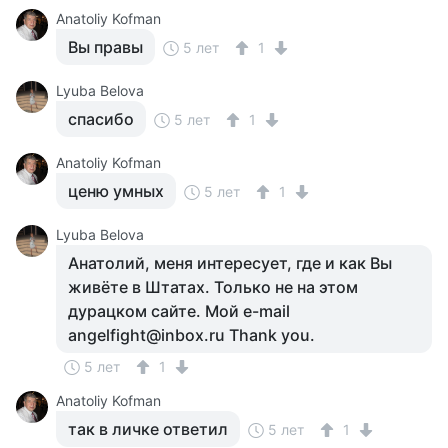
Anatoliy Kofman
Вы правы
5 лет
1
Lyuba Belova
спасибо
5 лет
1
Anatoliy Kofman
ценю умных
5 лет
1
Lyuba Belova
Анатолий, меня интересует, где и как Вы
живёте в Штатах. Только не на этом
дурацком сайте. Мой e-mail
angelfight@inbox.ru Thank you.
5 лет
1
Anatoliy Kofman
так в личке ответил
5 лет
1