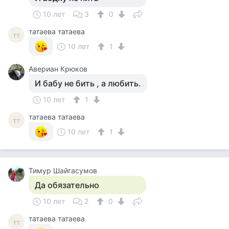
10 лет
3
0
татаева татаева
тт
10 лет
1
Авериан Крюков
И бабу не бить , а любить.
10 лет
1
татаева татаева
тт
10 лет
1
Тимур Шайгасумов
Да обязательно
10 лет
2
0
татаева татаева
тт