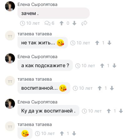
Елена Сыропятова
зачем .
10 лет
6
0
татаева татаева
тт
не так жить...
10 лет
1
Елена Сыропятова
а как подскажите ?
10 лет
1
татаева татаева
тт
воспитанной...
10 лет
1
Елена Сыропятова
Ку да уж воспитаней .
10 лет
1
татаева татаева
тт
10 лет
1