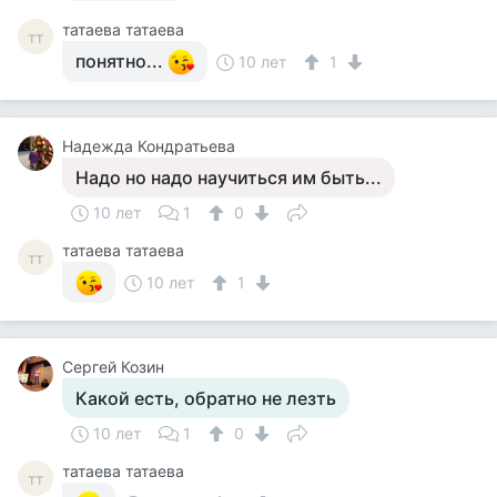
татаева татаева
тт
понятно...
10 лет
1
Надежда Кондратьева
Надо но надо научиться им быть...
10 лет
1
0
татаева татаева
тт
10 лет
1
Сергей Козин
Какой есть, обратно не лезть
10 лет
1
0
татаева татаева
тт