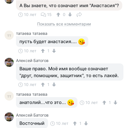
А Вы знаете, что означает имя "Анастасия"?
10 лет
15
0
Показать все комментарии
татаева татаева
тт
пусть будет анастасия....
10 лет
1
Алексей Батогов
Ваше право. Моё имя вообще означает
"друг, помощник, защитник", то есть лакей.
10 лет
1
татаева татаева
тт
анатолий...что это...
10 лет
1
Алексей Батогов
Восточный
10 лет
1