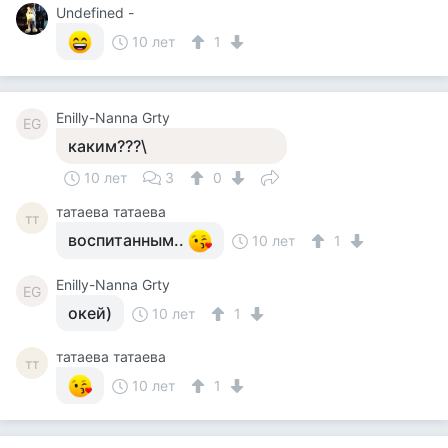
Undefined -
10 лет
1
Enilly-Nanna Grty
EG
каким???\
10 лет
3
0
татаева татаева
тт
воспитанным..
10 лет
1
Enilly-Nanna Grty
EG
окей)
10 лет
1
татаева татаева
тт
10 лет
1