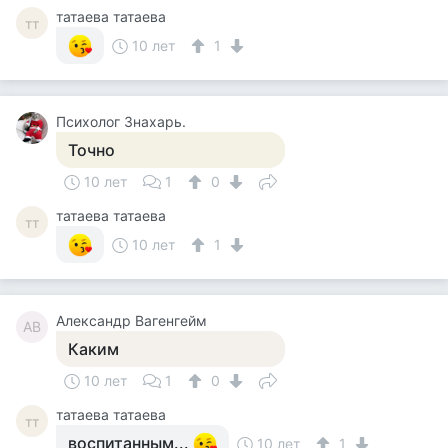
татаева татаева
тт
10 лет
1
Психолог Знахарь.
Точно
10 лет
1
0
татаева татаева
тт
10 лет
1
Александр Вагенгейм
АВ
Каким
10 лет
1
0
татаева татаева
тт
воспитанным...
10 лет
1