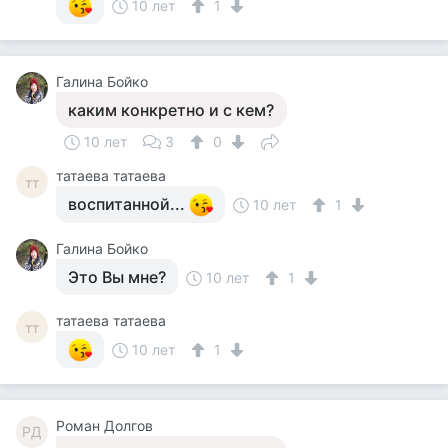
10 лет
1
Галина Бойко
каким конкретно и с кем?
10 лет
3
0
татаева татаева
тт
воспитанной...
10 лет
1
Галина Бойко
Это Вы мне?
10 лет
1
татаева татаева
тт
10 лет
1
Роман Долгов
РД