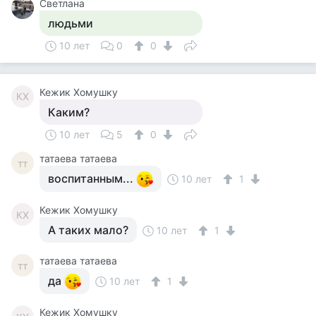
Светлана
людьми
10 лет
0
0
Кежик Хомушку
КХ
Каким?
10 лет
5
0
татаева татаева
тт
воспитанным...
10 лет
1
Кежик Хомушку
КХ
А таких мало?
10 лет
1
татаева татаева
тт
да
10 лет
1
Кежик Хомушку