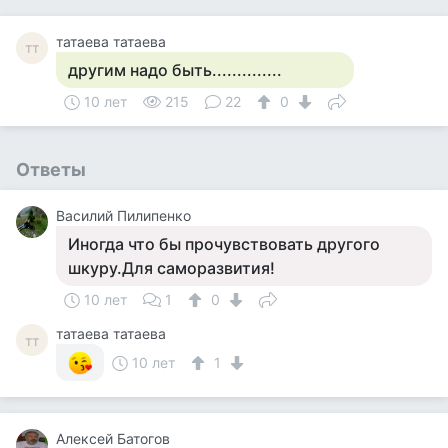
татаева татаева
тт
другим надо быть..............
10 лет
215
22
0
Ответы
Василий Пилипенко
Иногда что бы прочувствовать другого
шкуру.Для саморазвития!
10 лет
1
0
татаева татаева
тт
10 лет
1
Алексей Батогов