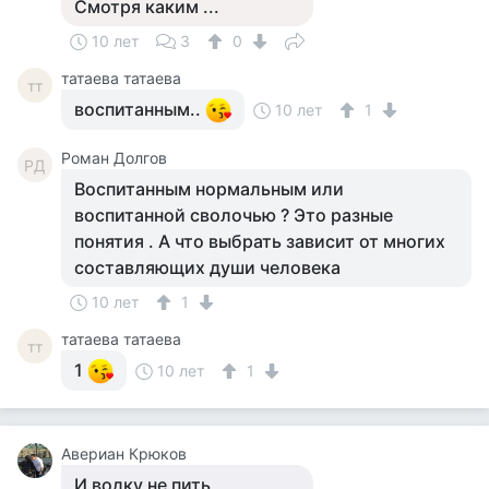
Смотря каким ...
10 лет
3
0
татаева татаева
тт
воспитанным..
10 лет
1
Роман Долгов
РД
Воспитанным нормальным или
воспитанной сволочью ? Это разные
понятия . А что выбрать зависит от многих
составляющих души человека
10 лет
1
татаева татаева
тт
1
10 лет
1
Авериан Крюков
И водку не пить