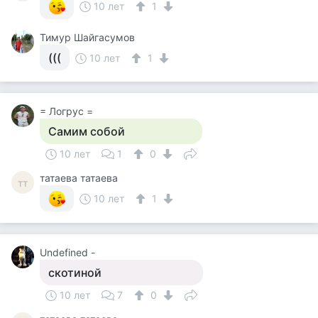
10 лет
1
Тимур Шайгасумов
(((
10 лет
1
= Логрус =
Самим собой
10 лет
1
0
татаева татаева
тт
10 лет
1
Undefined -
скотиной
10 лет
7
0