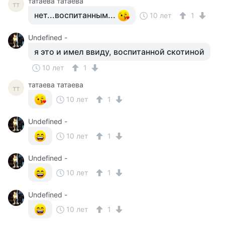
татаева татаева
тт
нет...воспитанным...
10 лет
1
Undefined -
я это и имел ввиду, воспитанной скотиной
10 лет
1
татаева татаева
тт
10 лет
1
Undefined -
10 лет
1
Undefined -
10 лет
1
Undefined -
10 лет
1