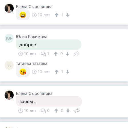
Елена Сыропятова
10 лет
1
Юлия Рахимова
ЮР
добрее
10 лет
1
0
татаева татаева
тт
10 лет
1
Елена Сыропятова
зачем .
10 лет
0
0