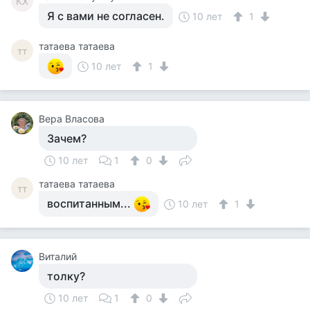
КХ
Я с вами не согласен.
10 лет
1
татаева татаева
тт
10 лет
1
Вера Власова
Зачем?
10 лет
1
0
татаева татаева
тт
воспитанным...
10 лет
1
Виталий
толку?
10 лет
1
0