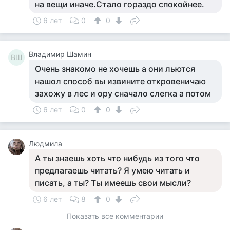
на вещи иначе.Стало гораздо спокойнее.
6 лет
0
0
Владимир Шамин
ВШ
Очень знакомо не хочешь а они льются
нашол способ вы извините откровеничаю
захожу в лес и ору сначало слегка а потом
6 лет
0
0
Людмила
А ты знаешь хоть что нибудь из того что
предлагаешь читать? Я умею читать и
писать, а ты? Ты имеешь свои мысли?
6 лет
8
0
Показать все комментарии