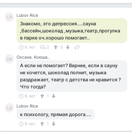
Lubov Rice
LR
Знакомо, это депрессия....сауна
,бассейн,шоколад ,музыка,театр,прогулка
в парке оч.хорошо помогает..
6 лет
2
0
Оксана. Ксюша..
ОК
А если не помогает? Вернее, если в сауну
не хочется, шоколад полнит, музыка
раздражает, театр с детства не нравится ?
Что тогда?
6 лет
1
Lubov Rice
LR
к психологу, прямая дорога....
6 лет
1