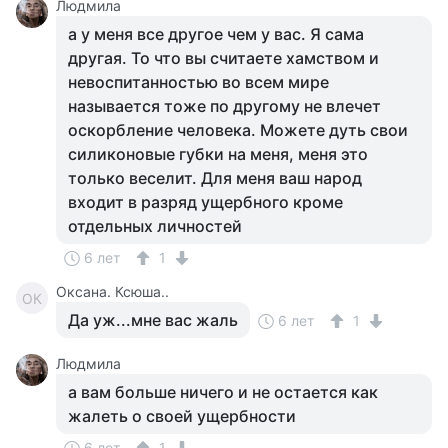
Людмила
а у меня все другое чем у вас. Я сама
другая. То что вы считаете хамством и
невоспитанностью во всем мире
называется тоже по другому не влечет
оскорбление человека. Можете дуть свои
силиконовые губки на меня, меня это
только веселит. Для меня ваш народ
входит в разряд ущербного кроме
отдельных личностей
6 лет
1
Оксана. Ксюша..
ОК
Да уж...мне вас жаль
6 лет
1
Людмила
а вам больше ничего и не остается как
жалеть о своей ущербности
6 лет
1