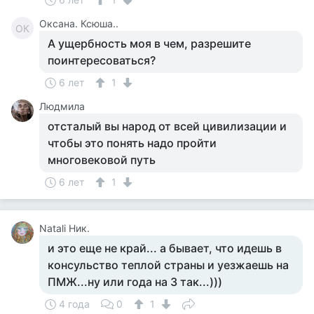
Оксана. Ксюша..
ОК
А ущербность моя в чем, разрешите
поинтересоваться?
6 лет
1
Людмила
отсталый вы народ от всей цивилизации и
чтобы это понять надо пройти
многовековой путь
6 лет
1
Natali Ник.
и это еще не край... а бывает, что идешь в
консульство теплой страны и уезжаешь на
ПМЖ...ну или года на 3 так...)))
4 года
0
1