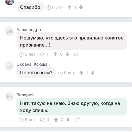
Спасибо
6 лет
1
Александра
Ал
Не думаю, что здесь это правильно понятое
признание...)
6 лет
1
0
Оксана. Ксюша..
ОК
Понятно кем?
6 лет
1
Валерий
Ва
Нет, такую не знаю. Знаю другую, когда на
ходу спишь.
6 лет
0
0