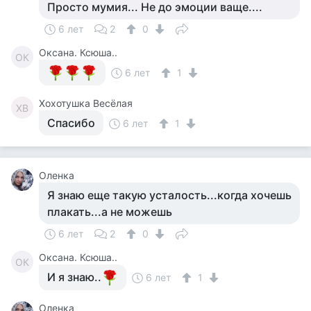
Просто мумия... Не до эмоции ваще....
6 лет
2
0
Оксана. Ксюша..
ОК
6 лет
1
Хохотушка Весёлая
ХВ
Спасибо
6 лет
1
Оленка
Я знаю еще такую усталость...когда хочешь
плакать...а не можешь
6 лет
2
0
Оксана. Ксюша..
ОК
И я знаю..
6 лет
1
Оленка