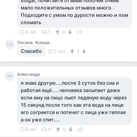
solgar, почитайте отзывы побочек очень
мало положительных отзывов много.
Подходите с умом по дурости можно и лом
сломать
5 лет
1
0
Оксана. Ксюша..
ОК
Спасибо
5 лет
1
Александр
Ал
я знаю другую....после 3 суток без сна и
работая ещё.....человека засыпает даже
если ему на лицо льют ледяную воду через
15 секунд после того как эта вода на лице
его согреется и потечет с лица уже теплая
а он уже спит....
6 лет
0
0