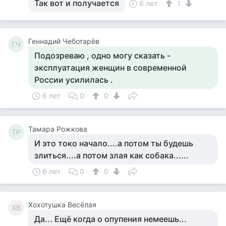
Так вот и получается
6 лет
1
Геннадий Чеботарёв
ГЧ
Подозреваю , одно могу сказать -
эксплуатация женщин в современной
России усилилась .
6 лет
0
0
Тамара Рожкова
ТР
И это токо начало....а потом ты будешь
злиться....а потом злая как собака......
6 лет
0
0
Хохотушка Весёлая
ХВ
Да... Ещё когда о опупения немеешь...