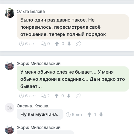
Ольга Белова
Было один раз давно такое. Не
понравилось, пересмотрела своё
отношение, теперь полный порядок
6 лет
0
0
Жорж Милославский
У меня обычно слёз не бывает... У меня
обычно ладони в ссадинах... Да и редко это
бывает...
6 лет
2
0
Оксана. Ксюша..
ОК
Ну вы мужчина..
6 лет
1
Жорж Милославский