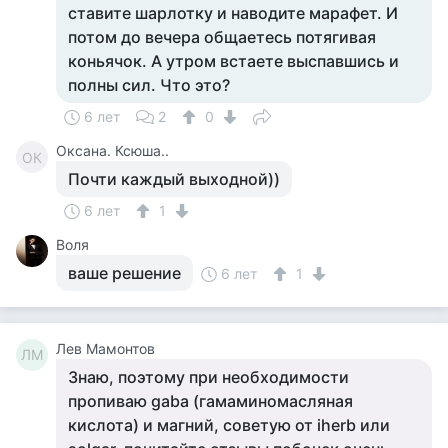
ставите шарлотку и наводите марафет. И
потом до вечера общаетесь потягивая
коньячок. А утром встаете выспавшись и
полны сил. Что это?
6 лет
2
0
Оксана. Ксюша..
ОК
Почти каждый выходной))
6 лет
1
Воля
ваше решение
6 лет
1
Лев Мамонтов
ЛМ
Знаю, поэтому при необходимости
пропиваю gaba (гамаминомасляная
кислота) и магний, советую от iherb или