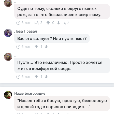
..
Судя по тому, сколько в округе пьяных
рож, за то, что безразличен к спиртному.
6 лет
2
0
Лева Правая
Вас это волнует? Или пусть пьют?
6 лет
1
..
Пусть... Это неизлечимо. Просто хочется
жить в комфортной среде.
6 лет
1
Наше Благородие
"Нашел тебя я босую, простую, безволосую
и целый год в порядок приводил...."