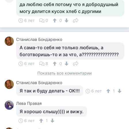
да люблю себя потому что я добродушный
могу делится кусок хлеб с дургими
6 лет
0
0
Станислав Бондаренко
А сама-то себя не только любишь, а
боготворишь-то и за что, а????????????????
6 лет
8
0
Показать все комментарии
Станислав Бондаренко
Я так и буду делать - ОК!!!
6 лет
1
Лева Правая
Я хорошо слышу)))) и вижу.
6 лет
1