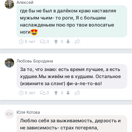
Алексей
где бы не был в далёком краю наставляя
мужьям чьим- то роги, Я с большим
наслажденьем пою про твои волосатые
ноги
6 лет
0
0
Любовь Бородина
За то, что знаю: есть время лучшее, а есть
худшее.Мы живём не в худшем. Остальное
(извините за слэнг) фи-а-ле-то-во!
6 лет
0
0
Юля Котова
ЮК
Люблю себя за выживаемость, дерзость и
не зависимость- страх потеряла,