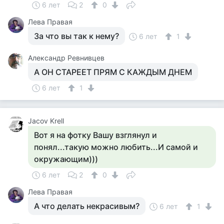
6 лет
2
0
Лева Правая
За что вы так к нему?
6 лет
1
Александр Ревнивцев
А ОН СТАРЕЕТ ПРЯМ С КАЖДЫМ ДНЕМ
6 лет
1
Jacov Krell
Вот я на фотку Вашу взглянул и
понял...такую можно любить...И самой и
окружающим)))
6 лет
2
0
Лева Правая
А что делать некрасивым?
6 лет
1