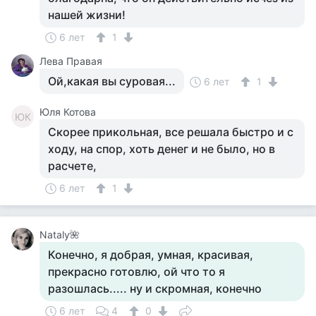
нашей жизни!
6 лет
1
Лева Правая
Ой,какая вы суровая...
6 лет
1
Юля Котова
ЮК
Скорее прикольная, все решала быстро и с
ходу, на спор, хоть денег и не было, но в
расчете,
6 лет
1
Nataly🌺
Конечно, я добрая, умная, красивая,
прекрасно готовлю, ой что то я
разошлась..... ну и скромная, конечно
6 лет
4
0