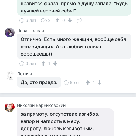
нравится фраза, прямо в душу запала: "Будь
лучшей версией себя!"
6 лет
2
0
Лева Правая
Отлично! Есть много женщин, вообще себя
ненавидящих. А от любви только
хорошеешь))
6 лет
1
Летняя
Да, это правда.
6 лет
1
Николай Верниковский
за прямоту. отсутствие изгибов.
напор и наглость в меру.
доброту. любовь к животным.
и нелюбовь в политикам.