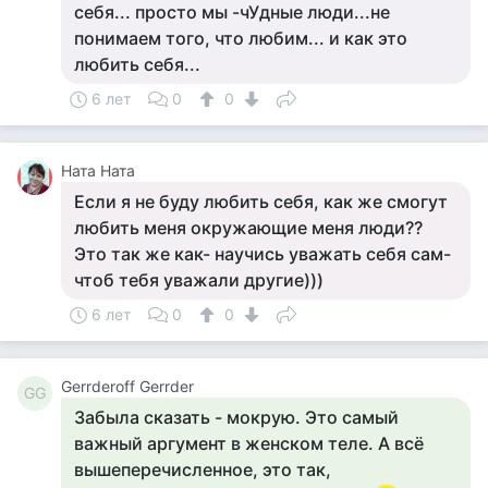
себя... просто мы -чУдные люди...не
понимаем того, что любим... и как это
любить себя...
6 лет
0
0
Ната Ната
Если я не буду любить себя, как же смогут
любить меня окружающие меня люди??
Это так же как- научись уважать себя сам-
чтоб тебя уважали другие)))
6 лет
0
0
Gerrderoff Gerrder
GG
Забыла сказать - мокрую. Это самый
важный аргумент в женском теле. А всё
вышеперечисленное, это так,