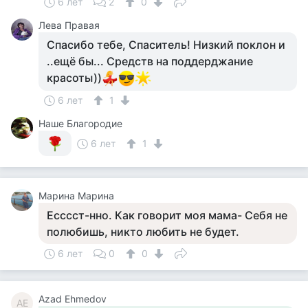
6 лет
2
0
Лева Правая
Спасибо тебе, Спаситель! Низкий поклон и
..ещё бы... Средств на поддерджание
красоты))
6 лет
1
Наше Благородие
6 лет
1
Марина Марина
Есссст-нно. Как говорит моя мама- Себя не
полюбишь, никто любить не будет.
6 лет
0
0
Azad Ehmedov
AE