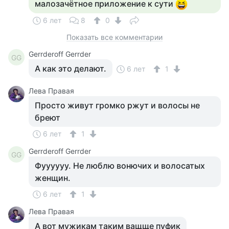
малозачётное приложение к сути
6 лет
8
0
Показать все комментарии
Gerrderoff Gerrder
GG
А как это делают.
6 лет
1
Лева Правая
Просто живут громко ржут и волосы не
бреют
6 лет
1
Gerrderoff Gerrder
GG
Фуууууу. Не люблю вонючих и волосатых
женщин.
6 лет
1
Лева Правая
А вот мужикам таким ващще пуфик