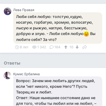
Лева Правая
Люби себя любую: толстую,худую,
носатую, горбатую, хромую, волосатую,
лысую и рыжую, наглую, бесстыжую,
добрую и злую. - Люби себя любую
Вы
любите себя? За что?
6 лет
1 342
164
10
Ответы
Кумис Ербалина
Вопрос: Зачем мне любить других людей,
если "нет никого, кроме Него"? Пусть
Творец их и любит.
Ответ: Наше нынешнее состояние дано не
для того, чтобы ты любил или не любил, –