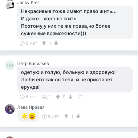
Jacov Krell
Некрасивые тоже имеют право жить...
И даже...хорошо жить.
Поэтому,у них те же права,но более
суженные возможности)))
6 лет
1
Петр Васильев
ПВ
одетую и голую, больную и здоровую!
Люби его как он тебя, и не пристанет
ерунда!
6 лет
1
0
Лева Правая
6 лет
1