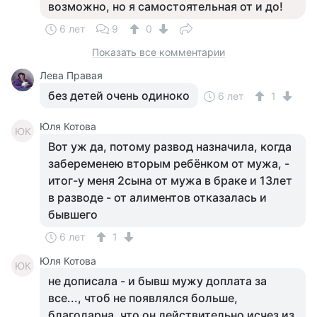
возможно, но я самостоятельная от и до!
6 лет
9
0
Показать все комментарии
Лева Правая
без детей очень одиноко
6 лет
1
Юля Котова
ЮК
Вот уж да, потому развод назначила, когда
забеременею вторым ребёнком от мужа, -
итог-у меня 2сына от мужа в браке и 13лет
в разводе - от алиментов отказалась и
бывшего
6 лет
1
Юля Котова
ЮК
не дописала - и бывш мужу доплата за
все..., чтоб не появлялся больше,
благодарна, что он действительно исчез из