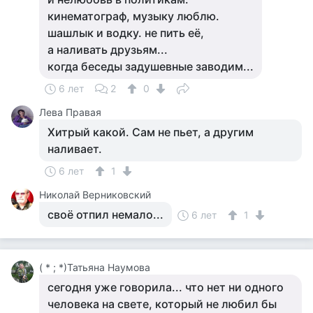
кинематограф, музыку люблю.
шашлык и водку. не пить её,
а наливать друзьям...
когда беседы задушевные заводим...
6 лет
2
0
Лева Правая
Хитрый какой. Сам не пьет, а другим
наливает.
6 лет
1
Николай Верниковский
своё отпил немало...
6 лет
1
( * ; *)Татьяна Наумова
сегодня уже говорила... что нет ни одного
человека на свете, который не любил бы