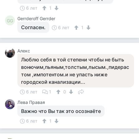
6 лет
1
Gerrderoff Gerrder
GG
Согласен.
6 лет
1
Алекс
Люблю себя в той степени чтобы не быть
вонючим,пьяным,толстым,лысым.,пидерас
том ,импотентом.и не упасть ниже
городской канализации...
6 лет
1
0
Лева Правая
Важно что Вы так это осознаёте
6 лет
1