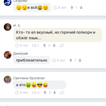
Скорпио
и всё
9 лет
1
И. S.
Кто- то ел вкусный, но горячий попкорн и
обжёг язык...
9 лет
1
0
Дмитрий
приблизительно
9 лет
1
Светлана Хропатая
а это
9 лет
0
0