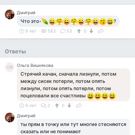
Дмитрий
Что это-
?
9 лет
583
53
0
Ответы
Ольга Вишнякова
ОВ
Стрячий качан, сначала лизнули, потом
между сисек потерли, потом опять
лизнули, потом опять потерли, потом
поцеловали все счастливы
9 лет
2
0
Дмитрий
ты прям в точку или тут многие стесняются
сказать или не понимают