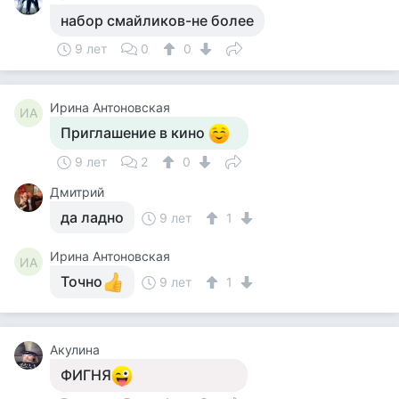
набор смайликов-не более
9 лет
0
0
Ирина Антоновская
ИА
Приглашение в кино
9 лет
2
0
Дмитрий
да ладно
9 лет
1
Ирина Антоновская
ИА
Точно
9 лет
1
Акулина
ФИГНЯ