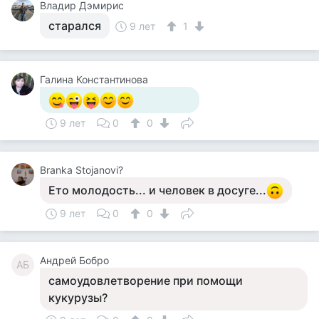
Владир Дэмирис
старался
9 лет
1
Галина Константинова
9 лет
0
0
Branka Stojanovi?
Ето молодость... и человек в досуге...
9 лет
0
0
Андрей Бобро
АБ
самоудовлетворение при помощи
кукурузы?