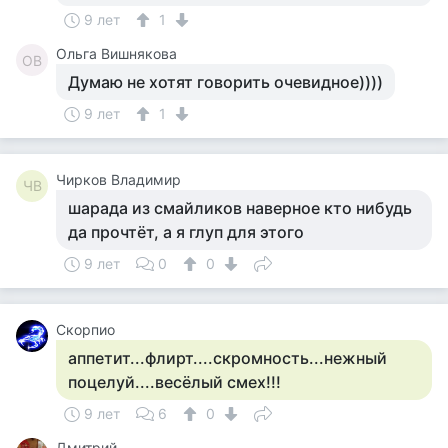
9 лет
1
Ольга Вишнякова
ОВ
Думаю не хотят говорить очевидное))))
9 лет
1
Чирков Владимир
ЧВ
шарада из смайликов наверное кто нибудь
да прочтёт, а я глуп для этого
9 лет
0
0
Скорпио
аппетит...флирт....скромность...нежный
поцелуй....весёлый смех!!!
9 лет
6
0
Дмитрий