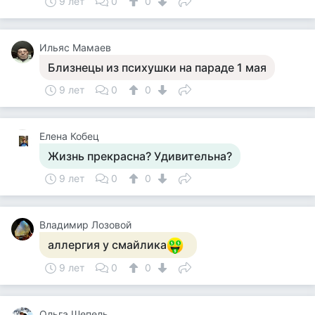
9 лет
0
0
Ильяс Мамаев
Близнецы из психушки на параде 1 мая
9 лет
0
0
Елена Кобец
Жизнь прекрасна? Удивительна?
9 лет
0
0
Владимир Лозовой
аллергия у смайлика
9 лет
0
0
Ольга Шепель