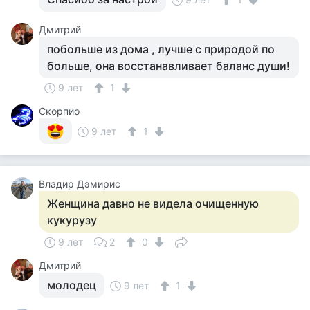
Дмитрий
побольше из дома , лучше с природой по
больше, она восстанавливает баланс души!
9 лет
1
Скорпио
9 лет
1
Владир Дэмирис
Женщина давно не видела очищенную
кукурузу
9 лет
2
0
Дмитрий
молодец
9 лет
1