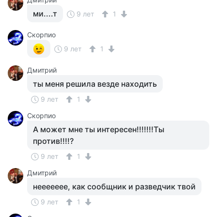
ми....т
9 лет
1
Скорпио
9 лет
1
Дмитрий
ты меня решила везде находить
9 лет
1
Скорпио
А может мне ты интересен!!!!!!!Ты
против!!!!?
9 лет
1
Дмитрий
неееееее, как сообщник и разведчик твой
9 лет
1