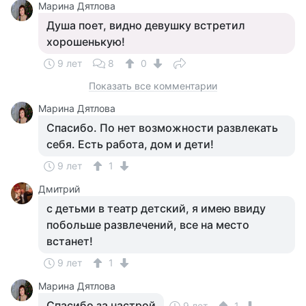
Марина Дятлова
Душа поет, видно девушку встретил
хорошенькую!
9 лет
8
0
Показать все комментарии
Марина Дятлова
Спасибо. По нет возможности развлекать
себя. Есть работа, дом и дети!
9 лет
1
Дмитрий
с детьми в театр детский, я имею ввиду
побольше развлечений, все на место
встанет!
9 лет
1
Марина Дятлова
Спасибо за настрой
9 лет
1