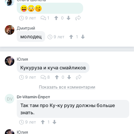
9 лет
1
0
Дмитрий
молодец
9 лет
1
Юлия
Кукуруза и куча смайликов
9 лет
8
0
Показать все комментарии
Dr Vitamin Ёпрст
DV
Так там про Ку-ку рузу должны больше
знать.
9 лет
1
Юлия