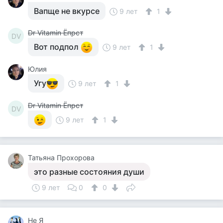
Вапще не вкурсе
9 лет
1
Dr Vitamin Ёпрст
DV
Вот подпол
9 лет
1
Юлия
Угу
9 лет
1
Dr Vitamin Ёпрст
DV
9 лет
1
Татьяна Прохорова
это разные состояния души
9 лет
0
0
Не Я