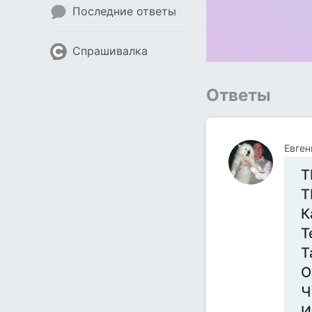
Последние ответы
Спрашивалка
Ответы
Евген
Т
Т
К
Т
Т
О
Ч
И