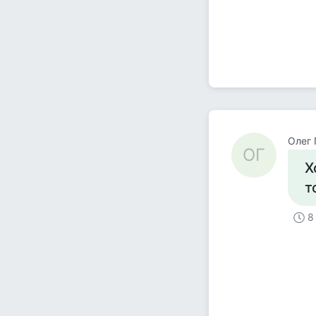
Олег 
ОГ
Х
т
8