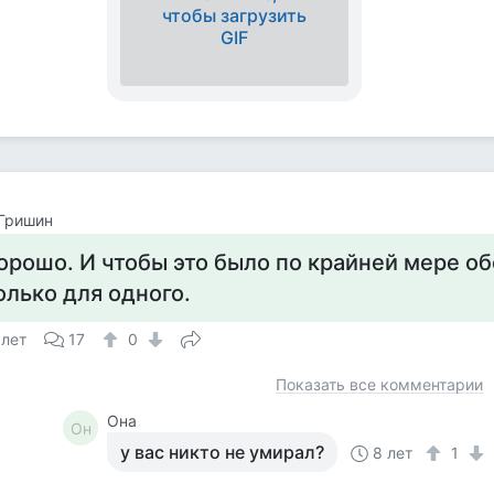
чтобы загрузить
GIF
Гришин
орошо. И чтобы это было по крайней мере об
олько для одного.
 лет
17
0
Показать все комментарии
Она
Он
у вас никто не умирал?
8 лет
1