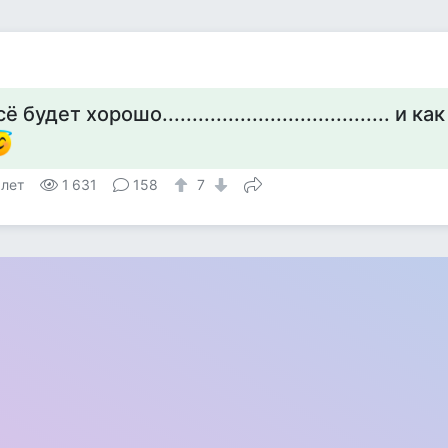
сё будет хорошо...................................... и
 лет
1 631
158
7