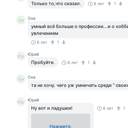
Только то,что сказал.
8 лет
1
Она
Он
умный всё больше о профессии...и о хобб
увлечением
8 лет
1
Юрий
Юр
Пробуйте.
8 лет
1
Она
Он
та не хочу. чего уж умничать среди " свои
Юрий
Юр
Ну вот и ладушки!
8 лет
1
Нажмите,