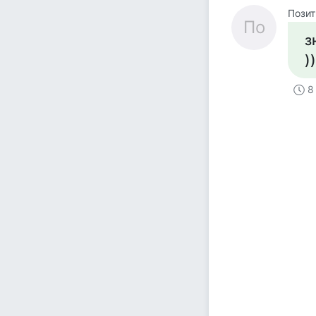
Позит
По
з
)
8