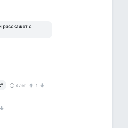
и расскажет с
х"
8 лет
1