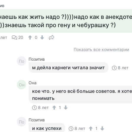
ив
наешь как жить надо ?))))надо как в анекдот
)))знаешь такой про гену и чебурашку ?)
 лет
20
0
Показать все комментарии
Позитив
По
м дейла карнеги читала значит
8 лет
Она
Он
кое что. у него всё больше советов. я хот
понимать
8 лет
1
Позитив
По
и как успехи
8 лет
1