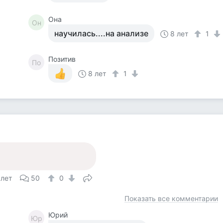
Она
Он
научилась....на анализе
8 лет
1
Позитив
По
8 лет
1
 лет
50
0
Показать все комментарии
Юрий
Юр