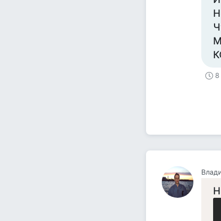
Н
Ч
М
К
8
Влад
​