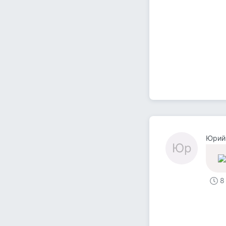
Юрий
Юр
8