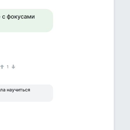
е с фокусами
1
ела научиться