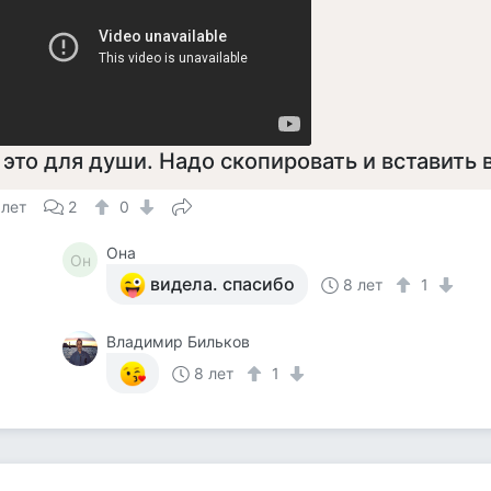
 это для души. Надо скопировать и вставить 
 лет
2
0
Она
Он
видела. спасибо
8 лет
1
Владимир Бильков
8 лет
1