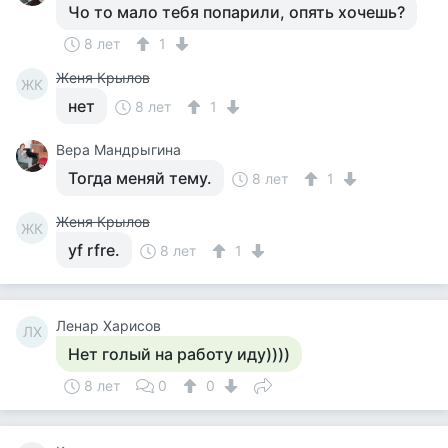
Чо то мало тебя попарили, опять хочешь?
8 лет
1
Женя Крылов
ЖК
нет
8 лет
1
Вера Мандрыгина
Тогда меняй тему.
8 лет
1
Женя Крылов
ЖК
yf rfre.
8 лет
1
Ленар Харисов
ЛХ
Нет голый на работу иду))))
8 лет
0
0