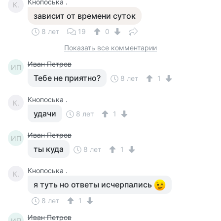
Кнопоська .
К.
зависит от времени суток
8 лет
19
0
Показать все комментарии
Иван Петров
ИП
Тебе не приятно?
8 лет
1
Кнопоська .
К.
удачи
8 лет
1
Иван Петров
ИП
ты куда
8 лет
1
Кнопоська .
К.
я туть но ответы исчерпались
8 лет
1
Иван Петров
ИП