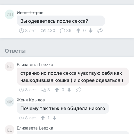
Иван Петров
ИП
Вы одеваетесь после секса?
8 лет
430
36
0
Ответы
Елизавета Leezka
ЕL
странно но после секса чувствую себя как
нашкодившая кошка ) и скорее одеваться )
8 лет
3
0
Женя Крылов
ЖК
Почему так тыж не обидела никого
8 лет
1
Елизавета Leezka
ЕL