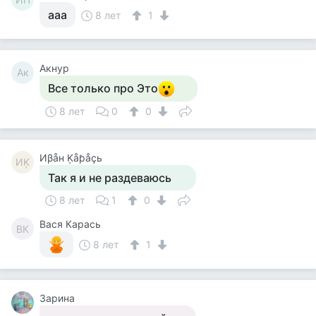
ааа
8 лет
1
Акнур
Ак
Все только про Это
8 лет
0
0
Иβåн Ķåƥåçь
ИĶ
Так я и не раздеваюсь
8 лет
1
0
Вася Карась
ВК
8 лет
1
Зарина