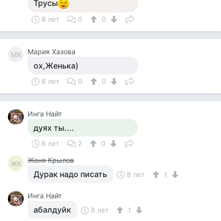
Трусы
8 лет
0
0
Мария Хазова
МХ
ох,Женька)
8 лет
0
0
Инга Найт
дуях ты....
8 лет
2
0
Женя Крылов
ЖК
Дурак надо писать
8 лет
1
Инга Найт
абалдуйк
8 лет
1