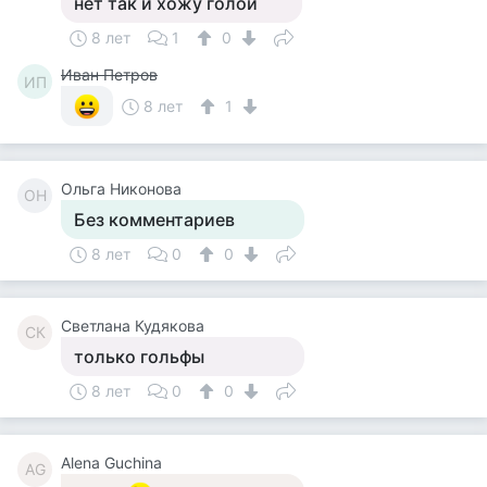
нет так и хожу голой
8 лет
1
0
Иван Петров
ИП
8 лет
1
Ольга Никонова
ОН
Без комментариев
8 лет
0
0
Светлана Кудякова
СК
только гольфы
8 лет
0
0
Alena Guchina
AG