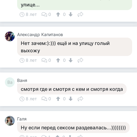
улице...
8 лет
0
0
Александр Капитанов
Нет зачем:):))) ещё и на улицу голый
выхожу
8 лет
0
0
Ваня
Ва
смотря где и смотря с кем и смотря когда
8 лет
0
0
Галя
Ну если перед сексом раздевалась...))))))))