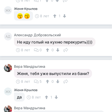
8 лет
1
0
Женя Крылов
ЖК
8 лет
1
Александр Добровольский
АД
Не иду голый на кухню перекурить))))
8 лет
0
0
Вера Мандрыгина
Женя, тебя уже выпустили из бани?
8 лет
5
0
Женя Крылов
ЖК
да
8 лет
1
Вера Мандрыгина