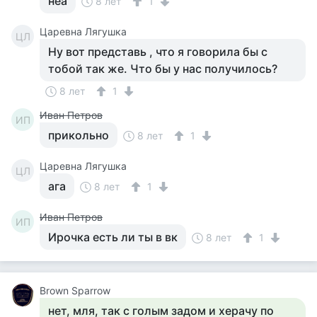
неа
8 лет
1
Царевна Лягушка
ЦЛ
Ну вот представь , что я говорила бы с
тобой так же. Что бы у нас получилось?
8 лет
1
Иван Петров
ИП
прикольно
8 лет
1
Царевна Лягушка
ЦЛ
ага
8 лет
1
Иван Петров
ИП
Ирочка есть ли ты в вк
8 лет
1
Brown Sparrow
нет, мля, так с голым задом и херачу по