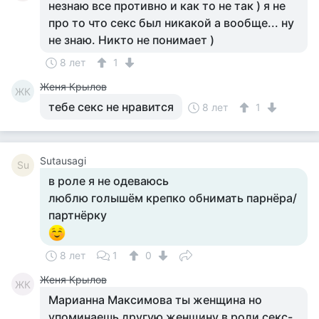
незнаю все противно и как то не так ) я не
про то что секс был никакой а вообще... ну
не знаю. Никто не понимает )
8 лет
1
Женя Крылов
ЖК
тебе секс не нравится
8 лет
1
Sutausagi
Su
в роле я не одеваюсь
люблю голышём крепко обнимать парнёра/
партнёрку
8 лет
1
0
Женя Крылов
ЖК
Марианна Максимова ты женщина но
упоминаешь другую женщину в роли секс-