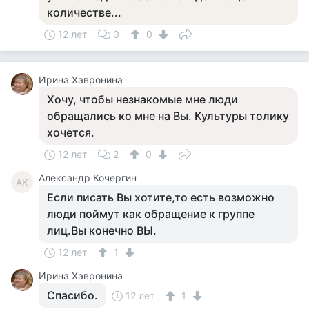
количестве...
12 лет
0
0
Ирина Хавронина
Хочу, чтобы незнакомые мне люди
обращались ко мне на Вы. Культуры толику
хочется.
12 лет
2
0
Александр Кочергин
АК
Если писать Вы хотите,то есть возможно
люди поймут как обращение к группе
лиц.Вы конечно ВЫ.
12 лет
1
Ирина Хавронина
Спасибо.
12 лет
1