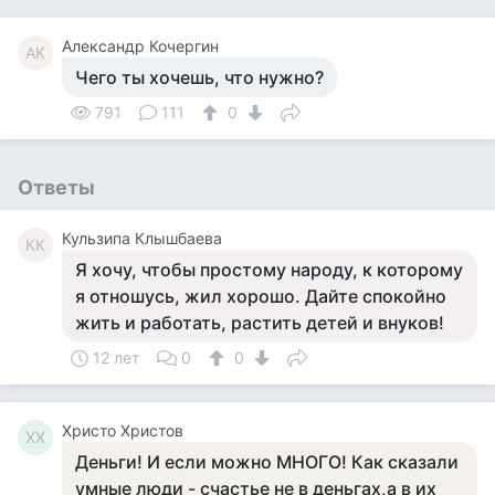
Александр Кочергин
АК
Чего ты хочешь, что нужно?
791
111
0
Ответы
Кульзипа Клышбаева
КК
Я хочу, чтобы простому народу, к которому
я отношусь, жил хорошо. Дайте спокойно
жить и работать, растить детей и внуков!
12 лет
0
0
Христо Христов
ХХ
Деньги! И если можно МНОГО! Как сказали
умные люди - счастье не в деньгах,а в их