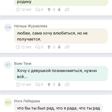
родину
12 лет
0
0
Наташа Журавлева
НЖ
любви, сама хочу влюбиться, но не
получается.
12 лет
0
0
Воин Тени
ВТ
Хочу с девушкой познакомиться, нужно
всё...
12 лет
0
0
Инга Лебедева
ИЛ
что бы ты был рад, что я рада, что ты рад