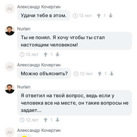
Александр Кочергин
АК
Удачи тебе в этом.
12 лет
1
Nurlan
Ты не понял. Я хочу чтобы ты стал
настоящим человеком!
12 лет
1
Александр Кочергин
АК
Можно объяснить?
12 лет
1
Nurlan
Я ответил на твой вопрос, ведь если у
человека все на месте, он такие вопросы не
задает...
12 лет
1
Александр Кочергин
АК