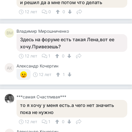
и решил да а мне потом что делать
12 лет
0
0
Владимир Мирошниченко
ВМ
Здесь на форуме есть такая Лена,вот ее
хочу.Привезешь?
12 лет
1
0
Александр Кочергин
АК
12 лет
1
***самая Счастливая***
то я хочу у меня есть.а чего нет значить
пока не нужно
12 лет
1
0
Александр Кочергин