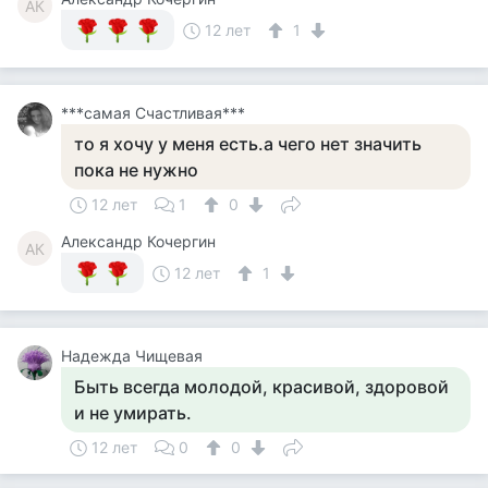
АК
12 лет
1
***самая Счастливая***
то я хочу у меня есть.а чего нет значить
пока не нужно
12 лет
1
0
Александр Кочергин
АК
12 лет
1
Надежда Чищевая
Быть всегда молодой, красивой, здоровой
и не умирать.
12 лет
0
0