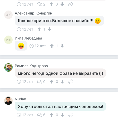
12 лет
2
0
Александр Кочергин
АК
Как же приятно.Большое спасибо!!!
12 лет
1
Инга Лебедева
ИЛ
12 лет
1
Рамиля Кадырова
много чего,в одной фразе не выразить)))
12 лет
0
0
Nurlan
Хочу чтобы стал настоящим человеком!
12 лет
6
0