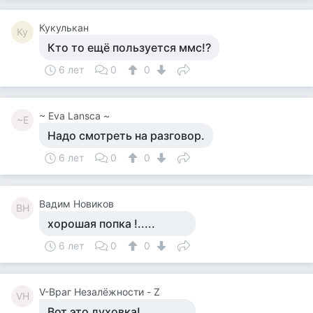
Кукулькан
Ку
Кто то ещё пользуется ммс!?
6 лет
0
0
~ Eva Lansca ~
~E
Надо смотреть на разговор.
6 лет
0
0
Вадим Новиков
ВН
хорошая попка !.....
6 лет
0
0
V-Враг Незалёжности - Z
VН
Вот это духовка!