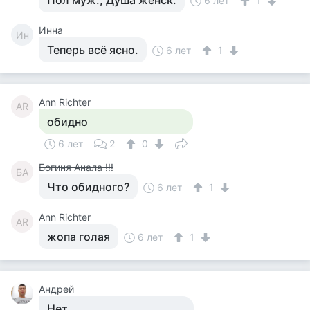
Пол муж., Душа женск.
6 лет
1
Инна
Ин
Теперь всё ясно.
6 лет
1
Ann Richter
AR
обидно
6 лет
2
0
Богиня Анала !!!
БА
Что обидного?
6 лет
1
Ann Richter
AR
жопа голая
6 лет
1
Андрей
Нет