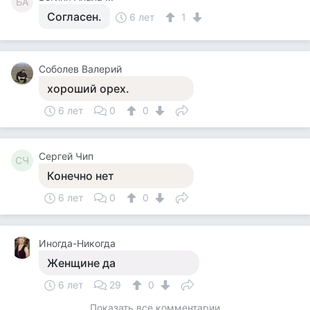
БА
Согласен.
6 лет
1
Соболев Валерий
хороший орех.
6 лет
0
0
Сергей Чип
СЧ
Конечно нет
6 лет
0
0
Иногда-Никогда
Женщине да
6 лет
29
0
Показать все комментарии