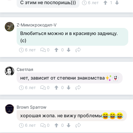
С этим не поспоришь)))
6 лет
1
Z-Мимокрокодил-V
Влюбиться можно и в красивую задницу.
(с)
6 лет
0
0
Светлая
нет, зависит от степени знакомства
6 лет
0
0
Brown Sparrow
хорошая жопа. не вижу проблемы
6 лет
0
0