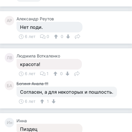
Александр Реутов
АР
Нет поди.
6 лет
0
0
Людмила Воткаленко
ЛВ
красота!
6 лет
1
0
Богиня Анала !!!
БА
Согласен, а для некоторых и пошлость.
6 лет
1
Инна
Ин
Пиздец