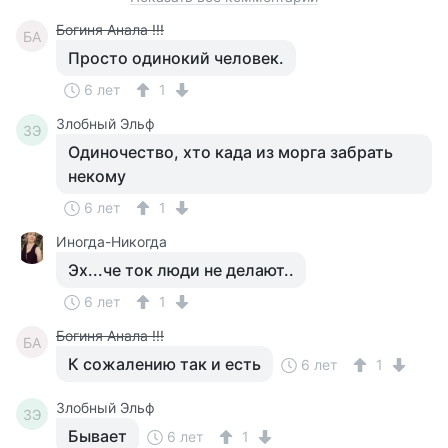
Богиня Анала !!!
БА
Просто одинокий человек.
6 лет
1
Злобный Эльф
ЗЭ
Одиночество, хто када из морга забрать
некому
6 лет
1
Иногда-Никогда
Эх...че ток люди не делают..
6 лет
1
Богиня Анала !!!
БА
К сожалению так и есть
6 лет
1
Злобный Эльф
ЗЭ
Бывает
6 лет
1