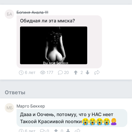
Богиня Анала !!!
БА
Обидная ли эта ммска?
6 лет
177
20
2
Ответы
Mарго Беккер
MБ
Дааа и Оочень, потомуу, что у НАС неет
Такоой Красиивой поопки
6 лет
0
0