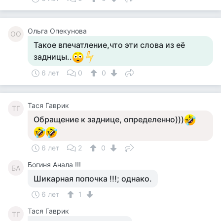
Ольга Опекунова
ОО
Такое впечатление,что эти слова из её
задницы..
6 лет
0
0
Тася Гаврик
ТГ
Обращение к заднице, определенно)))
6 лет
2
0
Богиня Анала !!!
БА
Шикарная попочка !!!; однако.
6 лет
1
Тася Гаврик
ТГ