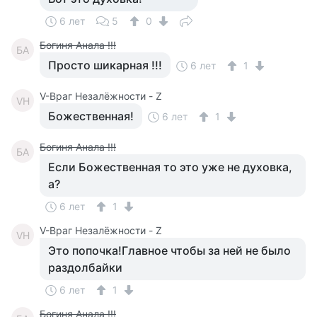
6 лет
5
0
Богиня Анала !!!
БА
Просто шикарная !!!
6 лет
1
V-Враг Незалёжности - Z
VН
Божественная!
6 лет
1
Богиня Анала !!!
БА
Если Божественная то это уже не духовка,
а?
6 лет
1
V-Враг Незалёжности - Z
VН
Это попочка!Главное чтобы за ней не было
раздолбайки
6 лет
1
Богиня Анала !!!