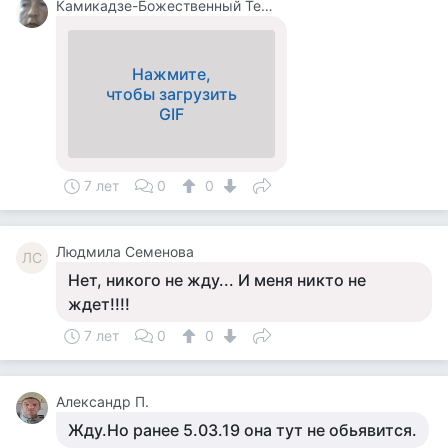
Камикадзе-Божественный Теплый Ветерок
Нажмите,
чтобы загрузить
GIF
7 лет
0
0
Людмила Семенова
ЛС
Нет, никого не жду... И меня никто не
ждет!!!!
7 лет
0
0
Александр П.
Жду.Но ранее 5.03.19 она тут не обьявится.