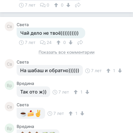
7 лет
0
0
Света
Св
Чай дело не твоё))))))))))
7 лет
24
0
Показать все комментарии
Света
Св
На шабаш и обратно))))))
7 лет
1
Вредина
Вр
Так ото ж))
7 лет
1
Света
Св
7 лет
1
Вредина
Вр