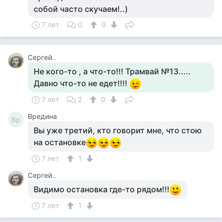
собой часто скучаем!..)
7 лет
0
0
Сергей..
Не кого-то , а что-то!!! Трамвай №13.....
Давно что-то не едет!!!!
7 лет
2
0
Вредина
Вр
Вы уже третий, кто говорит мне, что стою
на остановке
7 лет
1
Сергей..
Видимо остановка где-то рядом!!!
7 лет
1