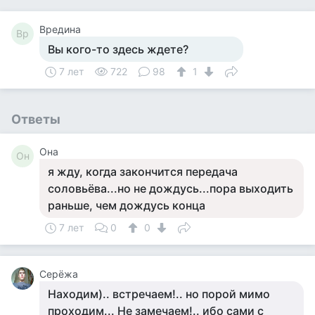
Вредина
Вр
Вы кого-то здесь ждете?
7 лет
722
98
1
Ответы
Она
Он
я жду, когда закончится передача
соловьёва...но не дождусь...пора выходить
раньше, чем дождусь конца
7 лет
0
0
Серёжа
Находим).. встречаем!.. но порой мимо
проходим... Не замечаем!.. ибо сами с