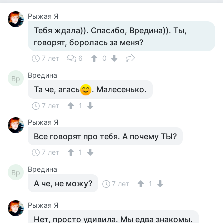
Рыжая Я
Тебя ждала)). Спасибо, Вредина)). Ты,
говорят, боролась за меня?
7 лет
6
0
Вредина
Вр
Та че, агась
. Малесенько.
7 лет
1
Рыжая Я
Все говорят про тебя. А почему ТЫ?
7 лет
1
Вредина
Вр
А че, не можу?
7 лет
1
Рыжая Я
Нет, просто удивила. Мы едва знакомы.