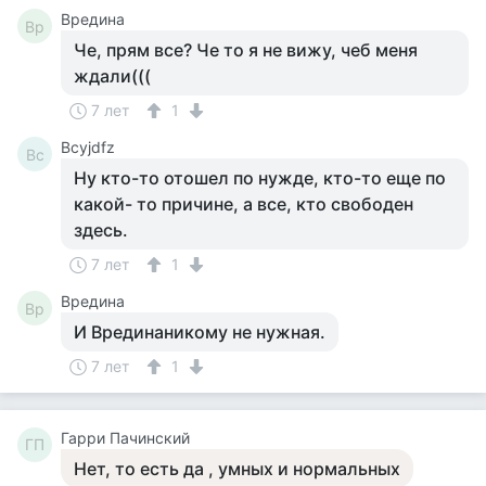
Вредина
Вр
Че, прям все? Че то я не вижу, чеб меня
ждали(((
7 лет
1
Bcyjdfz
Bc
Ну кто-то отошел по нужде, кто-то еще по
какой- то причине, а все, кто свободен
здесь.
7 лет
1
Вредина
Вр
И Врединаникому не нужная.
7 лет
1
Гарри Пачинский
ГП
Нет, то есть да , умных и нормальных