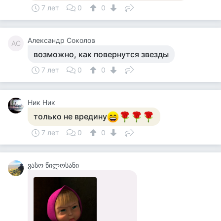
7 лет
0
0
Александр Соколов
АС
возможно, как повернутся звезды
7 лет
0
0
Ник Ник
только не вредину
7 лет
0
0
ვასო წილოსანი