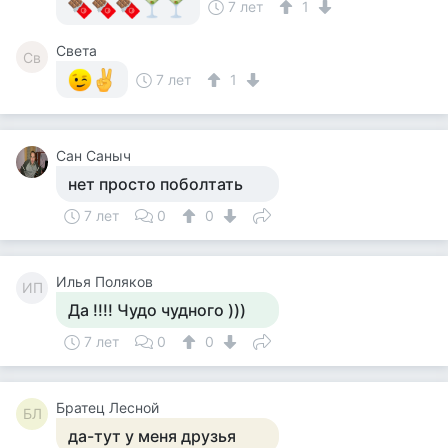
7 лет
1
Света
Св
7 лет
1
Сан Саныч
нет просто поболтать
7 лет
0
0
Илья Поляков
ИП
Да !!!! Чудо чудного )))
7 лет
0
0
Братец Лесной
БЛ
да-тут у меня друзья