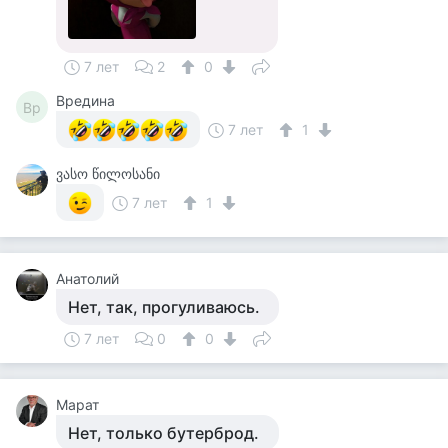
7 лет
2
0
Вредина
Вр
7 лет
1
ვასო წილოსანი
7 лет
1
Анатолий
Нет, так, прогуливаюсь.
7 лет
0
0
Марат
Нет, только бутерброд.