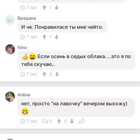
7 лет
1
Вредина
Вр
И че. Понравилася ты мне чейто.
7 лет
1
Nino
Если осень в седых облака....это я по
тебе скучаю..
7 лет
2
Алёна
нет, просто "на лавочку" вечером выхожу)
7 лет
0
0