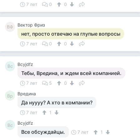
7 лет
0
0
Вектор Фриз
ВФ
нет, просто отвечаю на глупые вопросы
7 лет
0
0
Bcyjdfz
Bc
Тебы, Вредина, и ждем всей компанией.
7 лет
5
0
Вредина
Вр
Да нуууу? А хто в компании?
7 лет
1
Bcyjdfz
Bc
Все обсуждайцы.
7 лет
1