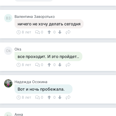
Валентина Заворотько
ВЗ
ничего не хочу делать сегодня
8 лет
0
0
Оks
Оk
все проходит. И это пройдет..
8 лет
0
0
Надежда Осокина
Вот и ночь пробежала.
8 лет
0
0
Анна
Ан