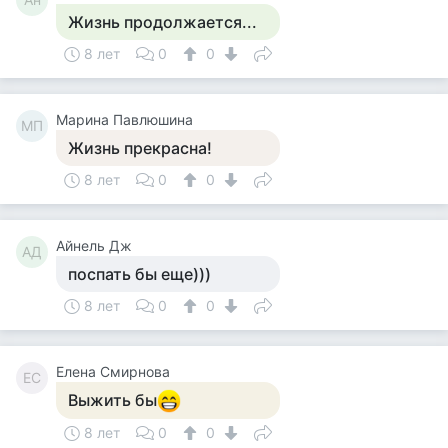
Жизнь продолжается...
8 лет
0
0
Марина Павлюшина
МП
Жизнь прекрасна!
8 лет
0
0
Айнель Дж
АД
поспать бы еще)))
8 лет
0
0
Елена Смирнова
ЕС
Выжить бы
8 лет
0
0