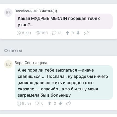
Влюбленный В Жизнь)))
ВВ
Какая МУДРЫЕ МЫСЛИ посещал тебя с
утро?..
8 лет
160
13
0
Ответы
Вера Свежинцева
ВС
А не пора ли тебе выспаться --иначе
свалишься.... Поспала , ну вроде бы ничего
,можно дальше жить и сердце тоже
сказало ---спасибо , а то бы ты у меня
загремела бы в больницу
8 лет
0
0