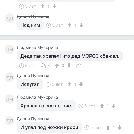
5 лет
1
Дарья Пушкова
ДП
Над ним
5 лет
1
Людмила Мухорина
ЛМ
Деда так храпел! что дед МОРОЗ сбежал.
5 лет
3
0
Дарья Пушкова
ДП
Испугал
5 лет
1
Людмила Мухорина
ЛМ
Храпел на все легкие.
5 лет
1
Дарья Пушкова
ДП
И упал под ножки крохи
5 лет
1