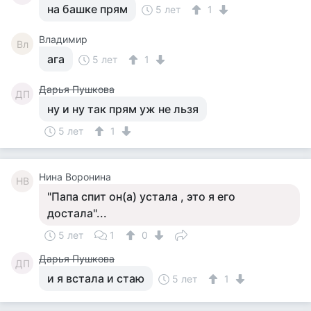
на башке прям
5 лет
1
Владимир
Вл
ага
5 лет
1
Дарья Пушкова
ДП
ну и ну так прям уж не льзя
5 лет
1
Нина Воронина
НВ
"Папа спит он(а) устала , это я его
достала"...
5 лет
1
0
Дарья Пушкова
ДП
и я встала и стаю
5 лет
1