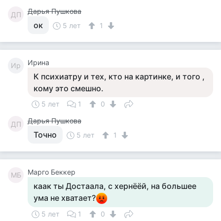
Дарья Пушкова
ДП
ок
5 лет
1
Ирина
Ир
К психиатру и тех, кто на картинке, и того ,
кому это смешно.
5 лет
1
0
Дарья Пушкова
ДП
Точно
5 лет
1
Марго Беккер
МБ
каак ты Достаала, с хернёёй, на большее
ума не хватает?
5 лет
1
0