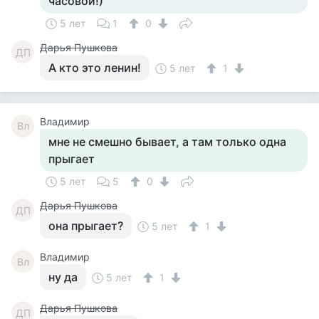
часовой!)
5 лет
1
0
Дарья Пушкова
ДП
А кто это ленин!
5 лет
1
Владимир
Вл
мне не смешно бывает, а там только одна
прыгает
5 лет
5
0
Дарья Пушкова
ДП
она прыгает?
5 лет
1
Владимир
Вл
ну да
5 лет
1
Дарья Пушкова
ДП