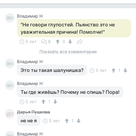
Владимир Н
ВН
"Не говори глупостей. Пьянство это не
уважительная причина! Помолчи!"
5 лет
8
0
Показать все комментарии
Владимир Н
ВН
Это ты такая шалунишка?
5 лет
1
Владимир Н
ВН
Ты где живёшь? Почему не спишь? Пора!
5 лет
1
Дарья Пушкова
ДП
не не я
5 лет
1
Владимир Н
ВН