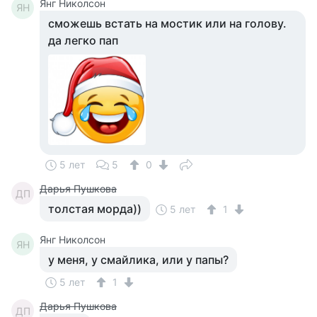
Янг Николсон
ЯН
сможешь встать на мостик или на голову.
да легко пап
5 лет
5
0
Дарья Пушкова
ДП
толстая морда))
5 лет
1
Янг Николсон
ЯН
у меня, у смайлика, или у папы?
5 лет
1
Дарья Пушкова
ДП