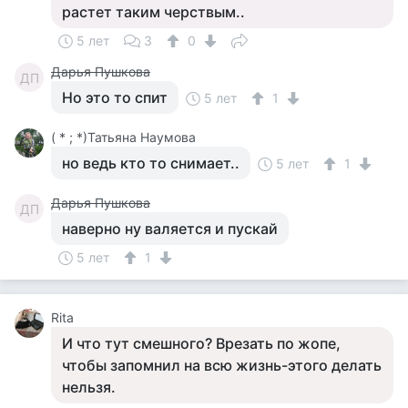
растет таким черствым..
5 лет
3
0
Дарья Пушкова
ДП
Но это то спит
5 лет
1
( * ; *)Татьяна Наумова
но ведь кто то снимает..
5 лет
1
Дарья Пушкова
ДП
наверно ну валяется и пускай
5 лет
1
Rita
И что тут смешного? Врезать по жопе,
чтобы запомнил на всю жизнь-этого делать
нельзя.