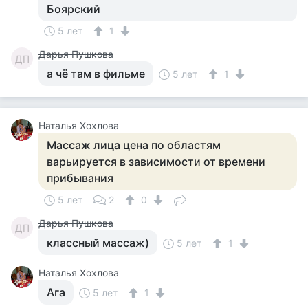
Боярский
5 лет
1
Дарья Пушкова
ДП
а чё там в фильме
5 лет
1
Наталья Хохлова
Массаж лица цена по областям
варьируется в зависимости от времени
прибывания
5 лет
2
0
Дарья Пушкова
ДП
классный массаж)
5 лет
1
Наталья Хохлова
Ага
5 лет
1