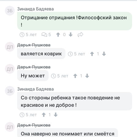
Зинаида Бадяева
ЗБ
Отрицание отрицания !Философский закон
!
5 лет
5
0
Дарья Пушкова
ДП
валяется коврик
5 лет
1
Дарья Пушкова
ДП
Ну может
5 лет
1
Зинаида Бадяева
ЗБ
Со стороны ребенка такое поведение не
красивое и не доброе !
5 лет
1
Дарья Пушкова
ДП
Она наверно не понимает или смеётся