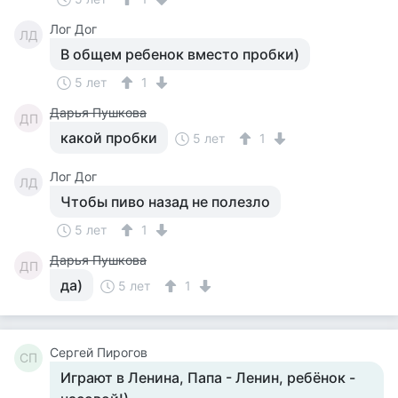
Лог Дог
ЛД
В общем ребенок вместо пробки)
5 лет
1
Дарья Пушкова
ДП
какой пробки
5 лет
1
Лог Дог
ЛД
Чтобы пиво назад не полезло
5 лет
1
Дарья Пушкова
ДП
да)
5 лет
1
Сергей Пирогов
СП
Играют в Ленина, Папа - Ленин, ребёнок -