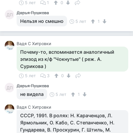
5 лет
1
0
Дарья Пушкова
ДП
Нельзя но смешно
5 лет
1
Вадя С Хитровки
Почему-то, вспоминается аналогичный
эпизод из к/ф "Чокнутые" ( реж. А.
Сурикова )
5 лет
3
0
Дарья Пушкова
ДП
не видела
5 лет
1
Вадя С Хитровки
СССР, 1991. В ролях: Н. Караченцов, Л.
Ярмольник, О. Кабо, С. Степанченко, Н.
Гундарева, В. Проскурин, Г. Штиль, М.