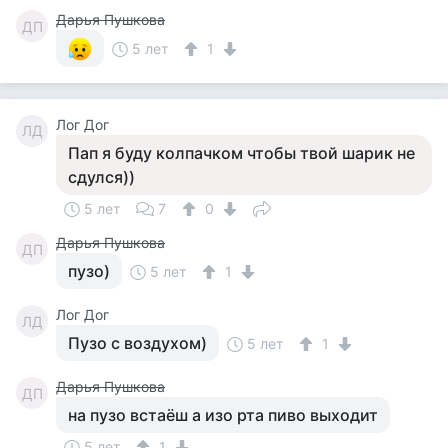
Дарья Пушкова
ДП
5 лет
1
Лог Дог
ЛД
Пап я буду колпачком чтобы твой шарик не
сдулся))
5 лет
7
0
Дарья Пушкова
ДП
пузо)
5 лет
1
Лог Дог
ЛД
Пузо с воздухом)
5 лет
1
Дарья Пушкова
ДП
на пузо встаёш а изо рта пиво выходит
5 лет
1