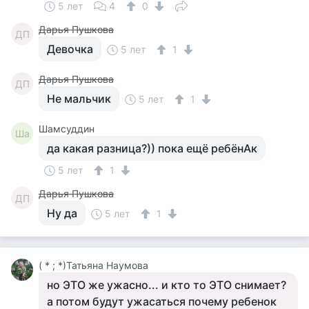
5 лет
4
0
Дарья Пушкова
ДП
Девочка
5 лет
1
Дарья Пушкова
ДП
Не мальчик
5 лет
1
Шамсуддин
Ша
да какая разница?)) пока ещё ребёнАк
5 лет
1
Дарья Пушкова
ДП
Ну да
5 лет
1
( * ; *)Татьяна Наумова
но ЭТО же ужасно... и кто то ЭТО снимает?
а потом будут ужасаться почему ребенок