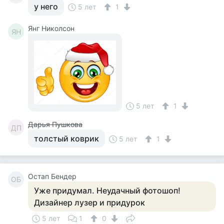
у него
5 лет
1
Янг Николсон
ЯН
5 лет
1
Дарья Пушкова
ДП
толстый коврик
5 лет
1
Остап Бендер
ОБ
Уже придумал. Неудачный фотошоп!
Дизайнер лузер и придурок
5 лет
1
0