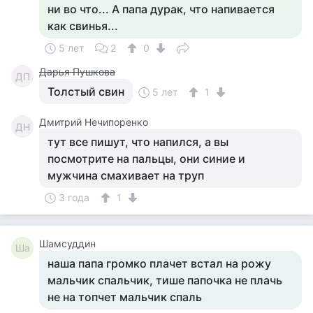
ни во что... А папа дурак, что напивается
как свинья...
5 лет
2
0
Дарья Пушкова
ДП
Толстый свин
5 лет
1
Дмитрий Нечипоренко
ДН
тут все пишут, что напился, а вы
посмотрите на пальцы, они синие и
мужчина смахивает на труп
3 года
1
Шамсуддин
Ша
наша папа громко плачет встал на рожу
мальчик спальчик, тише папочка не плачь
не на топчет мальчик спаль