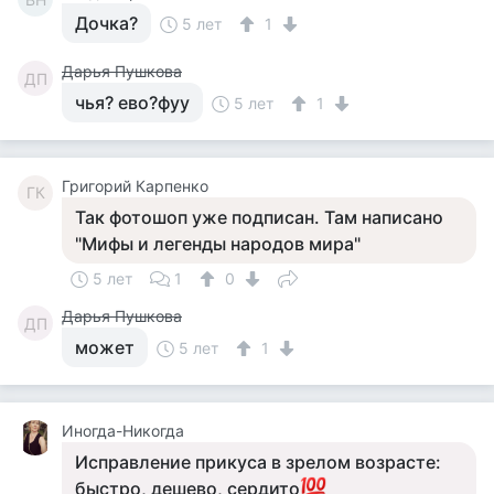
Дочка?
5 лет
1
Дарья Пушкова
ДП
чья? ево?фуу
5 лет
1
Григорий Карпенко
ГК
Так фотошоп уже подписан. Там написано
"Мифы и легенды народов мира"
5 лет
1
0
Дарья Пушкова
ДП
может
5 лет
1
Иногда-Никогда
Исправление прикуса в зрелом возрасте:
быстро, дешево, сердито