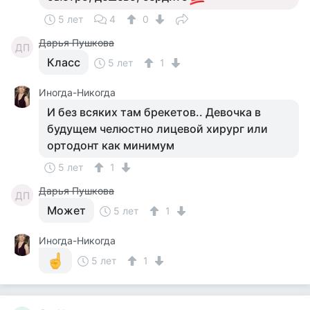
5 лет
4
0
Дарья Пушкова
ДП
Класс
5 лет
1
Иногда-Никогда
И без всяких там брекетов.. Девочка в
будущем челюстно лицевой хирург или
ортодонт как минимум
5 лет
1
Дарья Пушкова
ДП
Может
5 лет
1
Иногда-Никогда
5 лет
1