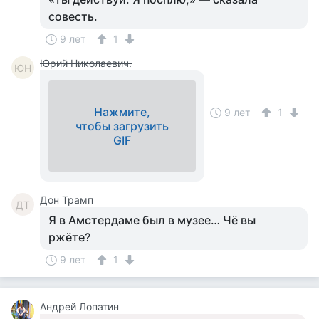
совесть.
9 лет
1
Юрий Николаевич.
ЮН
Нажмите,
9 лет
1
чтобы загрузить
GIF
Дон Трамп
ДТ
Я в Амстердаме был в музее… Чё вы
ржёте?
9 лет
1
Андрей Лопатин