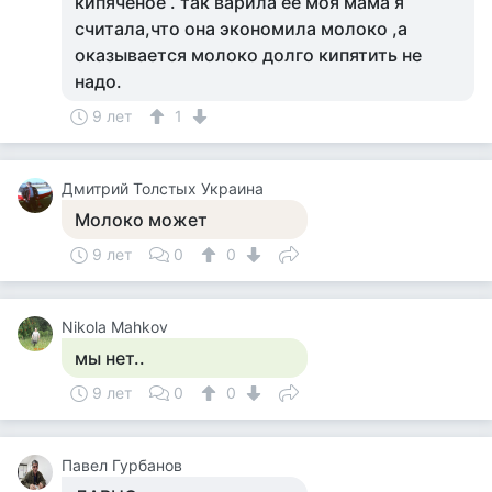
кипячёное . так варила её моя мама я
считала,что она экономила молоко ,а
оказывается молоко долго кипятить не
надо.
9 лет
1
Дмитрий Толстых Украина
Молоко может
9 лет
0
0
Nikola Mahkov
мы нет..
9 лет
0
0
Павел Гурбанов