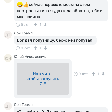
сейчас первые классы на этом
построены.типа :туда сюда обратно,тебе и
мне приятно
9 лет
1
Дон Трамп
ДТ
Бог дал попутчицу, бес-с ней попутал!
9 лет
1
Юрий Николаевич.
ЮН
Нажмите,
9 лет
1
чтобы загрузить
GIF
Дон Трамп
ДТ
«Ты действуй. Я посплю,» — сказала