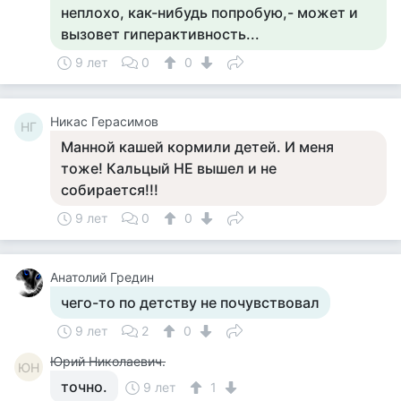
неплохо, как-нибудь попробую,- может и
вызовет гиперактивность...
9 лет
0
0
Никас Герасимов
НГ
Манной кашей кормили детей. И меня
тоже! Кальцый НЕ вышел и не
собирается!!!
9 лет
0
0
Анатолий Гредин
чего-то по детству не почувствовал
9 лет
2
0
Юрий Николаевич.
ЮН
точно.
9 лет
1