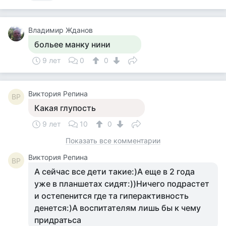
Владимир Жданов
больее манку нини
9 лет
0
0
Виктория Репина
ВР
Какая глупость
9 лет
10
0
Показать все комментарии
Виктория Репина
ВР
А сейчас все дети такие:)А еще в 2 года
уже в планшетах сидят:))Ничего подрастет
и остепенится где та гиперактивность
денется:)А воспитателям лишь бы к чему
придратьса