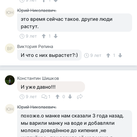
Юрий Николаевич.
ЮН
это время сейчас такое. другие люди
растут.
9 лет
1
Виктория Репина
ВР
И что с них вырастет?:)
9 лет
1
Константин Шишков
И уже давно!!!
9 лет
1
0
Юрий Николаевич.
ЮН
похоже.о манке нам сказали 3 года назад.
мы варили манку на воде и добавляли
молоко доведённое до кипения ,не