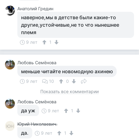
Анатолий Гредин
наверное,мы в детстве были какие-то
другие,устойчивые,не то что нынешнее
племя
9 лет
1
Любовь Семёнова
меньше читайте новомодную ахинею
9 лет
10
0
Показать все комментарии
Любовь Семёнова
да уж
9 лет
1
Юрий Николаевич.
ЮН
да.
9 лет
1