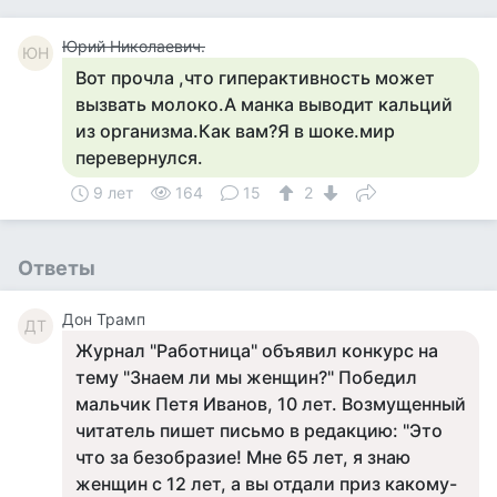
Юрий Николаевич.
ЮН
Вот прочла ,что гиперактивность может
вызвать молоко.А манка выводит кальций
из организма.Как вам?Я в шоке.мир
перевернулся.
9 лет
164
15
2
Ответы
Дон Трамп
ДТ
Журнал "Работница" объявил конкурс на
тему "Знаем ли мы женщин?" Победил
мальчик Петя Иванов, 10 лет. Возмущенный
читатель пишет письмо в редакцию: "Это
что за безобразие! Мне 65 лет, я знаю
женщин с 12 лет, а вы отдали приз какому-