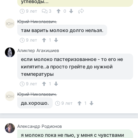
углеводы...
9 лет
3
0
Юрий Николаевич.
ЮН
там варить молоко долго нельзя.
9 лет
1
Аликпер Агакишиев
если молоко пастеризованное - то его не
кипятите..а просто грейте до нужной
температуры
9 лет
1
Юрий Николаевич.
ЮН
да.хорошо.
9 лет
1
Александр Родионов
я молоко пока не пью, у меня с чувствами