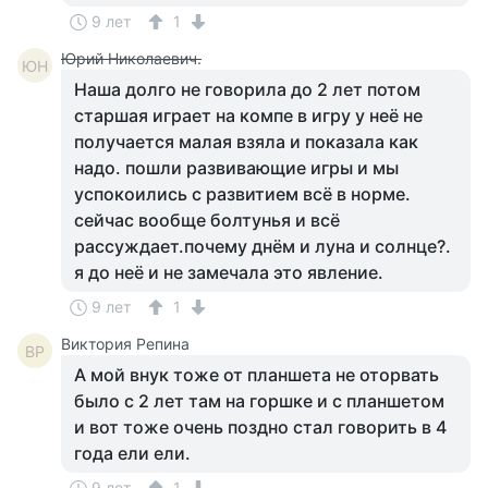
9 лет
1
Юрий Николаевич.
ЮН
Наша долго не говорила до 2 лет потом
старшая играет на компе в игру у неё не
получается малая взяла и показала как
надо. пошли развивающие игры и мы
успокоились с развитием всё в норме.
сейчас вообще болтунья и всё
рассуждает.почему днём и луна и солнце?.
я до неё и не замечала это явление.
9 лет
1
Виктория Репина
ВР
А мой внук тоже от планшета не оторвать
было с 2 лет там на горшке и с планшетом
и вот тоже очень поздно стал говорить в 4
года ели ели.
9 лет
1