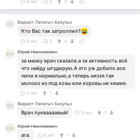
9 лет
0
0
Видмет Лапатыч Бизульо
ВЛ
Кто Вас так затроллил?
9 лет
3
0
Юрий Николаевич.
ЮН
за манку врач сказала.а за активность всё
что найду штудирую.А это уж добило.все
пили и нормально,а теперь низзя.так
молоко из под козы или коровы.не химия.
9 лет
1
Видмет Лапатыч Бизульо
ВЛ
Врач лукваааавый!
9 лет
1
Юрий Николаевич.
ЮН
ага.
9 лет
1