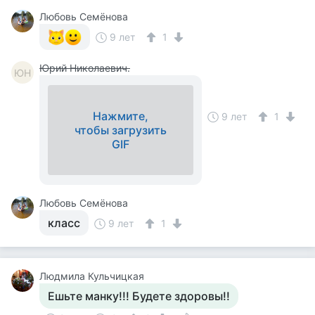
Любовь Семёнова
9 лет
1
Юрий Николаевич.
ЮН
Нажмите,
9 лет
1
чтобы загрузить
GIF
Любовь Семёнова
класс
9 лет
1
Людмила Кульчицкая
Ешьте манку!!! Будете здоровы!!