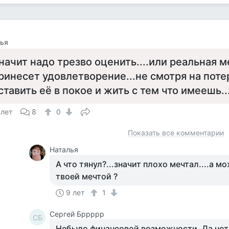
ья
начит надо трезво оценить....или реальная ме
ринесет удовлетворение...не смотря на потер
ставить её в покое и жить с тем что имеешь...
 лет
8
0
Показать все комментарии
Наталья
А что тянул?...значит плохо мечтал....а м
твоей мечтой ?
9 лет
1
Сергей Бррррр
СБ
Небыло финансовой возможности. Да нет, 