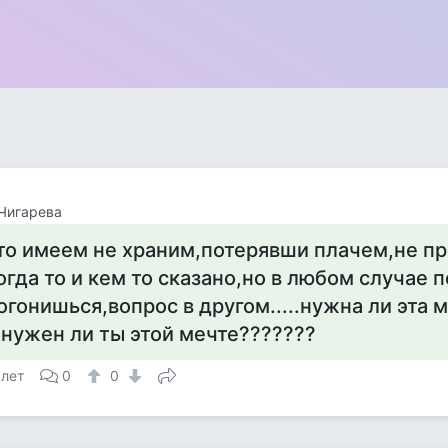
Чигарева
то имеем не храним,потерявши плачем,не пр
огда то и кем то сказано,но в любом случае 
огонишься,вопрос в другом.....нужна ли эта 
 нужен ли ты этой мечте???????
 лет
0
0