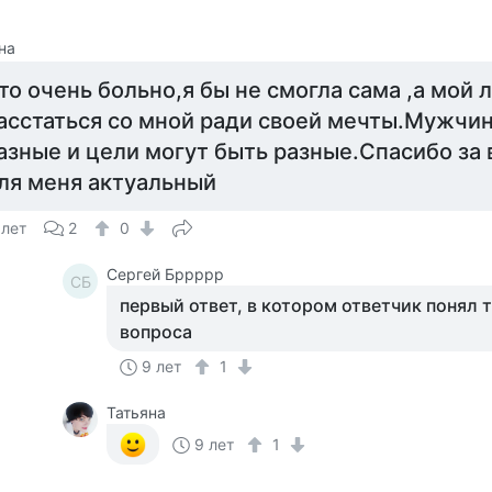
на
то очень больно,я бы не смогла сама ,а мой
асстаться со мной ради своей мечты.Мужч
азные и цели могут быть разные.Спасибо за 
ля меня актуальный
 лет
2
0
Сергей Бррррр
СБ
первый ответ, в котором ответчик понял 
вопроса
9 лет
1
Татьяна
9 лет
1