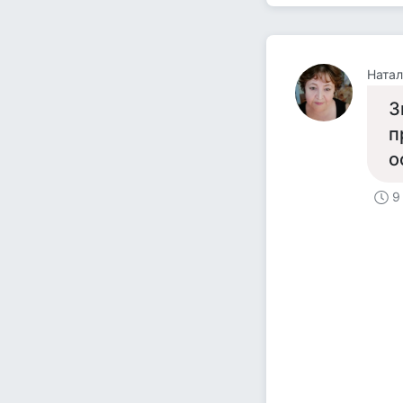
Натал
З
п
о
9