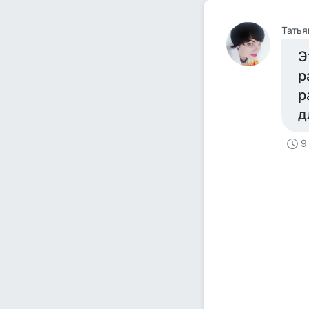
Татья
Э
р
р
д
9