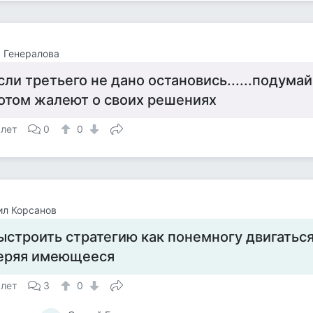
 Генералова
сли третьего не дано остановись......подумай
отом жалеют о своих решениях
 лет
0
0
ил Корсанов
ыстроить стратегию как понемногу двигаться
еряя имеющееся
 лет
3
0