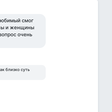
 любимый смог
ины и женщины
вопрос очень
так близко суть