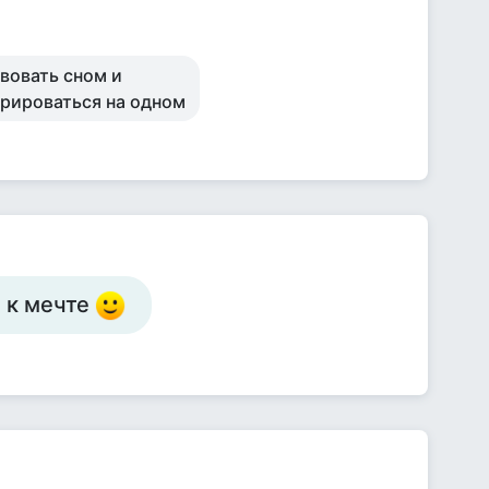
вовать сном и
трироваться на одном
е к мечте