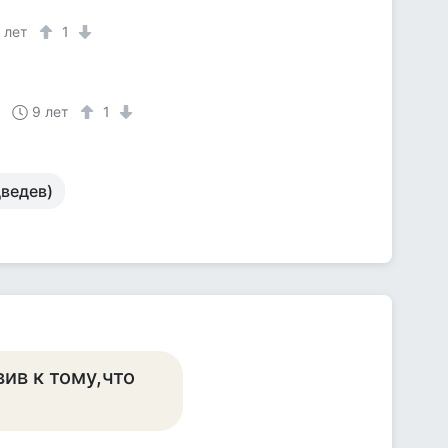
 лет
1
9 лет
1
дведев)
ив к тому,что