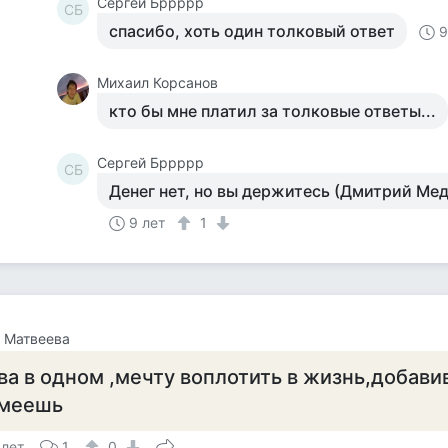
Сергей Бррррр
СБ
спасибо, хоть один толковый ответ
9
Михаил Корсанов
кто бы мне платил за толковые ответы...
Сергей Бррррр
СБ
Денег нет, но вы держитесь (Дмитрий Ме
9 лет
1
 Матвеева
ва в одном ,мечту воплотить в жизнь,добавив
меешь
 лет
1
0