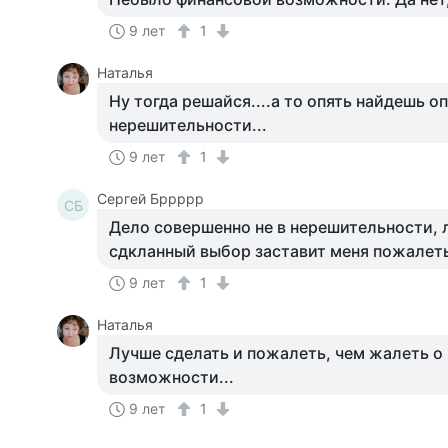
9 лет
1
Наталья
Ну тогда решайся....а то опять найдешь о
нерешительности...
9 лет
1
Сергей Бррррр
СБ
Дело совершенно не в нерешительности,
сдкланный выбор заставит меня пожалеть
9 лет
1
Наталья
Лучше сделать и пожалеть, чем жалеть о
возможности...
9 лет
1