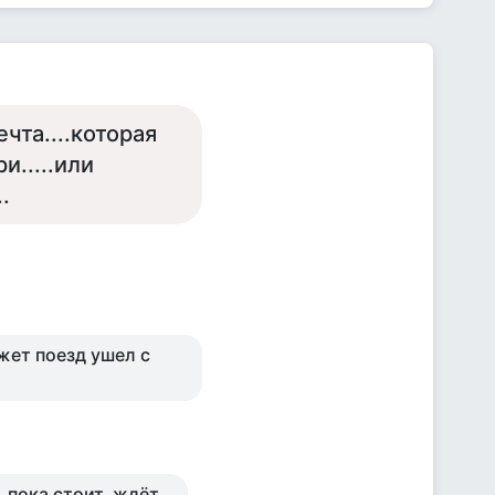
чта....которая
и.....или
.
ожет поезд ушел с
пока стоит, ждёт...