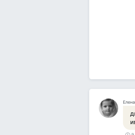
Елена
д
и
9