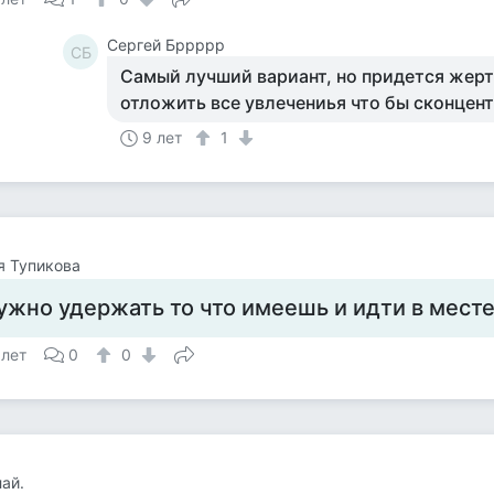
Сергей Бррррр
СБ
Самый лучший вариант, но придется жерт
отложить все увлечениья что бы сконцен
9 лет
1
я Тупикова
ужно удержать то что имеешь и идти в мест
 лет
0
0
ай.