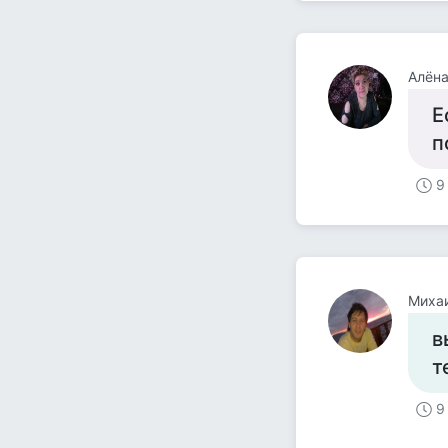
Алёна
Е
п
9
Миха
в
т
9