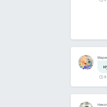
Мари
н
9
Никол