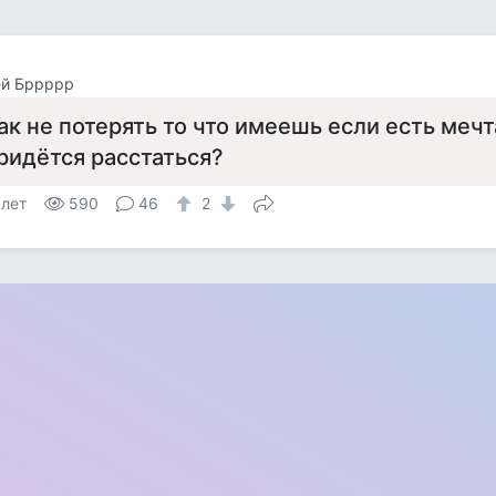
ей Бррррр
ак не потерять то что имеешь если есть мечт
ридётся расстаться?
 лет
590
46
2