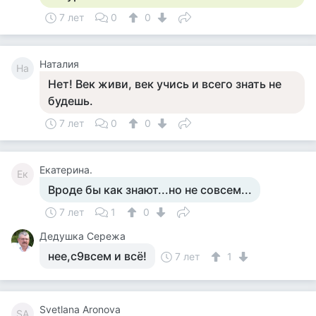
7 лет
0
0
Наталия
На
Нет! Век живи, век учись и всего знать не
будешь.
7 лет
0
0
Екатерина.
Ек
Вроде бы как знают...но не совсем...
7 лет
1
0
Дедушка Сережа
нее,с9всем и всё!
7 лет
1
Svetlana Aronova
SA