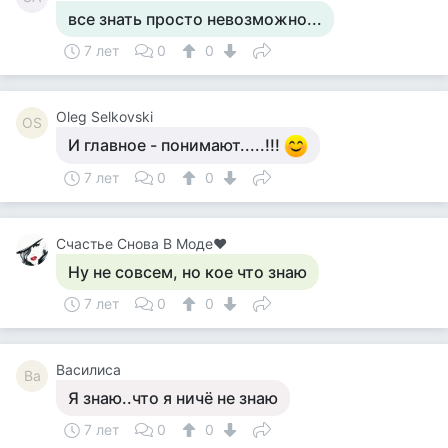
все знать просто невозможно...
7 лет
0
0
Oleg Selkovski
OS
И главное - понимают.....!!!
7 лет
0
0
Счастье Снова В Моде❤
Ну не совсем, но кое что знаю
7 лет
0
0
Василиса
Ва
Я знаю..что я ничё не знаю
7 лет
0
0