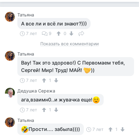
Татьяна
А все ли и всё ли знают?)))
7 лет
9
0
Показать все комментарии
Татьяна
Вау! Так это здорово!) С Первомаем тебя,
Сергей! Мир! Труд! МАЙ!
))
7 лет
1
Дедушка Сережа
ага,взаимн0..и жувачка еще!
7 лет
1
Татьяна
Прости.... забыла))))
7 лет
1