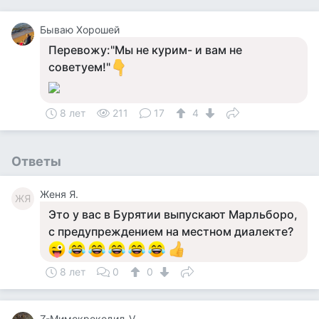
Бываю Хорошей
Перевожу:"Мы не курим- и вам не
советуем!"
8 лет
211
17
4
Ответы
Женя Я.
ЖЯ
Это у вас в Бурятии выпускают Марльборо,
с предупреждением на местном диалекте?
8 лет
0
0
Z-Мимокрокодил-V