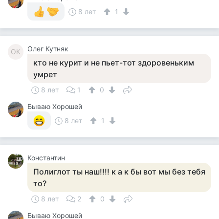
8 лет
1
Олег Кутняк
ОК
кто не курит и не пьет-тот здоровеньким
умрет
8 лет
1
0
Бываю Хорошей
8 лет
1
Константин
Полиглот ты наш!!!! к а к бы вот мы без тебя
то?
8 лет
2
0
Бываю Хорошей