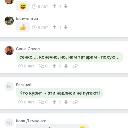
8 лет
1
Константин
8 лет
1
Саша Сокол
сенкс..., конечно, но, нам татарам - похую...
8 лет
0
0
Евгений
Ев
Кто курит ~ эти надписи не пугают!
8 лет
0
0
Коля Демченко
КД