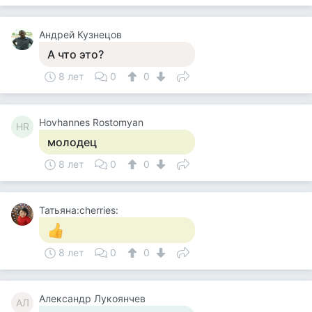
Андрей Кузнецов
А что это?
8 лет
0
0
Hovhannes Rostomyan
HR
молодец
8 лет
0
0
Татьяна:cherries:
8 лет
0
0
Александр Лукоянчев
АЛ