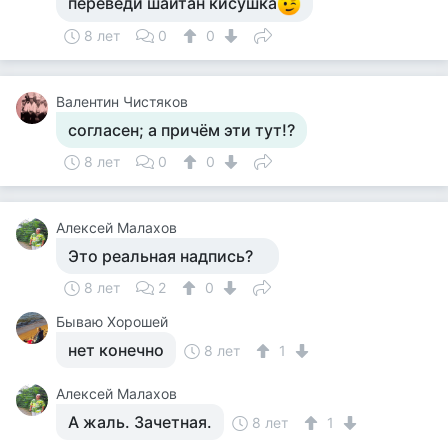
переведи шайтан кисушка
8 лет
0
0
Валентин Чистяков
согласен; а причём эти тут!?
8 лет
0
0
Алексей Малахов
Это реальная надпись?
8 лет
2
0
Бываю Хорошей
нет конечно
8 лет
1
Алексей Малахов
А жаль. Зачетная.
8 лет
1