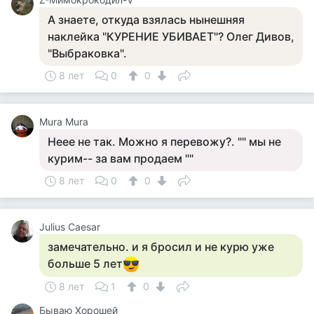
А знаете, откуда взялась нынешняя
наклейка "КУРЕНИЕ УБИВАЕТ"? Олег Дивов,
"Выбраковка".
8 лет
0
0
Mura Mura
Неее не так. Можно я перевожу?. "" мы не
курим-- за вам продаем ""
8 лет
0
0
Julius Caesar
замечательно. и я бросил и не курю уже
больше 5 лет
8 лет
1
0
Бываю Хорошей