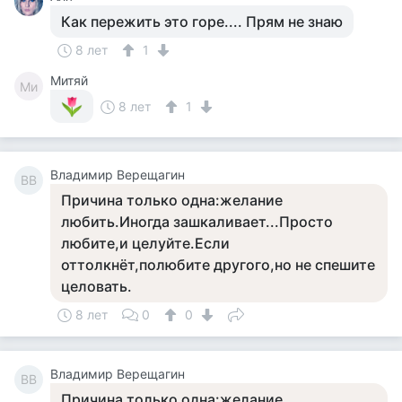
Как пережить это горе.... Прям не знаю
8 лет
1
Митяй
Ми
8 лет
1
Владимир Верещагин
ВВ
Причина только одна:желание
любить.Иногда зашкаливает...Просто
любите,и целуйте.Если
оттолкнёт,полюбите другого,но не спешите
целовать.
8 лет
0
0
Владимир Верещагин
ВВ
Причина только одна:желание