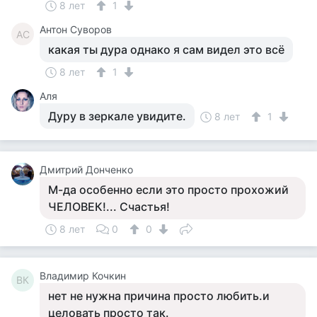
8 лет
1
Антон Суворов
АС
какая ты дура однако я сам видел это всё
8 лет
1
Аля
Дуру в зеркале увидите.
8 лет
1
Дмитрий Донченко
М-да особенно если это просто прохожий
ЧЕЛОВЕК!... Счастья!
8 лет
0
0
Владимир Кочкин
ВК
нет не нужна причина просто любить.и
целовать просто так.