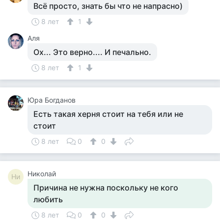
Всё просто, знать бы что не напрасно)
8 лет
1
Аля
Ох... Это верно.... И печально.
8 лет
1
Юра Богданов
Есть такая херня стоит на тебя или не
стоит
8 лет
0
0
Николай
Ни
Причина не нужна поскольку не кого
любить
8 лет
0
0