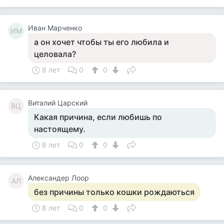
Иван Марченко
ИМ
а он хочет чтобы ты его любила и
целовала?
8 лет
0
0
Виталий Царский
ВЦ
Какая причина, если любишь по
настоящему.
8 лет
0
0
Александер Лоор
АЛ
без причины только кошки рождаються
8 лет
0
0