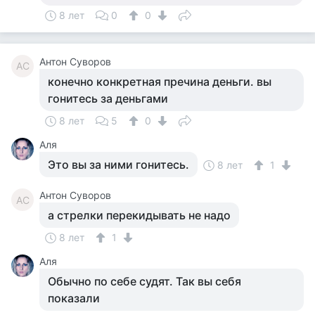
8 лет
0
0
Антон Суворов
АС
конечно конкретная пречина деньги. вы
гонитесь за деньгами
8 лет
5
0
Аля
Это вы за ними гонитесь.
8 лет
1
Антон Суворов
АС
а стрелки перекидывать не надо
8 лет
1
Аля
Обычно по себе судят. Так вы себя
показали