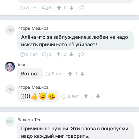
8 лет
0
0
Игорь Мешков
ИМ
Алёна что за заблуждение,в любви не надо
искать причин-это её убивает!
8 лет
2
0
Аля
Вот вот
8 лет
1
Игорь Мешков
ИМ
)))))
8 лет
1
Валера Тен
ВТ
Причины не нужны. Эти слова с поцелуями
надо каждый миг говорить.