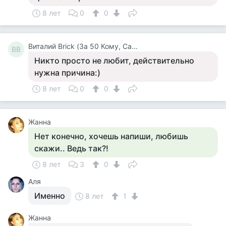
8 лет
0
0
Виталий Brick (За 50 Кому, Самого Лучше И Молча)
ВB
Никто просто не любит, действительно
нужна причина:)
8 лет
0
0
Жанна
Нет конечно, хочешь напиши, любишь
скажи.. Ведь так?!
8 лет
3
0
Аля
Именно
8 лет
1
Жанна