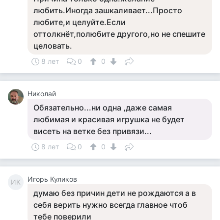
любить.Иногда зашкаливает...Просто
любите,и целуйте.Если
оттолкнёт,полюбите другого,но не спешите
целовать.
8 лет
0
0
Николай
Обязательно...ни одна ,даже самая
любимая и красивая игрушка не будет
висеть на ветке без привязи...
8 лет
0
0
Игорь Куликов
ИК
думаю без причин дети не рождаются а в
себя верить нужно всегда главное чтоб
тебе поверили