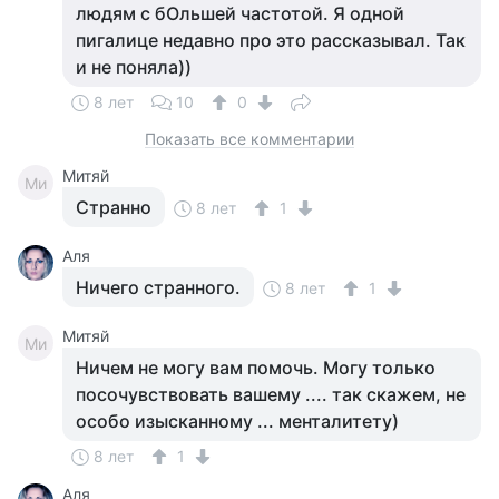
людям с бОльшей частотой. Я одной
пигалице недавно про это рассказывал. Так
и не поняла))
8 лет
10
0
Показать все комментарии
Митяй
Ми
Странно
8 лет
1
Аля
Ничего странного.
8 лет
1
Митяй
Ми
Ничем не могу вам помочь. Могу только
посочувствовать вашему .... так скажем, не
особо изысканному ... менталитету)
8 лет
1
Аля