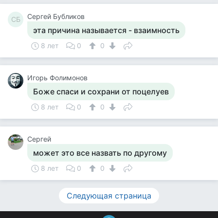
Сергей Бубликов
СБ
эта причина называется - взаимность
8 лет
0
0
Игорь Фолимонов
Боже спаси и сохрани от поцелуев
8 лет
0
0
Сергей
может это все назвать по другому
8 лет
0
0
Следующая страница