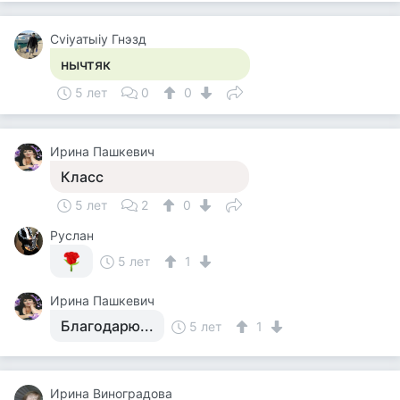
Cviyатыiy Гнэзд
нычтяк
5 лет
0
0
Ирина Пашкевич
Класс
5 лет
2
0
Руслан
5 лет
1
Ирина Пашкевич
Благодарю...
5 лет
1
Ирина Виноградова