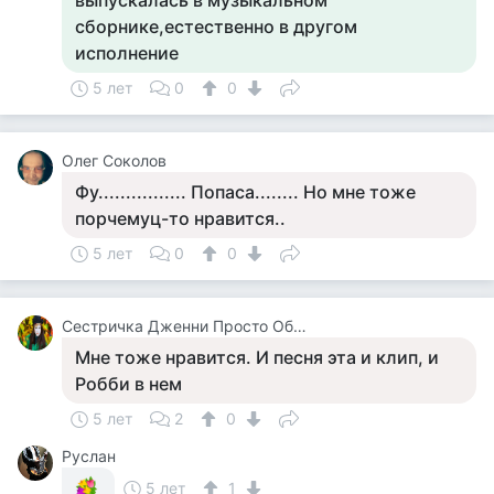
выпускалась в музыкальном
сборнике,естественно в другом
исполнение
5 лет
0
0
Олег Соколов
Фу................ Попаса........ Но мне тоже
порчемуц-то нравится..
5 лет
0
0
Сестричка Дженни Просто Общаюсьв Личке Не Отвечаю
Мне тоже нравится. И песня эта и клип, и
Робби в нем
5 лет
2
0
Руслан
5 лет
1