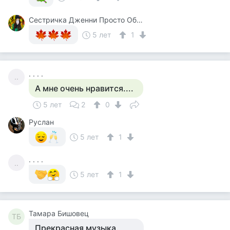
Сестричка Дженни Просто Общаюсьв Личке Не Отвечаю
5 лет
1
. . . .
..
А мне очень нравится....
5 лет
2
0
Руслан
5 лет
1
. . . .
..
5 лет
1
Тамара Бишовец
ТБ
Прекрасная музыка.