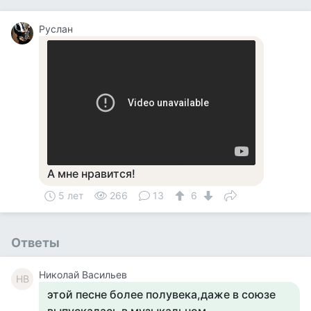
Руслан
А мне нравится!
5 лет
266
13
6
Ответы
Николай Васильев
НВ
этой песне более полувека,даже в союзе